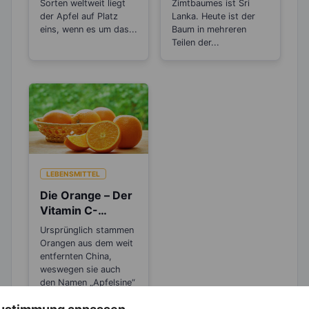
das wirklich?
Sorten weltweit liegt
Zimtbaumes ist Sri
der Apfel auf Platz
Lanka. Heute ist der
eins, wenn es um das...
Baum in mehreren
Teilen der...
LEBENSMITTEL
Die Orange – Der
Vitamin C-
Booster für die
Ursprünglich stammen
kalte Jahreszeit
Orangen aus dem weit
entfernten China,
weswegen sie auch
den Namen „Apfelsine“
(Apfel...