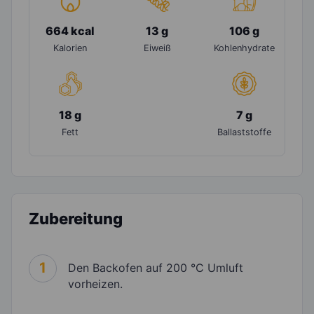
664 kcal
13 g
106 g
Kalorien
Eiweiß
Kohlenhydrate
18 g
7 g
Fett
Ballaststoffe
Zubereitung
1
Den Backofen auf 200 °C Umluft
vorheizen.