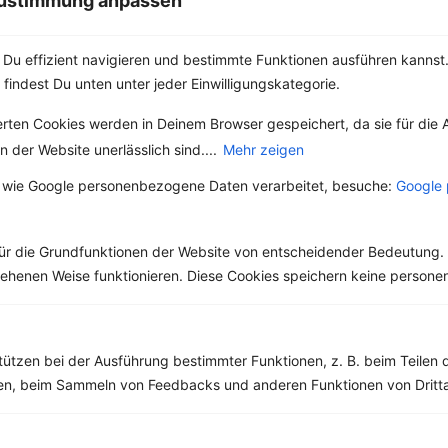
 Zustimmung anpassen
Du effizient navigieren und bestimmte Funktionen ausführen kannst. 
 findest Du unten unter jeder Einwilligungskategorie.
Weitere Vegetarische Rezepte
erten Cookies werden in Deinem Browser gespeichert, da sie für die 
 der Website unerlässlich sind....
Mehr zeigen
 wie Google personenbezogene Daten verarbeitet, besuche:
Google 
Schokoladen-Pfannkuchen mit Beerenmix
‹
Kalorien:
589 kcal
›
Fett:
16 g
ür die Grundfunktionen der Website von entscheidender Bedeutung. 
Eiweiß:
22 g
esehenen Weise funktionieren. Diese Cookies speichern keine perso
Kohlehydrate:
76 g
tützen bei der Ausführung bestimmter Funktionen, z. B. beim Teilen 
men, beim Sammeln von Feedbacks und anderen Funktionen von Dritta
Rezepte mit 600 bis 700 kcal
Rezepte