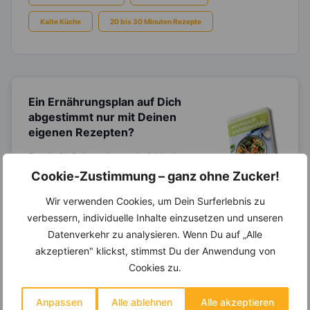
Kalte Küche
20 bis 30 Minuten Rezepte
Ein Ernährungsplan auf Dich
abgestimmt
nur mit Deinen
eigenen Rezepten?
Erstelle Dir Deinen eigenen, individuellen
Ernährungsplan nur mit Deinen
Cookie-Zustimmung – ganz ohne Zucker!
Lieblingsrezepten auf Basis des gesamten
Know-Hows von
invi
koo
.
Wir verwenden Cookies, um Dein Surferlebnis zu
verbessern, individuelle Inhalte einzusetzen und unseren
Datenverkehr zu analysieren. Wenn Du auf „Alle
akzeptieren" klickst, stimmst Du der Anwendung von
14.000 Rezepte, autom.
Cookies zu.
Wochenplaner,
dynamische
Einkaufsliste und noch mehr?
Anpassen
Alle ablehnen
Alle akzeptieren
Entdecke die
invi
koo
-Mitgliedschaft und erhalte