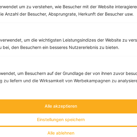
rwendet um zu verstehen, wie Besucher mit der Website interagiere
Schweinefleisch mit Auberginen, Möhren, Tomaten und Paprika
ie Anzahl der Besucher, Absprungrate, Herkunft der Besucher usw.
‹
Kalorien:
663 kcal
›
Fett:
20 g
Eiweiß:
75 g
verwendet, um die wichtigsten Leistungsindizes der Website zu ver
Kohlehydrate:
33 g
zu bei, den Besuchern ein besseres Nutzererlebnis zu bieten.
endet, um Besuchern auf der Grundlage der von ihnen zuvor besuc
 zu liefern und die Wirksamkeit von Werbekampagnen zu analysier
Alle akzeptieren
Einstellungen speichern
Alle ablehnen