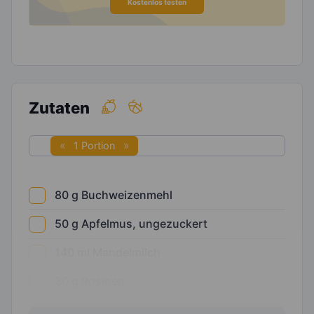
Kostenlos testen
Zutaten
1 Portion
80
g
Buchweizenmehl
50
g
Apfelmus, ungezuckert
140
ml
Mandelmilch
30
g
Rosinen