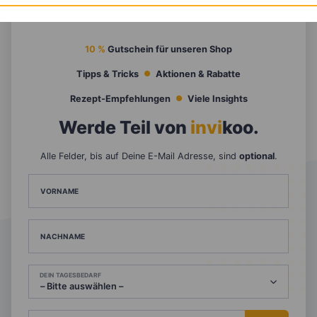
10 %
Gutschein für unseren Shop
Tipps & Tricks
Aktionen & Rabatte
Rezept-Empfehlungen
Viele Insights
Werde Teil von
invi
koo
.
Alle Felder, bis auf Deine E-Mail Adresse, sind
optional
.
VORNAME
NACHNAME
DEIN TAGESBEDARF