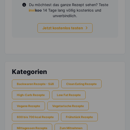
Du möchtest das ganze Rezept sehen? Teste
invi
koo
14 Tage lang völlig kostenlos und
unverbindlich.
Jetzt kostenlos testen
Kategorien
Backwaren Rezepte - Süß
Clean Eating Rezepte
High-Carb Rezepte
Low Fat Rezepte
Vegane Rezepte
Vegetarische Rezepte
600 bis 700 kcal Rezepte
Frühstück Rezepte
Mittagessen Rezepte
Zum Mitnehmen