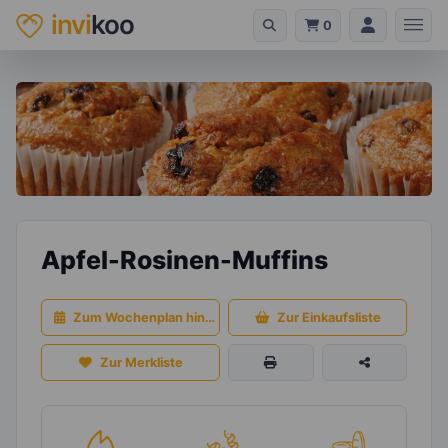
invi
koo
0
Apfel-Rosinen-Muffins
Zum Wochenplan hinzufügen
Zur Einkaufsliste
Zur Merkliste