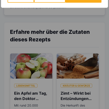
viele hilfreiche und zeitsparende Möglichkeiten,
um Deine Ernährung optimal zu gestalten.
Erfahre mehr über die Zutaten
dieses Rezepts
LEBENSMITTEL
KRÄUTER & GEWÜRZE
Ein Apfel am Tag,
Zimt – Wirkt bei
den Doktor
Entzündungen
gespart – Stimmt
und Rheuma
Mit rund 20.000
Die Herkunft des