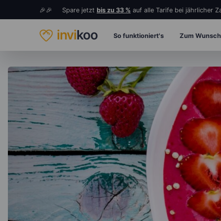
🎉🎉 Spare jetzt
bis zu 33 %
auf alle Tarife bei jährlicher 
invi
koo
So funktioniert's
Zum Wunsch