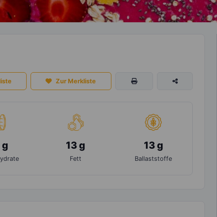
iste
Zur Merkliste
 g
13 g
13 g
ydrate
Fett
Ballaststoffe