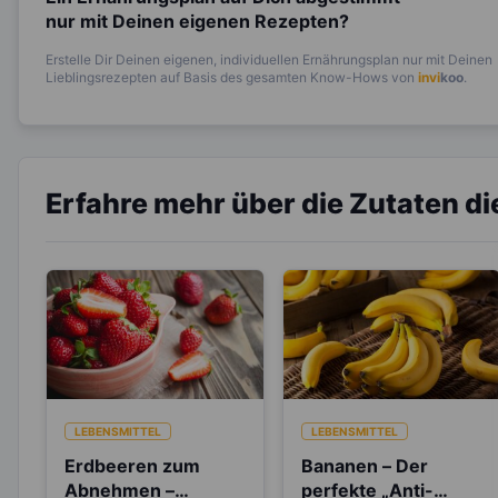
nur mit Deinen eigenen Rezepten?
Erstelle Dir Deinen eigenen, individuellen Ernährungsplan nur mit Deinen
Lieblingsrezepten auf Basis des gesamten Know-Hows von
invi
koo
.
Erfahre mehr über die Zutaten d
LEBENSMITTEL
LEBENSMITTEL
Erdbeeren zum
Bananen – Der
Abnehmen –
perfekte „Anti-