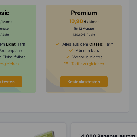
ssic
Premium
10,90
/ Monat
€
/ Monat
Monate
für 12 Monate
 / Jahr
130,80 € / Jahr
dem
Light
-Tarif
Alles aus dem
Classic
-Tarif
Wochenpläne
Abnehmkurs
 Einkaufsliste
Workout-Videos
vergleichen
Tarife vergleichen
s testen
Kostenlos testen
14.000 Rezepte, autom.