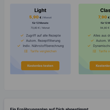
Light
Cla
5,90
7,90
€
/ Monat
€
für 12 Monate
für 12 
70,80 € / Monat
94,80 €
Zugriff auf alle Rezepte
Alles aus 
Autom. Rezeptfilterung
Autom. 
Indiv. Nährstoffberechnung
Dynamische
Tarife vergleichen
Tarife 
Kostenlos testen
Kostenlo
Ein Ernährungsplan auf Dich abgestimmt