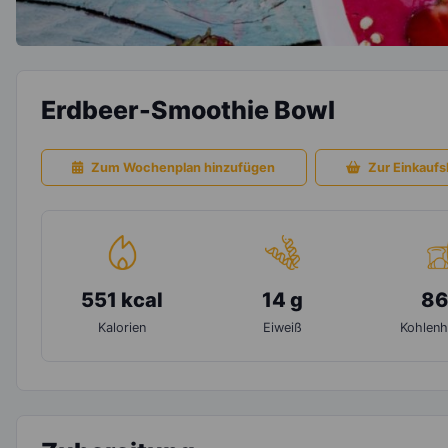
Erdbeer-Smoothie Bowl
Zum Wochenplan hinzufügen
Zur Einkaufsl
551 kcal
14 g
86
Kalorien
Eiweiß
Kohlenh