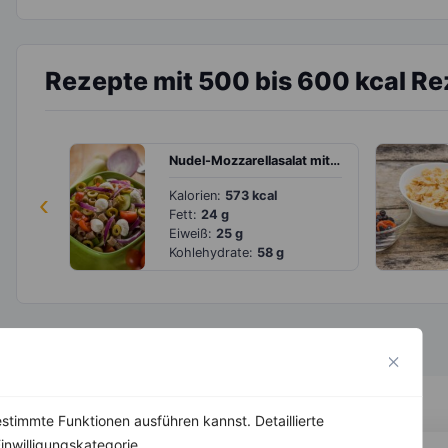
Rezepte mit 500 bis 600 kcal R
Nudel-Mozzarellasalat mit Tomaten und Oliven
‹
Kalorien:
573 kcal
Fett:
24 g
Eiweiß:
25 g
Kohlehydrate:
58 g
stimmte Funktionen ausführen kannst. Detaillierte
inwilligungskategorie.