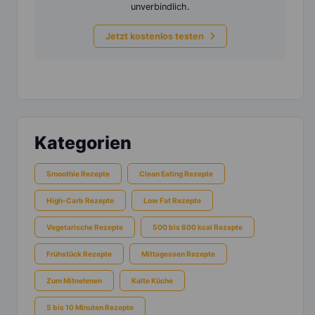
unverbindlich.
Jetzt kostenlos testen
Kategorien
Smoothie Rezepte
Clean Eating Rezepte
High-Carb Rezepte
Low Fat Rezepte
Vegetarische Rezepte
500 bis 600 kcal Rezepte
Frühstück Rezepte
Mittagessen Rezepte
Zum Mitnehmen
Kalte Küche
5 bis 10 Minuten Rezepte