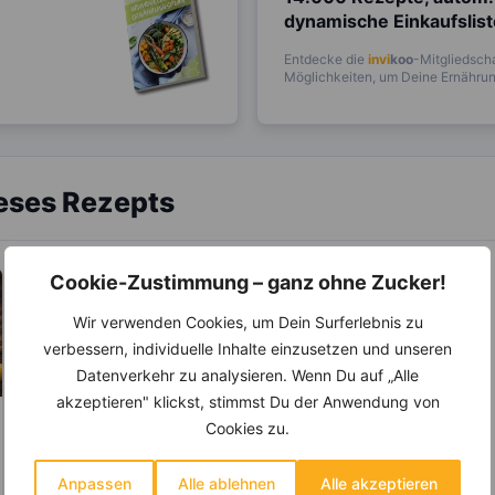
dynamische Einkaufslis
Entdecke die
invi
koo
-Mitgliedscha
Möglichkeiten, um Deine Ernährung
ieses Rezepts
Cookie-Zustimmung – ganz ohne Zucker!
Wir verwenden Cookies, um Dein Surferlebnis zu
verbessern, individuelle Inhalte einzusetzen und unseren
Datenverkehr zu analysieren. Wenn Du auf „Alle
akzeptieren" klickst, stimmst Du der Anwendung von
Cookies zu.
LEBENSMITTEL
LEBENSMITTEL
Gesund Abnehmen
Die versteckten
Anpassen
Alle ablehnen
Alle akzeptieren
mit dem Superfood
Vorteile des