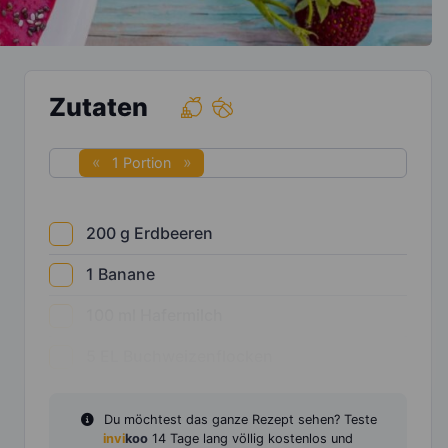
Zutaten
1 Portion
200
g
Erdbeeren
1
Banane
100
ml
Hafermilch
5
EL
Buchweizenflocken
Du möchtest das ganze Rezept sehen? Teste
invi
koo
14 Tage lang völlig kostenlos und