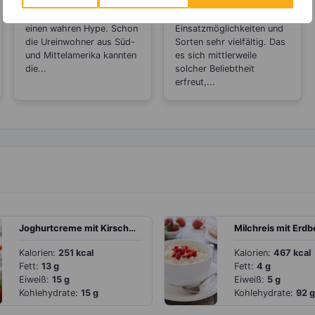
Chiasamen
Nussmus
Chiasamen erleben gerade
Nussmus ist an
einen wahren Hype. Schon
Einsatzmöglichkeiten und
die Ureinwohner aus Süd-
Sorten sehr vielfältig. Das
und Mittelamerika kannten
es sich mittlerweile
die...
solcher Beliebtheit
erfreut,...
Joghurtcreme mit Kirschen und Erdbeeren
Kalorien:
251 kcal
Kalorien:
467 kcal
Fett:
13 g
Fett:
4 g
Eiweiß:
15 g
Eiweiß:
5 g
Kohlehydrate:
15 g
Kohlehydrate:
92 g