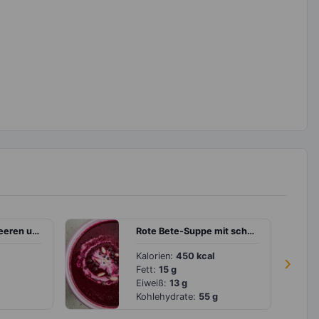
Milchreis mit Erdbeeren und Banane
Rote Bete-Suppe mit schwarzen Bohnen und Pinienkernen
Kalorien:
450 kcal
›
Fett:
15 g
Eiweiß:
13 g
Kohlehydrate:
55 g