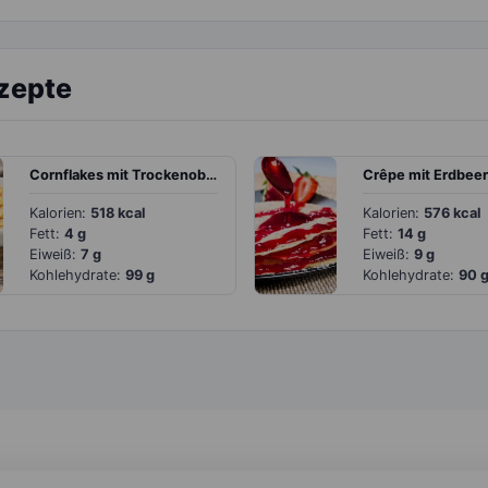
ezepte
Cornflakes mit Trockenobst und Bananenmilch
Crêpe mit Erdbee
Kalorien:
518 kcal
Kalorien:
576 kcal
Fett:
4 g
Fett:
14 g
Eiweiß:
7 g
Eiweiß:
9 g
Kohlehydrate:
99 g
Kohlehydrate:
90 