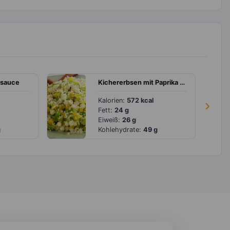
rsauce
Kichererbsen mit Paprika und Parmesan
Kalorien:
572 kcal
›
Fett:
24 g
Eiweiß:
26 g
g
Kohlehydrate:
49 g