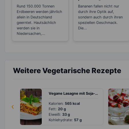
Wusstest du, das
Stress“-Snack
Rund 150.000 Tonnen
Bananen fallen nicht nur
sie botanisch
Erdbeeren werden jährlich
durch ihre Optik auf,
gesehen Nüsse
allein in Deutschland
sondern auch durch ihren
sind?
geerntet. Hautsächlich
speziellen Geschmack.
werden sie in
Die...
Niedersachen,...
Weitere Vegetarische Rezepte
Vegane Lasagne mit Soja-Hackfleisch und Gemüse
‹
Kalorien:
565 kcal
Fett:
20 g
Eiweiß:
33 g
Kohlehydrate:
57 g