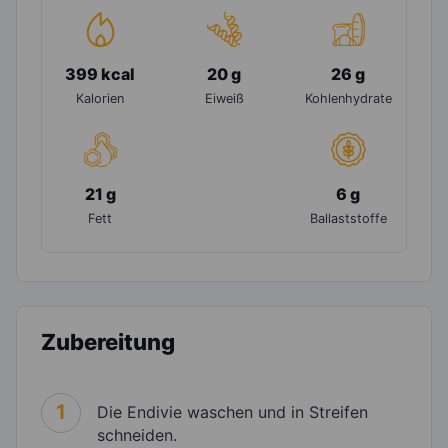
399 kcal
20 g
26 g
Kalorien
Eiweiß
Kohlenhydrate
21 g
6 g
Fett
Ballaststoffe
Zubereitung
1
Die Endivie waschen und in Streifen
schneiden.