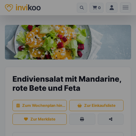
invi
koo
0
Endiviensalat mit Mandarine,
rote Bete und Feta
Zum Wochenplan hinzufügen
Zur Einkaufsliste
Zur Merkliste