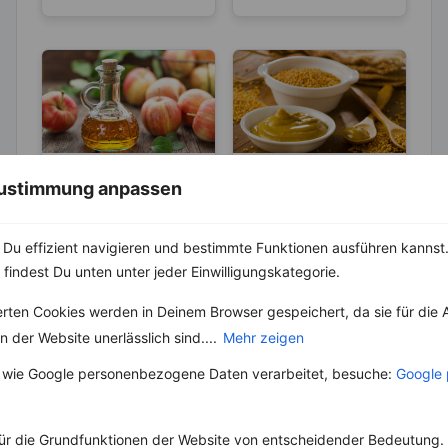
LEBENSMITTEL
KRÄUTER & GEWÜRZE
 Zustimmung anpassen
Wie Apfelessig
Senf – Wirkt
Appetit und
antibakteriell,
Du effizient navigieren und bestimmte Funktionen ausführen kannst. 
Heißhunger
entzündungshem
Unter den
Bereits die Griechen
 findest Du unten unter jeder Einwilligungskategorie.
ausbremst
mend und
Fruchtessigen ist der
benutzten Senf im 4.
Blutdruck
Apfelessig wohl die
Jahrhundert vor
erten Cookies werden in Deinem Browser gespeichert, da sie für die 
bekannteste oder
senkend
Christus als Heilmittel.
 der Website unerlässlich sind....
Mehr zeigen
gängigste Variante in
Später wurde er...
der alltäglichen...
 wie Google personenbezogene Daten verarbeitet, besuche:
Google 
ür die Grundfunktionen der Website von entscheidender Bedeutung. 