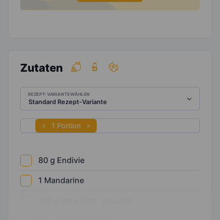
Zutaten
REZEPT-VARIANTE WÄHLEN
1 Portion
80
g
Endivie
1
Mandarine
100
g
Rote Bete, gekocht