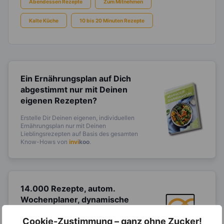
Abendessen Rezepte
Zum Mitnehmen
Kalte Küche
10 bis 20 Minuten Rezepte
Ein Ernährungsplan auf Dich
abgestimmt
nur mit Deinen
eigenen Rezepten?
Erstelle Dir Deinen eigenen, individuellen
Ernährungsplan nur mit Deinen
Lieblingsrezepten auf Basis des gesamten
Know-Hows von
invi
koo
.
14.000 Rezepte, autom.
Wochenplaner,
dynamische
Einkaufsliste und noch mehr?
Cookie-Zustimmung – ganz ohne Zucker!