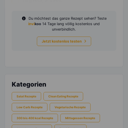
75
g
Feta, 9 % Fett
Du möchtest das ganze Rezept sehen? Teste
invi
koo
14 Tage lang völlig kostenlos und
unverbindlich.
Jetzt kostenlos testen
Kategorien
Salat Rezepte
Clean Eating Rezepte
Low Carb Rezepte
Vegetarische Rezepte
300 bis 400 kcal Rezepte
Mittagessen Rezepte