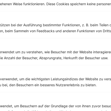
esehenen Weise funktionieren. Diese Cookies speichern keine perso
Weitere Vegetarische Rezepte
tützen bei der Ausführung bestimmter Funktionen, z. B. beim Teilen 
Quinoa mit Paprika, Tomaten und Avocado
men, beim Sammeln von Feedbacks und anderen Funktionen von Dritta
‹
Kalorien:
550 kcal
›
Fett:
25 g
Eiweiß:
14 g
Kohlehydrate:
57 g
rwendet um zu verstehen, wie Besucher mit der Website interagiere
ie Anzahl der Besucher, Absprungrate, Herkunft der Besucher usw.
Rezepte mit 300 bis 400 kcal
verwendet, um die wichtigsten Leistungsindizes der Website zu ver
Rezepte
zu bei, den Besuchern ein besseres Nutzererlebnis zu bieten.
Joghurt mit Banane, Quark, Walnüssen und Ahornsirup
endet, um Besuchern auf der Grundlage der von ihnen zuvor besuc