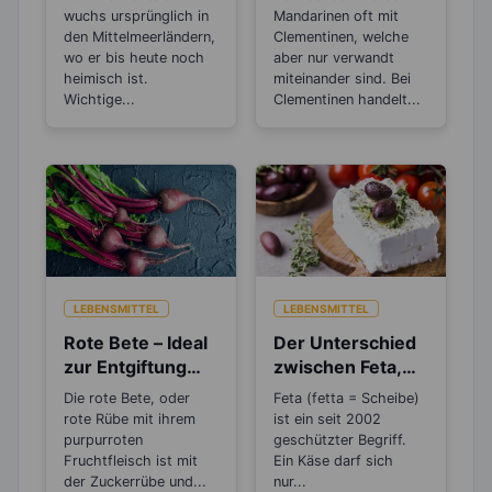
Schwangerschaft
wuchs ursprünglich in
Mandarinen oft mit
den Mittelmeerländern,
Clementinen, welche
wo er bis heute noch
aber nur verwandt
heimisch ist.
miteinander sind. Bei
Wichtige...
Clementinen handelt...
LEBENSMITTEL
LEBENSMITTEL
Rote Bete – Ideal
Der Unterschied
zur Entgiftung
zwischen Feta,
und inneren
Schafskäse,
Die rote Bete, oder
Feta (fetta = Scheibe)
Reinigung
Hirten- und
rote Rübe mit ihrem
ist ein seit 2002
Balkankäse
purpurroten
geschützter Begriff.
Fruchtfleisch ist mit
Ein Käse darf sich
der Zuckerrübe und...
nur...