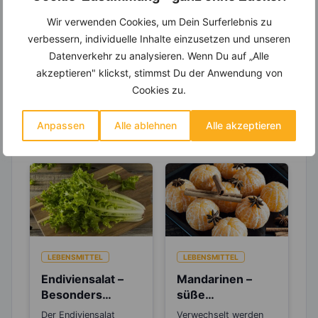
Entdecke die
invi
koo
-Mitgliedschaft und erhalte
viele hilfreiche und zeitsparende Möglichkeiten,
Wir verwenden Cookies, um Dein Surferlebnis zu
um Deine Ernährung optimal zu gestalten.
verbessern, individuelle Inhalte einzusetzen und unseren
Datenverkehr zu analysieren. Wenn Du auf „Alle
akzeptieren" klickst, stimmst Du der Anwendung von
Cookies zu.
Erfahre mehr über die Zutaten
dieses Rezepts
Anpassen
Alle ablehnen
Alle akzeptieren
LEBENSMITTEL
LEBENSMITTEL
Endiviensalat –
Mandarinen –
Besonders
süße
wichtig in der
Herbstfrüchte
Der Endiviensalat
Verwechselt werden