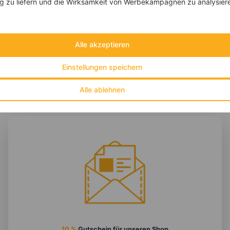
 zu liefern und die Wirksamkeit von Werbekampagnen zu analysier
‹
Kalorien:
389 kcal
›
Fett:
19 g
Eiweiß:
14 g
Kohlehydrate:
36 g
Alle akzeptieren
Einstellungen speichern
Alle ablehnen
10 %
Gutschein für unseren Shop