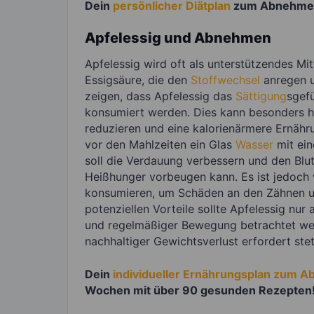
Dein
persönlicher Diätplan
zum Abnehmen 
Apfelessig und Abnehmen
Apfelessig wird oft als unterstützendes Mi
Essigsäure, die den
Stoffwechsel
anregen u
zeigen, dass Apfelessig das
Sättigung
sgef
konsumiert werden. Dies kann besonders hi
reduzieren und eine kalorienärmere Ernährun
vor den Mahlzeiten ein Glas
Wasser
mit ein
soll die Verdauung verbessern und den Blut
Heißhunger vorbeugen kann. Es ist jedoch 
konsumieren, um Schäden an den Zähnen un
potenziellen Vorteile sollte Apfelessig n
und regelmäßiger Bewegung betrachtet wer
nachhaltiger Gewichtsverlust erfordert st
Dein
individueller Ernährungsplan zum 
Wochen mit über 90 gesunden Rezepten