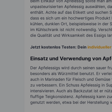
Beim Einkauf von Apfelessig sollte man am 
unpasteurisierten Apfelessig auswählen, d
enthält. Achte auf das Etikett und suchen S
dass es sich um ein hochwertiges Produkt 
kühlen, dunklen Ort, beispielsweise in de
im Kühlschrank ist nicht notwendig. Versc
die Qualität und Wirksamkeit des Essigs lan
Jetzt kostenlos Testen: Dein
individuell
Einsatz und Verwendung von Apfe
Der Apfelessigs wird durch seinen sauer fr
besonders als Würzmittel benutzt. Er verl
auch in Marinaden für Fleisch und Gemüs
zu verbessern. Ein Schuss Apfelessig in S
intensivieren. Auch als Backzutat ist er nüt
fluffige Teigkonsistenz. Apfelessig kann 
genutzt werden, etwa bei der Herstellung