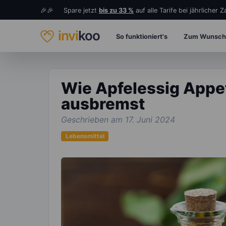
🎉🎉 Spare jetzt
bis zu 33 %
auf alle Tarife bei jährlicher 
invi
koo
So funktioniert's
Zum Wunsch
Wie Apfelessig Appe
ausbremst
Geschrieben am 17. Juni 2024
Lebensmittel