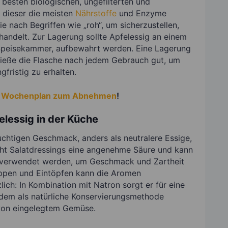
besten biologischen, ungefilterten und
a dieser die meisten
Nährstoffe
und Enzyme
ie nach Begriffen wie „roh“, um sicherzustellen,
handelt. Zur Lagerung sollte Apfelessig an einem
r Speisekammer, aufbewahrt werden. Eine Lagerung
hließe die Flasche nach jedem Gebrauch gut, um
gfristig zu erhalten.
er Wochenplan zum Abnehmen
!
lessig in der Küche
uchtigen Geschmack, anders als neutralere Essige,
eiht Salatdressings eine angenehme Säure und kann
e verwendet werden, um Geschmack und Zartheit
uppen und Eintöpfen kann die Aromen
zlich: In Kombination mit Natron sorgt er für eine
zudem als natürliche Konservierungsmethode
 von eingelegtem Gemüse.