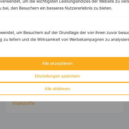
verwendet, um die wichtigsten Leistungsindizes der Website zu ver
zu bei, den Besuchern ein besseres Nutzererlebnis zu bieten.
Abnehmen
Clean Eating
Diäten
endet, um Besuchern auf der Grundlage der von ihnen zuvor besuc
Gesunde Ernährung
 zu liefern und die Wirksamkeit von Werbekampagnen zu analysier
Gesunde Küche
High Protein
Kräuter & Gewürze
Lebensmittel
Alle akzeptieren
Low Carb
Einstellungen speichern
Low Fat
Sport
Alle ablehnen
Vegan
Vegetarisch
Vitalstoffe