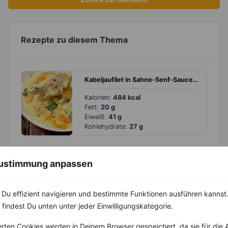
Rezepte zu diesem Thema
Kabeljaufilet in Sahne-Senf-Sauce mit Möhren und Pastinaken
Kalorien:
484 kcal
Fett:
20 g
Eiweiß:
41 g
Kohlehydrate:
27 g
Gemüse aus dem Ofen mit Senf-Kräuter-Dip
 Zustimmung anpassen
Kalorien:
471 kcal
Fett:
12 g
Du effizient navigieren und bestimmte Funktionen ausführen kannst. 
Eiweiß:
12 g
Kohlehydrate:
68 g
 findest Du unten unter jeder Einwilligungskategorie.
erten Cookies werden in Deinem Browser gespeichert, da sie für die 