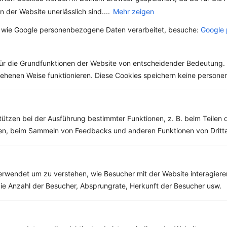
Rinderstreifen auf Rucola-Linsensalat mit Senfcreme
 der Website unerlässlich sind....
Mehr zeigen
Kalorien:
446 kcal
 wie Google personenbezogene Daten verarbeitet, besuche:
Google 
Fett:
14 g
Eiweiß:
43 g
Kohlehydrate:
31 g
ür die Grundfunktionen der Website von entscheidender Bedeutung. 
esehenen Weise funktionieren. Diese Cookies speichern keine perso
Weitere Themen durchsuchen
tützen bei der Ausführung bestimmter Funktionen, z. B. beim Teilen 
men, beim Sammeln von Feedbacks und anderen Funktionen von Dritta
rwendet um zu verstehen, wie Besucher mit der Website interagiere
ie Anzahl der Besucher, Absprungrate, Herkunft der Besucher usw.
Alle Themen