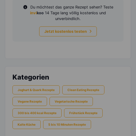
Du möchtest das ganze Rezept sehen? Teste
invi
koo
14 Tage lang völlig kostenlos und
unverbindlich.
Jetzt kostenlos testen
Kategorien
Joghurt & Quark Rezepte
Clean Eating Rezepte
Vegane Rezepte
Vegetarische Rezepte
300 bis 400 kcal Rezepte
Frühstück Rezepte
Kalte Küche
5 bis 10 Minuten Rezepte