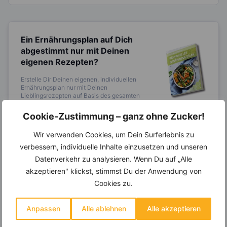
Ein Ernährungsplan auf Dich
abgestimmt
nur mit Deinen
eigenen Rezepten?
Erstelle Dir Deinen eigenen, individuellen
Ernährungsplan nur mit Deinen
Lieblingsrezepten auf Basis des gesamten
Know-Hows von
invi
koo
.
Cookie-Zustimmung – ganz ohne Zucker!
Wir verwenden Cookies, um Dein Surferlebnis zu
verbessern, individuelle Inhalte einzusetzen und unseren
14.000 Rezepte, autom.
Datenverkehr zu analysieren. Wenn Du auf „Alle
Wochenplaner,
dynamische
akzeptieren" klickst, stimmst Du der Anwendung von
Einkaufsliste und noch mehr?
Cookies zu.
Entdecke die
invi
koo
-Mitgliedschaft und erhalte
viele hilfreiche und zeitsparende Möglichkeiten,
um Deine Ernährung optimal zu gestalten.
Anpassen
Alle ablehnen
Alle akzeptieren