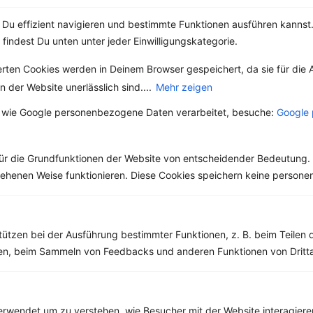
Du effizient navigieren und bestimmte Funktionen ausführen kannst. 
Weitere Vegetarische Rezepte
 findest Du unten unter jeder Einwilligungskategorie.
erten Cookies werden in Deinem Browser gespeichert, da sie für die 
 der Website unerlässlich sind....
Mehr zeigen
Champignon-Auflauf mit Kartoffeln und Soja-Hackfleisch
 wie Google personenbezogene Daten verarbeitet, besuche:
Google 
‹
Kalorien:
668 kcal
›
Fett:
25 g
Eiweiß:
42 g
ür die Grundfunktionen der Website von entscheidender Bedeutung. 
Kohlehydrate:
60 g
esehenen Weise funktionieren. Diese Cookies speichern keine perso
Rezepte mit 300 bis 400 kcal
tützen bei der Ausführung bestimmter Funktionen, z. B. beim Teilen 
Rezepte
men, beim Sammeln von Feedbacks und anderen Funktionen von Dritta
Hähnchensalat mit Rucola und Quinoa
rwendet um zu verstehen, wie Besucher mit der Website interagiere