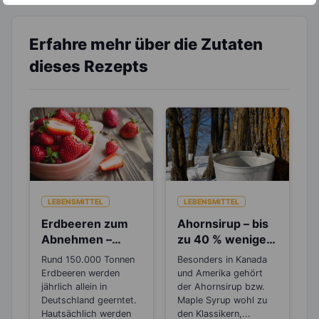
Erfahre mehr über die Zutaten
dieses Rezepts
LEBENSMITTEL
LEBENSMITTEL
Erdbeeren zum
Ahornsirup – bis
Abnehmen –
zu 40 % weniger
Wusstest du, das
Kalorien als
Rund 150.000 Tonnen
Besonders in Kanada
sie botanisch
Zucker
Erdbeeren werden
und Amerika gehört
gesehen Nüsse
jährlich allein in
der Ahornsirup bzw.
sind?
Deutschland geerntet.
Maple Syrup wohl zu
Hautsächlich werden
den Klassikern,...