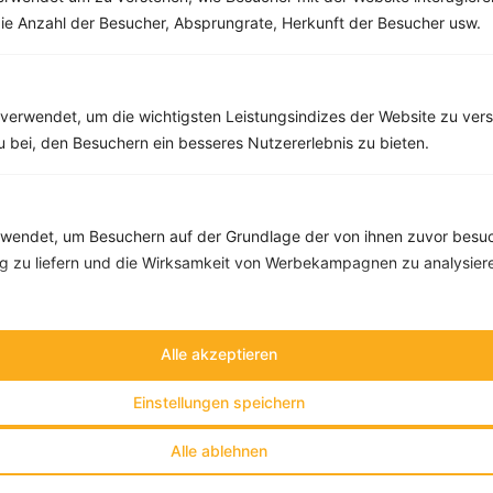
ie Anzahl der Besucher, Absprungrate, Herkunft der Besucher usw.
‹
Kalorien:
396 kcal
›
Fett:
12 g
Eiweiß:
39 g
Kohlehydrate:
29 g
verwendet, um die wichtigsten Leistungsindizes der Website zu ver
zu bei, den Besuchern ein besseres Nutzererlebnis zu bieten.
endet, um Besuchern auf der Grundlage der von ihnen zuvor besuc
 zu liefern und die Wirksamkeit von Werbekampagnen zu analysier
Alle akzeptieren
Einstellungen speichern
Alle ablehnen