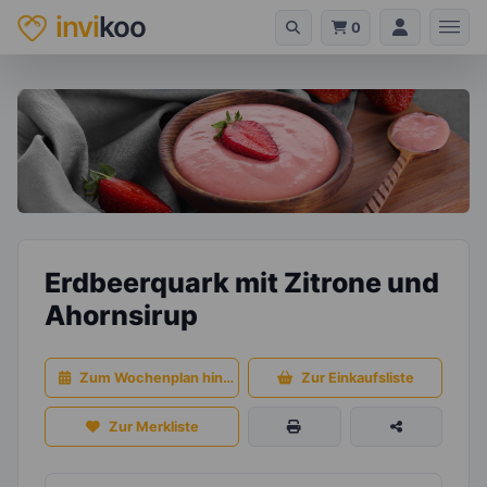
invi
koo
0
Erdbeerquark mit Zitrone und
Ahornsirup
Zum Wochenplan hinzufügen
Zur Einkaufsliste
Zur Merkliste