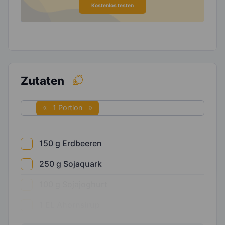
Kostenlos testen
Zutaten
1 Portion
150
g
Erdbeeren
250
g
Sojaquark
100
g
Sojajoghurt
1
EL
Ahornsirup