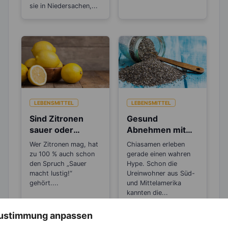
sie in Niedersachen,...
LEBENSMITTEL
LEBENSMITTEL
Sind Zitronen
Gesund
sauer oder
Abnehmen mit
basisch?
dem Superfood
Wer Zitronen mag, hat
Chiasamen erleben
Chiasamen
zu 100 % auch schon
gerade einen wahren
den Spruch „Sauer
Hype. Schon die
macht lustig!“
Ureinwohner aus Süd-
gehört....
und Mittelamerika
kannten die...
 Zustimmung anpassen