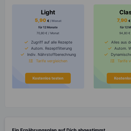
Light
Cla
5,90
7,90
€
/ Monat
€
für 12 Monate
für 12 
70,80 € / Monat
94,80 €
Zugriff auf alle Rezepte
Alles aus 
Autom. Rezeptfilterung
Autom. 
Indiv. Nährstoffberechnung
Dynamische
Tarife vergleichen
Tarife 
Kostenlos testen
Kostenlo
Ein Ernährungsplan auf Dich abgestimmt