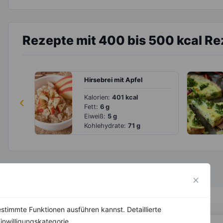
Rezepte mit 400 bis 500 kcal R
Hirsebrei mit Apfel
‹
Kalorien:
401 kcal
Fett:
6 g
Eiweiß:
5 g
Kohlehydrate:
71 g
stimmte Funktionen ausführen kannst. Detaillierte
inwilligungskategorie.