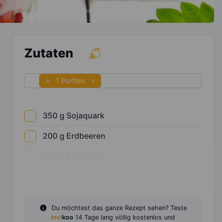
Zutaten
1 Portion
350
g
Sojaquark
200
g
Erdbeeren
50
ml
Sojasahne
1
EL
Ahornsirup
Du möchtest das ganze Rezept sehen? Teste
invi
koo
14 Tage lang völlig kostenlos und