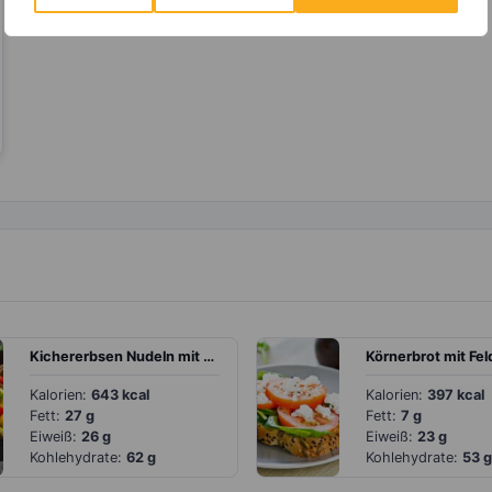
Kichererbsen Nudeln mit Brokkoli, Zucchini und Tomaten
Kalorien:
643 kcal
Kalorien:
397 kcal
Fett:
27 g
Fett:
7 g
Eiweiß:
26 g
Eiweiß:
23 g
Kohlehydrate:
62 g
Kohlehydrate:
53 g