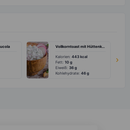
Rucola
Vollkorntoast mit Hüttenkäse und Radieschen
Kalorien:
443 kcal
›
Fett:
10 g
Eiweiß:
36 g
Kohlehydrate:
46 g