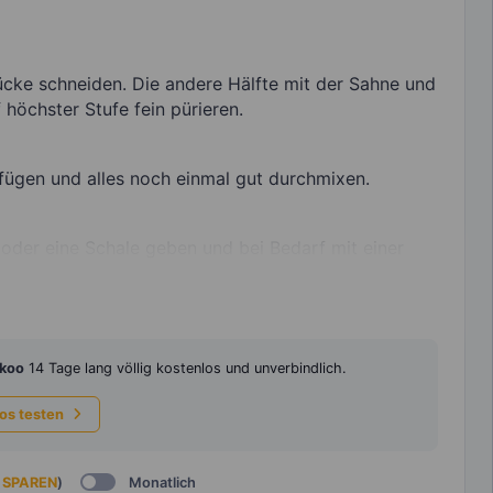
tücke schneiden. Die andere Hälfte mit der Sahne und
höchster Stufe fein pürieren.
fügen und alles noch einmal gut durchmixen.
 oder eine Schale geben und bei Bedarf mit einer
koo
14 Tage lang völlig kostenlos und unverbindlich.
los testen
 SPAREN
)
Monatlich