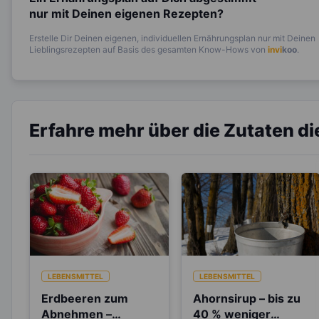
nur mit Deinen eigenen Rezepten?
Erstelle Dir Deinen eigenen, individuellen Ernährungsplan nur mit Deinen
Lieblingsrezepten auf Basis des gesamten Know-Hows von
invi
koo
.
Erfahre mehr über die Zutaten d
LEBENSMITTEL
LEBENSMITTEL
Erdbeeren zum
Ahornsirup – bis zu
Abnehmen –
40 % weniger