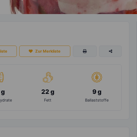
iste
Zur Merkliste
 g
22 g
9 g
ydrate
Fett
Ballaststoffe