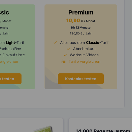
ssic
Premium
10,90
/ Monat
€
/ Monat
Monate
für 12 Monate
 / Jahr
130,80 € / Jahr
dem
Light
-Tarif
Alles aus dem
Classic
-Tarif
Wochenpläne
Abnehmkurs
 Einkaufsliste
Workout-Videos
vergleichen
Tarife vergleichen
s testen
Kostenlos testen
14.000 Rezepte, autom.