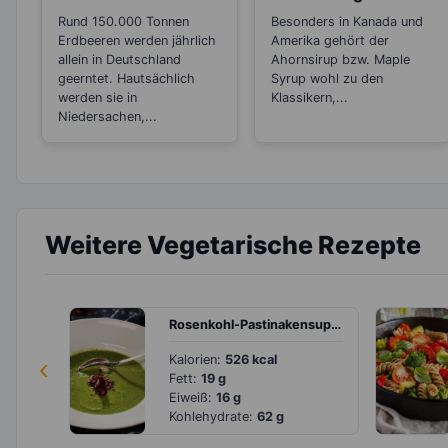
Wusstest du, das
Kalorien als Zucker
Rund 150.000 Tonnen
Besonders in Kanada und
sie botanisch
Erdbeeren werden jährlich
Amerika gehört der
gesehen Nüsse
allein in Deutschland
Ahornsirup bzw. Maple
sind?
geerntet. Hautsächlich
Syrup wohl zu den
werden sie in
Klassikern,...
Niedersachen,...
Weitere Vegetarische Rezepte
Rosenkohl-Pastinakensuppe mit Chili
‹
Kalorien:
526 kcal
Fett:
19 g
Eiweiß:
16 g
Kohlehydrate:
62 g