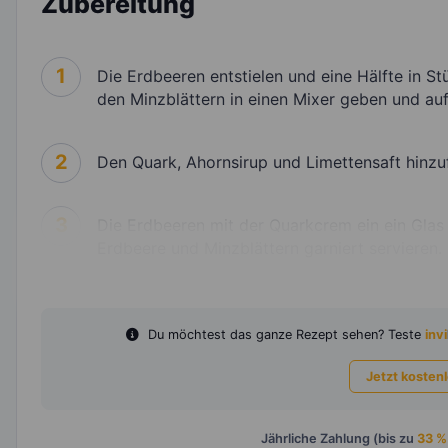
Zubereitung
1
Die Erdbeeren entstielen und eine Hälfte in S
den Minzblättern in einen Mixer geben und auf 
2
Den Quark, Ahornsirup und Limettensaft hinzu
3
Die Erdbeeren mit der Quarkcrem ein ein Glas
Erdbeere und Minzblättern garniert servieren.
Du möchtest das ganze Rezept sehen? Teste
invi
Jetzt kosten
Jährliche Zahlung (bis zu
33 %