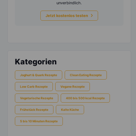
unverbindlich.
Jetzt kostenlos testen
Kategorien
Joghurt & Quark Rezepte
Clean Eating Rezepte
Low Carb Rezepte
Vegane Rezepte
Vegetarische Rezepte
400 bis 500 kcal Rezepte
Frühstück Rezepte
Kalte Küche
5 bis 10 Minuten Rezepte