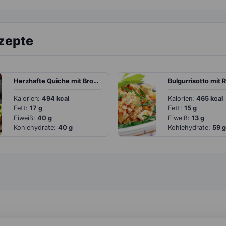
ezepte
Herzhafte Quiche mit Brokkoli und getrockneten Tomaten
Bulgurrisotto mit 
Kalorien:
494 kcal
Kalorien:
465 kcal
Fett:
17 g
Fett:
15 g
Eiweiß:
40 g
Eiweiß:
13 g
Kohlehydrate:
40 g
Kohlehydrate:
59 g