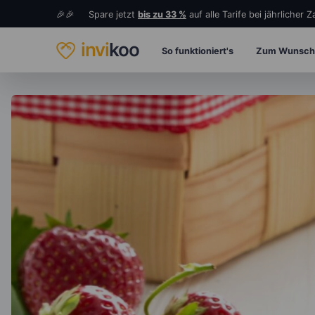
🎉🎉 Spare jetzt
bis zu 33 %
auf alle Tarife bei jährlicher 
invi
koo
So funktioniert's
Zum Wunsch