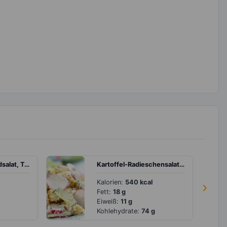
Körnerbrot mit Feldsalat, Tomate und Feta
Kartoffel-Radieschensalat mit Gurke
Kalorien:
540 kcal
›
Fett:
18 g
Eiweiß:
11 g
Kohlehydrate:
74 g