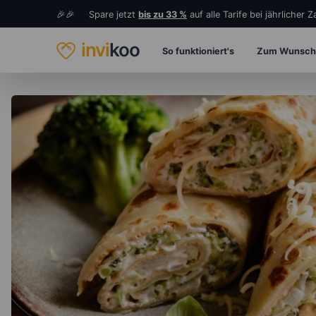
🎉🎉 Spare jetzt
bis zu 33 %
auf alle Tarife bei jährlicher 
invi
koo
So funktioniert's
Zum Wunsch