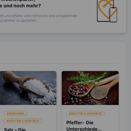
te und noch mehr?
ft und erhalte viele hilfreiche und zeitsparende
 optimal zu gestalten.
ABNEHMEN
KRÄUTER & GEWÜRZE
KRÄUTER & GEWÜRZE
Pfeffer- Die
Unterschiede
Salz – Die