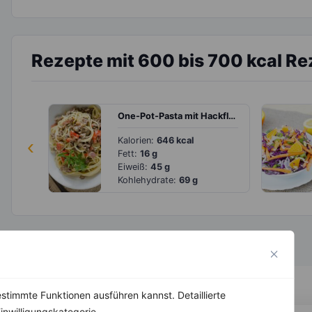
Rezepte mit 600 bis 700 kcal Re
One-Pot-Pasta mit Hackfleisch, Champignons und Paprika
‹
Kalorien:
646 kcal
Fett:
16 g
Eiweiß:
45 g
Kohlehydrate:
69 g
stimmte Funktionen ausführen kannst. Detaillierte
inwilligungskategorie.