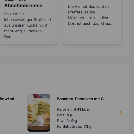
zwischen den
Abnehmbremse
Die Heimat des echten
Sorten
Pfeffers ist die
Salz ist ein
Malabarküste in Indien.
lebenswichtiger Stoff und
Dort ist auch das Klima...
aus unserer Küche nicht
mehr weg zu denken.
Der...
Beeren-Smoothie Bowl mit Pistazien
Bananen-Pancakes mit Chiasamen
Kalorien:
441 kcal
›
Fett:
9 g
Eiweiß:
9 g
Kohlehydrate:
73 g