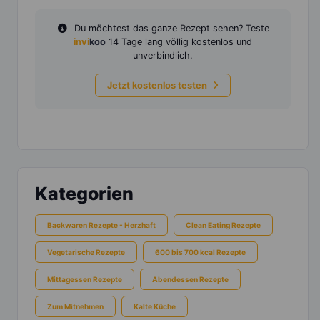
Du möchtest das ganze Rezept sehen? Teste
invi
koo
14 Tage lang völlig kostenlos und
unverbindlich.
Jetzt kostenlos testen
Kategorien
Backwaren Rezepte - Herzhaft
Clean Eating Rezepte
Vegetarische Rezepte
600 bis 700 kcal Rezepte
Mittagessen Rezepte
Abendessen Rezepte
Zum Mitnehmen
Kalte Küche