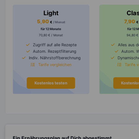
Light
Cla
5,90
7,90
€
/ Monat
€
für 12 Monate
für 12 
70,80 € / Monat
94,80 €
Zugriff auf alle Rezepte
Alles aus 
Autom. Rezeptfilterung
Autom. 
Indiv. Nährstoffberechnung
Dynamische
Tarife vergleichen
Tarife 
Kostenlos testen
Kostenlo
Ein Ernährungsplan auf Dich abgestimmt