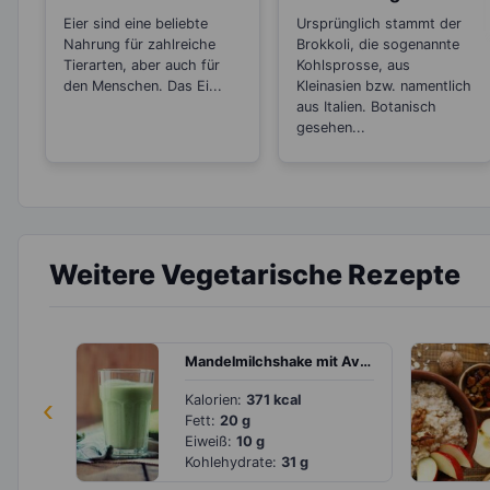
Cholesterin
krebshemmende
Eier sind eine beliebte
Ursprünglich stammt der
gesundheitsschädlic
Wirkung
Nahrung für zahlreiche
Brokkoli, die sogenannte
h?
Tierarten, aber auch für
Kohlsprosse, aus
den Menschen. Das Ei...
Kleinasien bzw. namentlich
aus Italien. Botanisch
gesehen...
Weitere Vegetarische Rezepte
Mandelmilchshake mit Avocado
‹
Kalorien:
371 kcal
Fett:
20 g
Eiweiß:
10 g
Kohlehydrate:
31 g