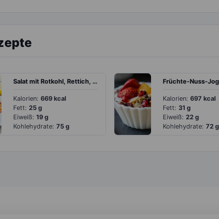
zepte
Salat mit Rotkohl, Rettich, Orange und Joghurtdressing
Früchte-Nuss-Jog
Kalorien:
669 kcal
Kalorien:
697 kcal
Fett:
25 g
Fett:
31 g
Eiweiß:
19 g
Eiweiß:
22 g
Kohlehydrate:
75 g
Kohlehydrate:
72 g