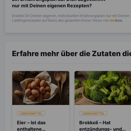
nur mit Deinen eigenen Rezepten?
Erstelle Dir Deinen eigenen, individuellen Ernährungsplan nur mit Deinen
Lieblingsrezepten auf Basis des gesamten Know-Hows von
invi
koo
.
Erfahre mehr über die Zutaten d
LEBENSMITTEL
LEBENSMITTEL
Eier – Ist das
Brokkoli – Hat
enthaltene
entzündungs- und