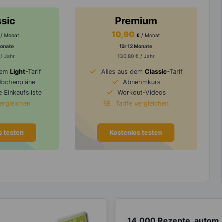
ssic
Premium
10,90
/ Monat
€
/ Monat
Monate
für 12 Monate
 / Jahr
130,80 € / Jahr
dem
Light
-Tarif
Alles aus dem
Classic
-Tarif
Wochenpläne
Abnehmkurs
 Einkaufsliste
Workout-Videos
vergleichen
Tarife vergleichen
s testen
Kostenlos testen
14.000 Rezepte, autom.