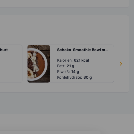
hurt
Schoko-Smoothie Bowl mit Bananen und Haselnüssen
Kalorien:
621 kcal
›
Fett:
21 g
Eiweiß:
14 g
Kohlehydrate:
80 g