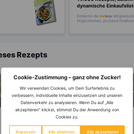
dynamische Einkaufslis
Entdecke die
invi
koo
-Mitgliedscha
Möglichkeiten, um Deine Ernährung
ieses Rezepts
Cookie-Zustimmung – ganz ohne Zucker!
Wir verwenden Cookies, um Dein Surferlebnis zu
verbessern, individuelle Inhalte einzusetzen und unseren
Datenverkehr zu analysieren. Wenn Du auf „Alle
akzeptieren" klickst, stimmst Du der Anwendung von
Cookies zu.
LEBENSMITTEL
LEBENSMITTEL
Frischkäse – viel
Zwiebel –
mehr als nur ein
Natürliches
Anpassen
Alle ablehnen
Alle akzeptieren