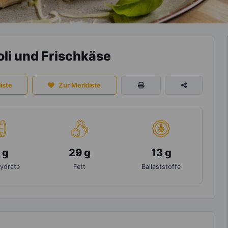
oli und Frischkäse
iste
Zur Merkliste
 g
29 g
13 g
ydrate
Fett
Ballaststoffe