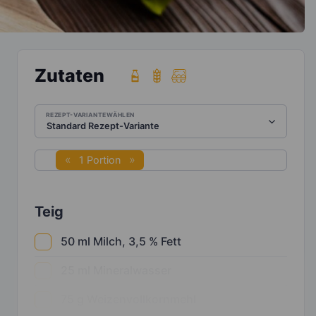
Zutaten
REZEPT-VARIANTE WÄHLEN
1 Portion
Teig
50
ml
Milch, 3,5 % Fett
25
ml
Mineralwasser
75
g
Weizenvollkornmehl