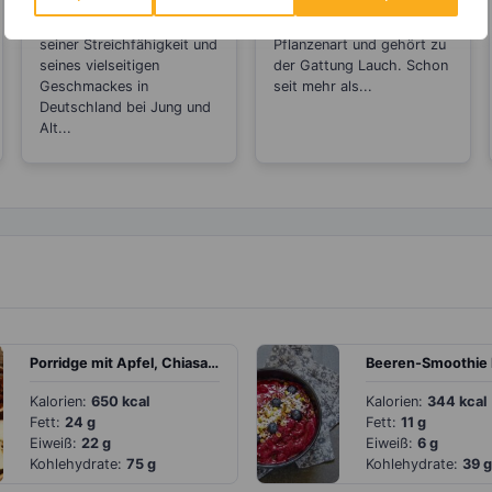
Brotaufstrich
Antibiotikum und
Frischkäse ist aufgrund
Die Zwiebel ist eine
„Wunder“-Heilmittel
seiner Streichfähigkeit und
Pflanzenart und gehört zu
seines vielseitigen
der Gattung Lauch. Schon
Geschmackes in
seit mehr als...
Deutschland bei Jung und
Alt...
Porridge mit Apfel, Chiasamen und Walnüssen
Kalorien:
650 kcal
Kalorien:
344 kcal
Fett:
24 g
Fett:
11 g
Eiweiß:
22 g
Eiweiß:
6 g
Kohlehydrate:
75 g
Kohlehydrate:
39 g