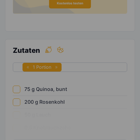
Kostenlos testen
Zutaten
1 Portion
75
g
Quinoa, bunt
200
g
Rosenkohl
50
g
Lauch
0,5
Knoblauchzehe