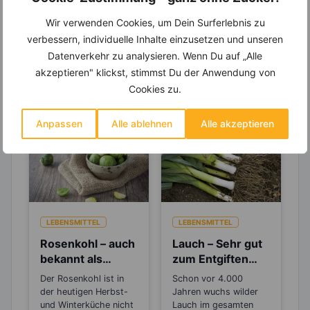
Wir verwenden Cookies, um Dein Surferlebnis zu
verbessern, individuelle Inhalte einzusetzen und unseren
Datenverkehr zu analysieren. Wenn Du auf „Alle
Erfahre mehr über die Zutaten
akzeptieren" klickst, stimmst Du der Anwendung von
dieses Rezepts
Cookies zu.
Anpassen
Alle ablehnen
Alle akzeptieren
LEBENSMITTEL
LEBENSMITTEL
Rosenkohl – auch
Lauch – Sehr gut
bekannt als
zum Entgiften
„Brüsseler
und Detoxen
Der Rosenkohl ist in
Schon vor 4.000
Sprossen“
der heutigen Herbst-
Jahren wuchs wilder
und Winterküche nicht
Lauch im gesamten