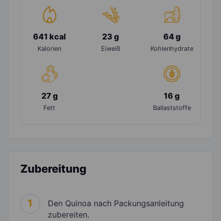
641 kcal
23 g
64 g
Kalorien
Eiweiß
Kohlenhydrate
27 g
16 g
Fett
Ballaststoffe
Zubereitung
1
Den Quinoa nach Packungsanleitung
zubereiten.