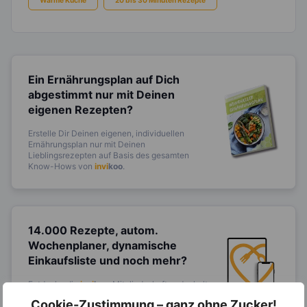
Ein Ernährungsplan auf Dich
abgestimmt
nur mit Deinen
eigenen Rezepten?
Erstelle Dir Deinen eigenen, individuellen
Ernährungsplan nur mit Deinen
Lieblingsrezepten auf Basis des gesamten
Know-Hows von
invi
koo
.
14.000 Rezepte, autom.
Wochenplaner,
dynamische
Einkaufsliste und noch mehr?
Entdecke die
invi
koo
-Mitgliedschaft und erhalte
viele hilfreiche und zeitsparende Möglichkeiten,
Cookie-Zustimmung – ganz ohne Zucker!
um Deine Ernährung optimal zu gestalten.