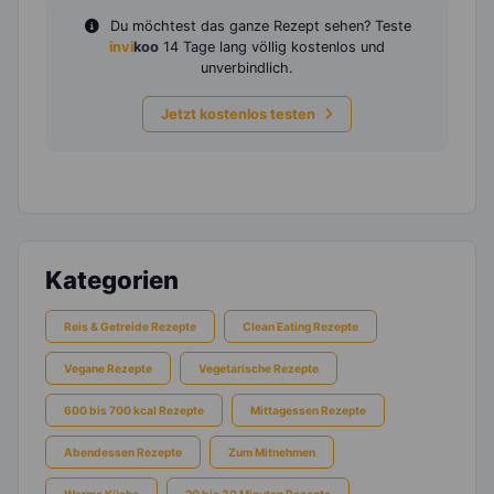
Du möchtest das ganze Rezept sehen? Teste
invi
koo
14 Tage lang völlig kostenlos und
unverbindlich.
Jetzt kostenlos testen
Kategorien
Reis & Getreide Rezepte
Clean Eating Rezepte
Vegane Rezepte
Vegetarische Rezepte
600 bis 700 kcal Rezepte
Mittagessen Rezepte
Abendessen Rezepte
Zum Mitnehmen
Warme Küche
20 bis 30 Minuten Rezepte