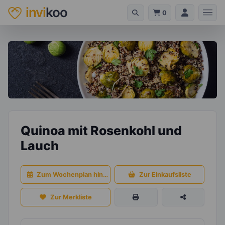
invi
koo
0
Quinoa mit Rosenkohl und
Lauch
Zum Wochenplan hinzufügen
Zur Einkaufsliste
Zur Merkliste