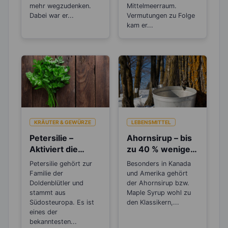
mehr wegzudenken.
Mittelmeerraum.
Dabei war er...
Vermutungen zu Folge
kam er...
KRÄUTER & GEWÜRZE
LEBENSMITTEL
Petersilie –
Ahornsirup – bis
Aktiviert die
zu 40 % weniger
Entgiftungsarbeit
Kalorien als
Petersilie gehört zur
Besonders in Kanada
von Niere und
Zucker
Familie der
und Amerika gehört
Blase
Doldenblütler und
der Ahornsirup bzw.
stammt aus
Maple Syrup wohl zu
Südosteuropa. Es ist
den Klassikern,...
eines der
bekanntesten...