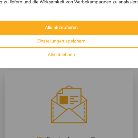
 zu liefern und die Wirksamkeit von Werbekampagnen zu analysier
‹
Kalorien:
657 kcal
›
Fett:
21 g
Eiweiß:
21 g
Kohlehydrate:
86 g
Alle akzeptieren
Einstellungen speichern
Alle ablehnen