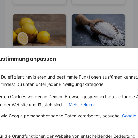
LEBENSMITTEL
ABNEHMEN
 Zustimmung anpassen
KRÄUTER & GEWÜRZE
Sind Zitronen
sauer oder
Salz – Die
Du effizient navigieren und bestimmte Funktionen ausführen kannst. 
basisch?
Abnehmbremse
Wer Zitronen mag, hat
 findest Du unten unter jeder Einwilligungskategorie.
zu 100 % auch schon
Salz ist ein
den Spruch „Sauer
lebenswichtiger Stoff
erten Cookies werden in Deinem Browser gespeichert, da sie für die 
macht lustig!“
und aus unserer Küche
gehört....
 der Website unerlässlich sind....
Mehr zeigen
nicht mehr weg zu
denken. Der...
 wie Google personenbezogene Daten verarbeitet, besuche:
Google 
ür die Grundfunktionen der Website von entscheidender Bedeutung. 