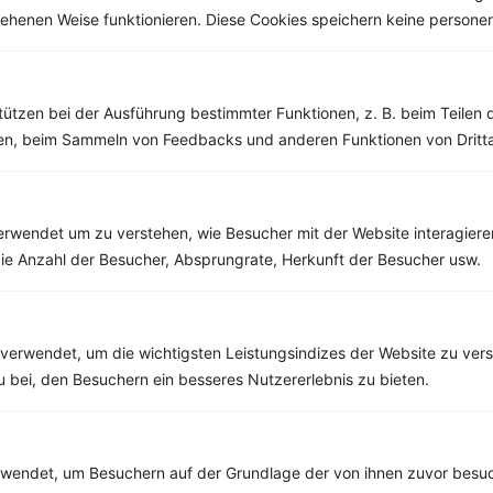
esehenen Weise funktionieren. Diese Cookies speichern keine perso
Weitere Vegetarische Rezepte
tützen bei der Ausführung bestimmter Funktionen, z. B. beim Teilen 
Radicchio mit rote Bete, Halloumi und Granatapfelkernen
men, beim Sammeln von Feedbacks und anderen Funktionen von Dritta
‹
Kalorien:
655 kcal
›
Fett:
40 g
Eiweiß:
38 g
rwendet um zu verstehen, wie Besucher mit der Website interagiere
Kohlehydrate:
31 g
ie Anzahl der Besucher, Absprungrate, Herkunft der Besucher usw.
Rezepte mit 600 bis 700 kcal
verwendet, um die wichtigsten Leistungsindizes der Website zu ver
Rezepte
zu bei, den Besuchern ein besseres Nutzererlebnis zu bieten.
Naturreis mit Steinpilzen
endet, um Besuchern auf der Grundlage der von ihnen zuvor besuc