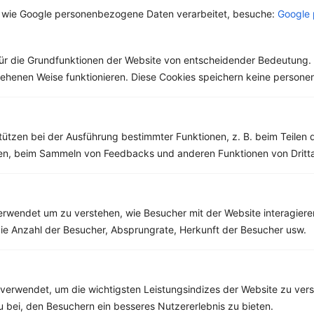
verschiedene
 wie Google personenbezogene Daten verarbeitet, besuche:
Google 
Der Geschmack und
Arten
Geruch erinnert wohl
als Erstes an Italien.
Dabei ist die Herkunft
ür die Grundfunktionen der Website von entscheidender Bedeutung. 
heute...
esehenen Weise funktionieren. Diese Cookies speichern keine perso
tützen bei der Ausführung bestimmter Funktionen, z. B. beim Teilen 
men, beim Sammeln von Feedbacks und anderen Funktionen von Dritta
Weitere Vegetarische Rezepte
rwendet um zu verstehen, wie Besucher mit der Website interagiere
Chinesische Suppe mit Tofu
ie Anzahl der Besucher, Absprungrate, Herkunft der Besucher usw.
‹
Kalorien:
649 kcal
›
Fett:
26 g
Eiweiß:
42 g
Kohlehydrate:
51 g
verwendet, um die wichtigsten Leistungsindizes der Website zu ver
zu bei, den Besuchern ein besseres Nutzererlebnis zu bieten.