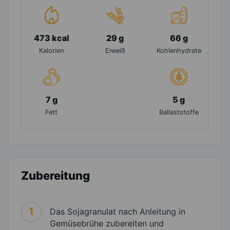
473 kcal
29 g
66 g
Kalorien
Eiweiß
Kohlenhydrate
7 g
5 g
Fett
Ballaststoffe
Zubereitung
1
Das Sojagranulat nach Anleitung in
Gemüsebrühe zubereiten und