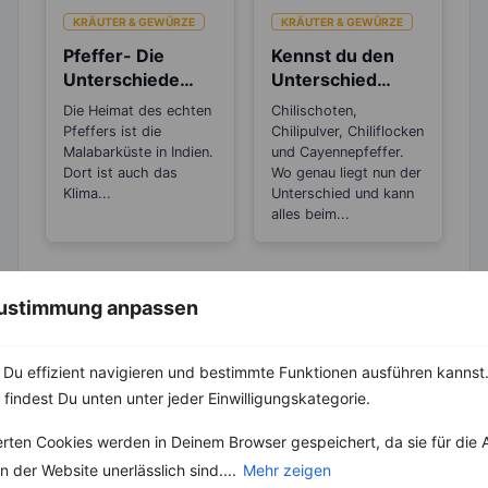
KRÄUTER & GEWÜRZE
KRÄUTER & GEWÜRZE
Pfeffer- Die
Kennst du den
Unterschiede
Unterschied
zwischen den
zwischen
Die Heimat des echten
Chilischoten,
Sorten
Chilipulver,
Pfeffers ist die
Chilipulver, Chiliflocken
Chiliflocken und
Malabarküste in Indien.
und Cayennepfeffer.
Dort ist auch das
Cayennepfeffer?
Wo genau liegt nun der
Klima...
Unterschied und kann
alles beim...
 Zustimmung anpassen
Du effizient navigieren und bestimmte Funktionen ausführen kannst. 
 findest Du unten unter jeder Einwilligungskategorie.
KRÄUTER & GEWÜRZE
erten Cookies werden in Deinem Browser gespeichert, da sie für die 
Basilikum – Es
 der Website unerlässlich sind....
Mehr zeigen
gibt über 60