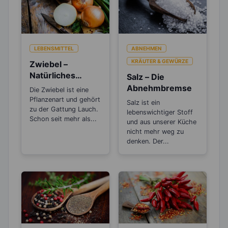
LEBENSMITTEL
ABNEHMEN
KRÄUTER & GEWÜRZE
Zwiebel –
Natürliches
Salz – Die
Antibiotikum und
Abnehmbremse
Die Zwiebel ist eine
„Wunder“-
Pflanzenart und gehört
Salz ist ein
Heilmittel
zu der Gattung Lauch.
lebenswichtiger Stoff
Schon seit mehr als...
und aus unserer Küche
nicht mehr weg zu
denken. Der...