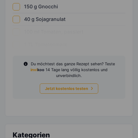
150
g
Gnocchi
40
g
Sojagranulat
100
ml
Tomaten, passiert
1
TL
Tomatenmark
Du möchtest das ganze Rezept sehen? Teste
invi
koo
14 Tage lang völlig kostenlos und
unverbindlich.
Jetzt kostenlos testen
Kategorien