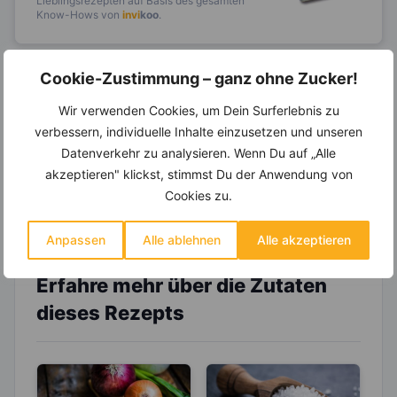
Lieblingsrezepten auf Basis des gesamten
Know-Hows von
invi
koo
.
Cookie-Zustimmung – ganz ohne Zucker!
14.000 Rezepte, autom.
Wir verwenden Cookies, um Dein Surferlebnis zu
Wochenplaner,
dynamische
verbessern, individuelle Inhalte einzusetzen und unseren
Einkaufsliste und noch mehr?
Datenverkehr zu analysieren. Wenn Du auf „Alle
Entdecke die
invi
koo
-Mitgliedschaft und erhalte
akzeptieren" klickst, stimmst Du der Anwendung von
viele hilfreiche und zeitsparende Möglichkeiten,
Cookies zu.
um Deine Ernährung optimal zu gestalten.
Anpassen
Alle ablehnen
Alle akzeptieren
Erfahre mehr über die Zutaten
dieses Rezepts