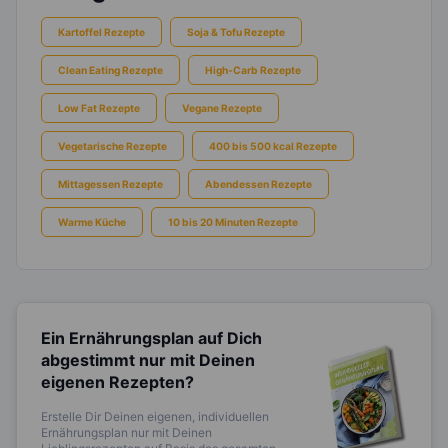
Kartoffel Rezepte
Soja & Tofu Rezepte
Clean Eating Rezepte
High-Carb Rezepte
Low Fat Rezepte
Vegane Rezepte
Vegetarische Rezepte
400 bis 500 kcal Rezepte
Mittagessen Rezepte
Abendessen Rezepte
Warme Küche
10 bis 20 Minuten Rezepte
Ein Ernährungsplan auf Dich
abgestimmt
nur mit Deinen
eigenen Rezepten?
Erstelle Dir Deinen eigenen, individuellen
Ernährungsplan nur mit Deinen