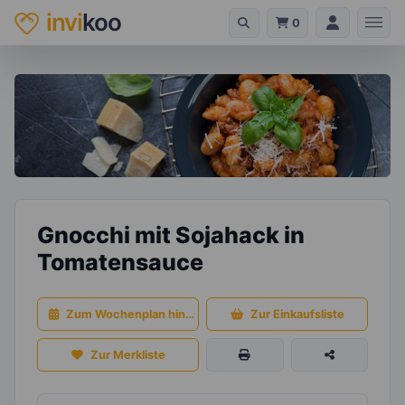
invi
koo
0
Gnocchi mit Sojahack in
Tomatensauce
Zum Wochenplan hinzufügen
Zur Einkaufsliste
Zur Merkliste