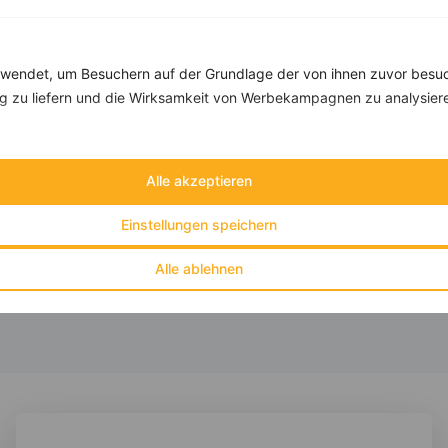
Rezepte mit 400 bis 500 kcal
endet, um Besuchern auf der Grundlage der von ihnen zuvor besuc
Rezepte
 zu liefern und die Wirksamkeit von Werbekampagnen zu analysier
Lachsfilet mit Salat
Alle akzeptieren
‹
Kalorien:
478 kcal
›
Fett:
29 g
Einstellungen speichern
Eiweiß:
32 g
Kohlehydrate:
17 g
Alle ablehnen