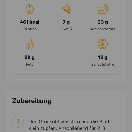
461 kcal
7 g
33 g
Kalorien
Eiweiß
Kohlenhydrate
29 g
12 g
Fett
Ballaststoffe
Zubereitung
1
Den Grünkohl waschen und die Blätter
klein zupfen. Anschließend für 2-3