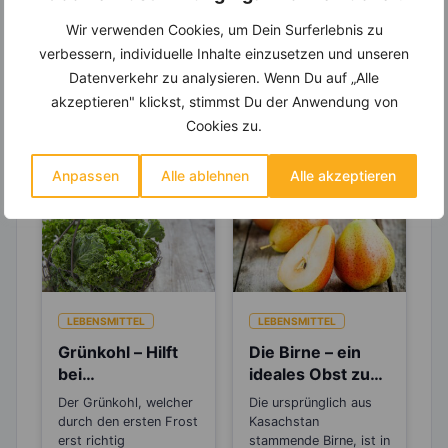
Wir verwenden Cookies, um Dein Surferlebnis zu
verbessern, individuelle Inhalte einzusetzen und unseren
Datenverkehr zu analysieren. Wenn Du auf „Alle
Erfahre mehr über die Zutaten
akzeptieren" klickst, stimmst Du der Anwendung von
Cookies zu.
dieses Rezepts
Anpassen
Alle ablehnen
Alle akzeptieren
LEBENSMITTEL
LEBENSMITTEL
Grünkohl – Hilft
Die Birne – ein
bei
ideales Obst zum
Entzündungen
Abnehmen
Der Grünkohl, welcher
Die ursprünglich aus
und schütz vor
durch den ersten Frost
Kasachstan
Krebs!
erst richtig
stammende Birne, ist in