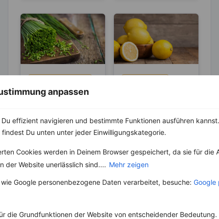
KRÄUTER & GEWÜRZE
LEBENSMITTEL
 Zustimmung anpassen
Schnittlauch –
Sind Zitronen
Hilft mit seiner
sauer oder
antibakteriellen
basisch?
Schnittlauch, auch
Wer Zitronen mag, hat
Du effizient navigieren und bestimmte Funktionen ausführen kannst. 
Wirkung bei
„Allium
zu 100 % auch schon
 findest Du unten unter jeder Einwilligungskategorie.
Husten und
schoenoprasum“
den Spruch „Sauer
Erkältungen
genannt, ist ein
macht lustig!“
erten Cookies werden in Deinem Browser gespeichert, da sie für die 
Klassiker unter den
gehört....
 der Website unerlässlich sind....
Mehr zeigen
Kräutern. Er gehört zur
Familie...
 wie Google personenbezogene Daten verarbeitet, besuche:
Google 
ür die Grundfunktionen der Website von entscheidender Bedeutung. 