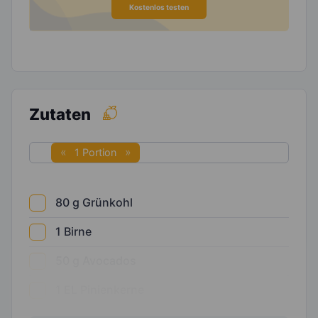
Kostenlos testen
Zutaten
1 Portion
80
g
Grünkohl
1
Birne
50
g
Avocados
1
EL
Pinienkerne