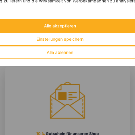
 zu liefern und die Wirksamkeit von Werbekampagnen zu analysier
‹
Kalorien:
475 kcal
›
Fett:
10 g
Eiweiß:
13 g
Kohlehydrate:
77 g
Alle akzeptieren
Einstellungen speichern
Alle ablehnen
10 %
Gutschein für unseren Shop