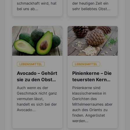
schmackhaft wird, hat
der heutigen Zeit ein
bei uns ab...
sehr beliebtes Obst...
LEBENSMITTEL
LEBENSMITTEL
Avocado – Gehört
Pinienkerne – Die
sie zu den Obst-
teuersten Kerne
oder
überhaupt
Auch wenn es der
Pinienkerne sind
Gemüsesorten?
Geschmack nicht ganz
klassischerweise in
vermuten lässt,
Gerichten des
handelt es sich bei der
Mittelmeerraumes aber
Avocado...
auch des Orients zu
finden. Angeröstet
werden...