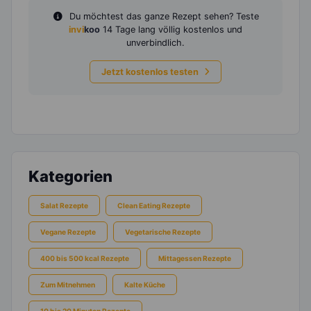
Du möchtest das ganze Rezept sehen? Teste
invi
koo
14 Tage lang völlig kostenlos und
unverbindlich.
Jetzt kostenlos testen
Kategorien
Salat Rezepte
Clean Eating Rezepte
Vegane Rezepte
Vegetarische Rezepte
400 bis 500 kcal Rezepte
Mittagessen Rezepte
Zum Mitnehmen
Kalte Küche
10 bis 20 Minuten Rezepte