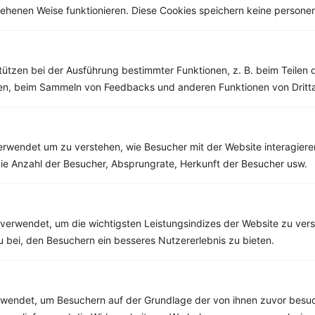
esehenen Weise funktionieren. Diese Cookies speichern keine perso
Weitere Vegetarische Rezepte
tützen bei der Ausführung bestimmter Funktionen, z. B. beim Teilen 
Gnocchi mit Tomaten, Spinat und Parmesan
men, beim Sammeln von Feedbacks und anderen Funktionen von Dritta
‹
Kalorien:
398 kcal
›
Fett:
12 g
Eiweiß:
11 g
Kohlehydrate:
56 g
rwendet um zu verstehen, wie Besucher mit der Website interagiere
ie Anzahl der Besucher, Absprungrate, Herkunft der Besucher usw.
Rezepte mit 400 bis 500 kcal
verwendet, um die wichtigsten Leistungsindizes der Website zu ver
Rezepte
zu bei, den Besuchern ein besseres Nutzererlebnis zu bieten.
Schoko-Bananen Porridge
endet, um Besuchern auf der Grundlage der von ihnen zuvor besuc