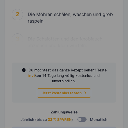
2
Die Möhren schälen, waschen und grob
raspeln.
3
Die Schalotten und den Knoblauch
abziehen und klein würfeln.
Du möchtest das ganze Rezept sehen? Teste
invi
koo
14 Tage lang völlig kostenlos und
unverbindlich.
Jetzt kostenlos testen
Zahlungsweise
Jährlich (bis zu
33 % SPAREN
)
Monatlich