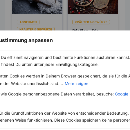
ABNEHMEN
KRÄUTER & GEWÜRZE
KRÄUTER & GEWÜRZE
Pfeffer- Die
Unterschiede
Salz – Die
 Zustimmung anpassen
zwischen den
Abnehmbremse
Die Heimat des echten
Sorten
Pfeffers ist die
Salz ist ein
Malabarküste in Indien.
Du effizient navigieren und bestimmte Funktionen ausführen kannst. 
lebenswichtiger Stoff
Dort ist auch das
und aus unserer Küche
 findest Du unten unter jeder Einwilligungskategorie.
Klima...
nicht mehr weg zu
denken. Der...
erten Cookies werden in Deinem Browser gespeichert, da sie für die 
 der Website unerlässlich sind....
Mehr zeigen
 wie Google personenbezogene Daten verarbeitet, besuche:
Google 
Weitere High-Protein Rezepte
ür die Grundfunktionen der Website von entscheidender Bedeutung. 
esehenen Weise funktionieren. Diese Cookies speichern keine perso