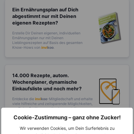
Ein Ernährungsplan auf Dich
abgestimmt
nur mit Deinen
eigenen Rezepten?
Erstelle Dir Deinen eigenen, individuellen
Ernährungsplan nur mit Deinen
Lieblingsrezepten auf Basis des gesamten
Know-Hows von
invi
koo
.
14.000 Rezepte, autom.
Wochenplaner,
dynamische
Einkaufsliste und noch mehr?
Entdecke die
invi
koo
-Mitgliedschaft und erhalte
viele hilfreiche und zeitsparende Möglichkeiten,
um Deine Ernährung optimal zu gestalten.
Cookie-Zustimmung – ganz ohne Zucker!
Wir verwenden Cookies, um Dein Surferlebnis zu