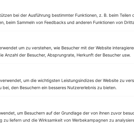
Lachs-Sesambrötchen mit Meerrettichquark
tützen bei der Ausführung bestimmter Funktionen, z. B. beim Teilen 
‹
Kalorien:
397 kcal
›
Fett:
9 g
men, beim Sammeln von Feedbacks und anderen Funktionen von Dritta
Eiweiß:
32 g
Kohlehydrate:
41 g
rwendet um zu verstehen, wie Besucher mit der Website interagiere
ie Anzahl der Besucher, Absprungrate, Herkunft der Besucher usw.
Rezepte mit 600 bis 700 kcal
Rezepte
verwendet, um die wichtigsten Leistungsindizes der Website zu ver
zu bei, den Besuchern ein besseres Nutzererlebnis zu bieten.
Baguette mit Hüttenkäse, Gurke und Radieschen
‹
Kalorien:
658 kcal
›
Fett:
13 g
endet, um Besuchern auf der Grundlage der von ihnen zuvor besuc
Eiweiß:
43 g
 zu liefern und die Wirksamkeit von Werbekampagnen zu analysier
Kohlehydrate:
81 g