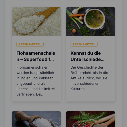
LEBENSMITTEL
LEBENSMITTEL
Flohsamenschale
Kennst du die
n – Superfood für
Unterschiede
die Gesundheit
zwischen Brühe,
Flohsamenschalen
Die Geschichte der
und beim
Fond und
werden hauptsächlich
Brühe reicht bis in die
Abnehmen
Bouillon?
in Indien und Pakistan
Antike zurück, wo sie
angebaut und als
in verschiedenen
Lebens- und Heilmittel
Kulturen...
vertrieben. Bei...