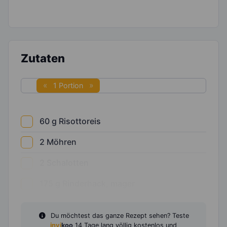
Zutaten
1 Portion
60
g
Risottoreis
2
Möhren
2
Schalotten
175
g
Rinderhack, mager
Du möchtest das ganze Rezept sehen? Teste
invi
koo
14 Tage lang völlig kostenlos und