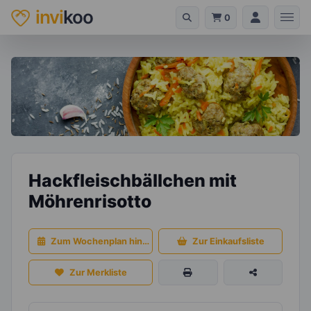
invi
koo
0
Hackfleischbällchen mit
Möhrenrisotto
Zum Wochenplan hinzufügen
Zur Einkaufsliste
Zur Merkliste