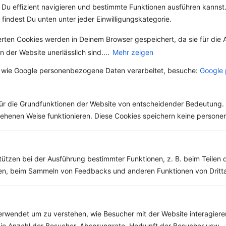
Du effizient navigieren und bestimmte Funktionen ausführen kannst. 
 findest Du unten unter jeder Einwilligungskategorie.
erten Cookies werden in Deinem Browser gespeichert, da sie für die 
 der Website unerlässlich sind....
Mehr zeigen
 wie Google personenbezogene Daten verarbeitet, besuche:
Google 
Alle Themen
ür die Grundfunktionen der Website von entscheidender Bedeutung. 
Abnehmen
esehenen Weise funktionieren. Diese Cookies speichern keine perso
Clean Eating
Diäten
Gesunde Ernährung
Gesunde Küche
tützen bei der Ausführung bestimmter Funktionen, z. B. beim Teilen 
High Protein
men, beim Sammeln von Feedbacks und anderen Funktionen von Dritta
Kräuter & Gewürze
Lebensmittel
Low Carb
rwendet um zu verstehen, wie Besucher mit der Website interagiere
Low Fat
ie Anzahl der Besucher, Absprungrate, Herkunft der Besucher usw.