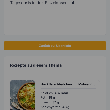
Tagesdosis in drei Einzeldosen auf.
Zurück zur Übersicht
Rezepte zu diesem Thema
Hackfleischbällchen mit Möhrenrisotto
Kalorien:
487 kcal
Fett:
15 g
Eiweiß:
37 g
Kohlehydrate:
46 g