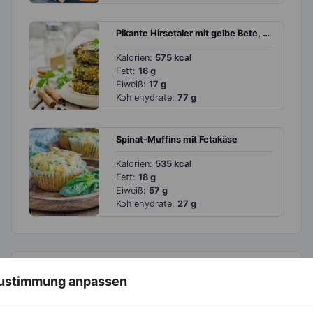
Pikante Hirsetaler mit gelbe Bete, Spinat und Dip
Kalorien:
575 kcal
Fett:
16 g
Eiweiß:
17 g
Kohlehydrate:
77 g
Spinat-Muffins mit Fetakäse
Kalorien:
535 kcal
Fett:
18 g
Eiweiß:
57 g
Kohlehydrate:
27 g
Weitere Themen durchsuchen
 Zustimmung anpassen