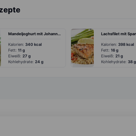
ezepte
Mandeljoghurt mit Johannisbeeren und Samen
Kalorien:
340 kcal
Kalorien:
398 kcal
Fett:
11 g
Fett:
16 g
Eiweiß:
27 g
Eiweiß:
21 g
Kohlehydrate:
24 g
Kohlehydrate:
38 g