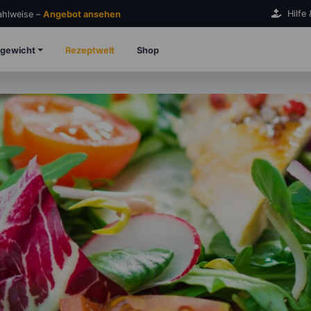
Hilfe
Zahlweise –
Angebot ansehen
gewicht
Rezeptwelt
Shop