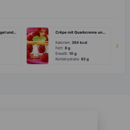
Lachsfilet mit Spargel und Reis
Crêpe mit Quarkcreme und Himbeeren
Kalorien:
384 kcal
›
Fett:
8 g
Eiweiß:
10 g
Kohlehydrate:
62 g