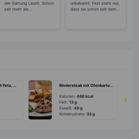
der Gattung Lauch. Schon
unbekannt. Fest steht nur,
seit mehr als...
dass sie schon seit dem...
Gefüllte Paprika mit Feta, Tomaten und Peperoni
Rindersteak mit Ofenkartoffeln und grünem Spargel
Kalorien:
468 kcal
›
Fett:
13 g
Eiweiß:
49 g
Kohlehydrate:
33 g