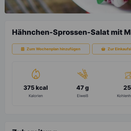
Hähnchen-Sprossen-Salat mit 
Zum Wochenplan hinzufügen
Zur Einkaufsl
375 kcal
47 g
25
Kalorien
Eiweiß
Kohlenh