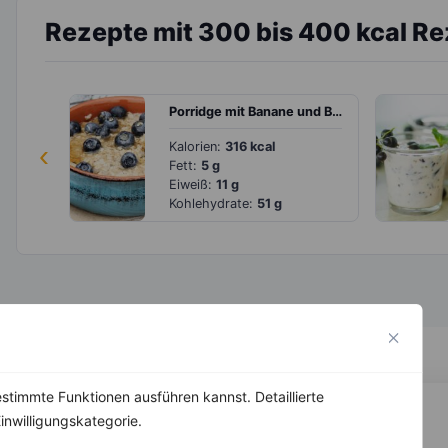
Rezepte mit 300 bis 400 kcal R
Porridge mit Banane und Blaubeeren
‹
Kalorien:
316 kcal
Fett:
5 g
Eiweiß:
11 g
Kohlehydrate:
51 g
stimmte Funktionen ausführen kannst. Detaillierte
inwilligungskategorie.