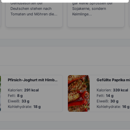
Mungbohnen-
Gemüsesorten der
gar keine Sprossen der
Deutschen stehen nach
Keimlingen?
Sojakerne, sondern
Tomaten und Möhren die...
Keimlinge...
Pfirsich-Joghurt mit Himbeeren
Kalorien:
291 kcal
Kalorien:
339 kcal
Fett:
8 g
Fett:
14 g
Eiweiß:
33 g
Eiweiß:
30 g
Kohlehydrate:
18 g
Kohlehydrate:
16 g