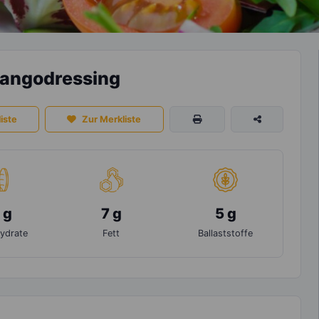
Mangodressing
iste
Zur Merkliste
 g
7 g
5 g
ydrate
Fett
Ballaststoffe