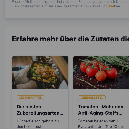
Erstelle Dir Deinen eigenen, individuellen Ernährungsplan nur mit Deinen
Lieblingsrezepten auf Basis des gesamten Know-Hows von
invi
koo
.
Erfahre mehr über die Zutaten d
LEBENSMITTEL
LEBENSMITTEL
Die besten
Tomaten- Mehr des
Zubereitungsarten
Anti-Aging-Stoffs
für Hühnerfleisch
Lycopin durchs
Hühnerfleisch gehört zu
Tomaten belegen den 1.
Einkochen?
den beliebtesten
Platz unter den Top 10 der