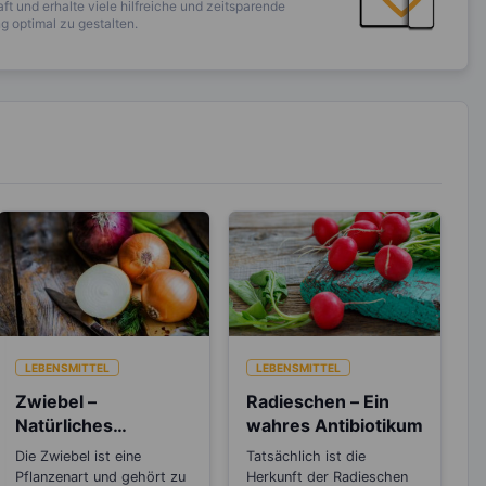
ft und erhalte viele hilfreiche und zeitsparende
 optimal zu gestalten.
LEBENSMITTEL
LEBENSMITTEL
Zwiebel –
Radieschen – Ein
Natürliches
wahres Antibiotikum
Antibiotikum und
Die Zwiebel ist eine
Tatsächlich ist die
„Wunder“-Heilmittel
Pflanzenart und gehört zu
Herkunft der Radieschen