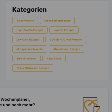
Kategorien
Salat Rezepte
Clean Eating Rezepte
High-Protein Rezepte
Low Fat Rezepte
Low Carb Rezepte
300 bis 400 kcal Rezepte
Mittagessen Rezepte
Abendessen Rezepte
Zum Mitnehmen
Kalte Küche
10 bis 20 Minuten Rezepte
 Wochenplaner,
te und noch mehr?