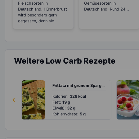
Fleischsorten in
Gemüsesorten in
Deutschland. Hühnerbrust
Deutschland. Rund 24...
wird besonders gern
gegessen, denn sie...
Weitere Low Carb Rezepte
Frittata mit grünem Spargel, Feta und Petersilie
‹
Kalorien:
328 kcal
Fett:
19 g
Eiweiß:
32 g
Kohlehydrate:
5 g