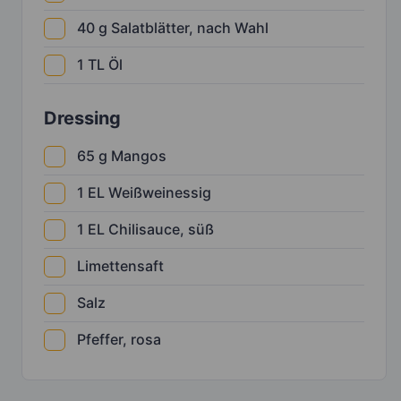
40
g
Salatblätter, nach Wahl
1
TL
Öl
Dressing
65
g
Mangos
1
EL
Weißweinessig
1
EL
Chilisauce, süß
Limettensaft
Salz
Pfeffer, rosa