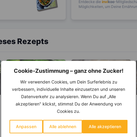
Entdecke die
invi
koo
-Mitgliedscha
Möglichkeiten, um Deine Ernährung
ieses Rezepts
Cookie-Zustimmung – ganz ohne Zucker!
Wir verwenden Cookies, um Dein Surferlebnis zu
verbessern, individuelle Inhalte einzusetzen und unseren
Datenverkehr zu analysieren. Wenn Du auf „Alle
akzeptieren" klickst, stimmst Du der Anwendung von
LEBENSMITTEL
LEBENSMITTEL
Cookies zu.
Salatgurken – Mit
Kennst du den
nur 12 Kalorien sind
Unterschied
sie wahre
zwischen
Anpassen
Alle ablehnen
Alle akzeptieren
Auf dem dritten Platz der
Sojasprossen, so wie wir
Schlankmacher!
Sojasprossen und
beliebtesten
sie kennen, sind eigentlich