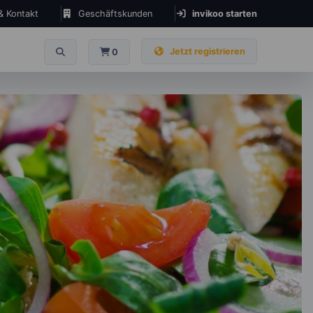
 & Kontakt
Geschäftskunden
invikoo starten
Jetzt registrieren
0