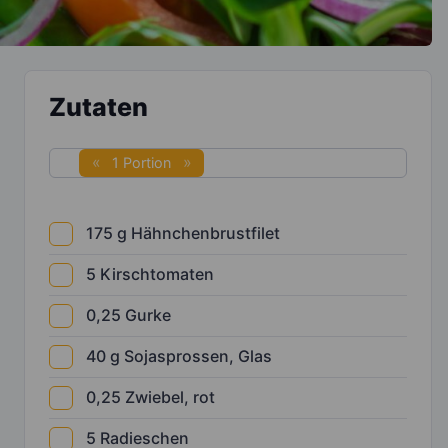
Zutaten
1 Portion
175
g
Hähnchenbrustfilet
5
Kirschtomaten
0,25
Gurke
40
g
Sojasprossen, Glas
0,25
Zwiebel, rot
5
Radieschen