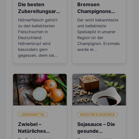
Die besten
Bremsen
Zubereitungsarte
Champignons
n für
den
Hühnerfleisch gehört
Der wohl bekannteste
Hühnerfleisch
Alterungsprozes
zu den beliebtesten
und beliebteste
s aus?
Fleischsorten in
Speisepilz in unserer
Deutschland.
Region ist der
Hühnerbrust wird
Champignon. Erstmals
besonders gern
wurde er...
gegessen, denn sie...
LEBENSMITTEL
KRÄUTER & GEWÜRZE
Zwiebel –
Sojasauce – Die
Natürliches
gesunde
Antibiotikum und
Salzalternative