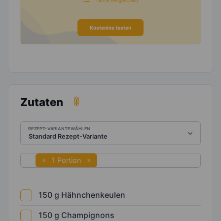
Kostenlos testen
Zutaten
REZEPT-VARIANTE WÄHLEN
1 Portion
150
g
Hähnchenkeulen
150
g
Champignons