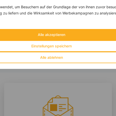
endet, um Besuchern auf der Grundlage der von ihnen zuvor besuc
 zu liefern und die Wirksamkeit von Werbekampagnen zu analysier
Bananen-Schoko-Muffins
‹
Kalorien:
378 kcal
›
Fett:
9 g
Alle akzeptieren
Eiweiß:
11 g
Kohlehydrate:
58 g
Einstellungen speichern
Alle ablehnen