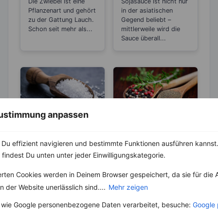
Die Zwiebel ist eine
Sojasauce ist nicht nur
„Wunder“-
Pflanzenart und gehört
in der asiatischen
Heilmittel
zu der Gattung Lauch.
Gegend beliebt –
Schon seit mehr als...
mittlerweile wird die
Sauce überall...
 Zustimmung anpassen
ABNEHMEN
KRÄUTER & GEWÜRZE
Du effizient navigieren und bestimmte Funktionen ausführen kannst. 
KRÄUTER & GEWÜRZE
Pfeffer- Die
 findest Du unten unter jeder Einwilligungskategorie.
Unterschiede
Salz – Die
zwischen den
Abnehmbremse
Die Heimat des echten
erten Cookies werden in Deinem Browser gespeichert, da sie für die 
Sorten
Pfeffers ist die
Salz ist ein
 der Website unerlässlich sind....
Mehr zeigen
Malabarküste in Indien.
lebenswichtiger Stoff
Dort ist auch das
und aus unserer Küche
 wie Google personenbezogene Daten verarbeitet, besuche:
Google 
Klima...
nicht mehr weg zu