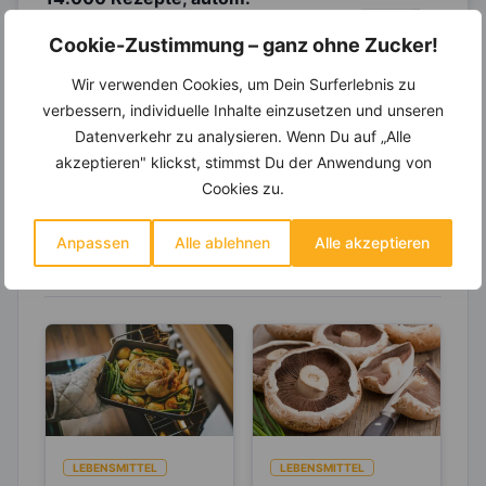
Wochenplaner,
dynamische
Cookie-Zustimmung – ganz ohne Zucker!
Einkaufsliste und noch mehr?
Entdecke die
invi
koo
-Mitgliedschaft und erhalte
Wir verwenden Cookies, um Dein Surferlebnis zu
viele hilfreiche und zeitsparende Möglichkeiten,
verbessern, individuelle Inhalte einzusetzen und unseren
um Deine Ernährung optimal zu gestalten.
Datenverkehr zu analysieren. Wenn Du auf „Alle
akzeptieren" klickst, stimmst Du der Anwendung von
Cookies zu.
Erfahre mehr über die Zutaten
Anpassen
Alle ablehnen
Alle akzeptieren
dieses Rezepts
LEBENSMITTEL
LEBENSMITTEL