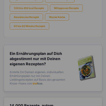
300 bis 400 kcal Rezepte
Mittagessen Rezepte
Abendessen Rezepte
Warme Küche
50 bis 60 Minuten Rezepte
Ein Ernährungsplan auf Dich
abgestimmt
nur mit Deinen
eigenen Rezepten?
Erstelle Dir Deinen eigenen, individuellen
Ernährungsplan nur mit Deinen
Lieblingsrezepten auf Basis des gesamten
Know-Hows von
invi
koo
.
14.000 Rezepte, autom.