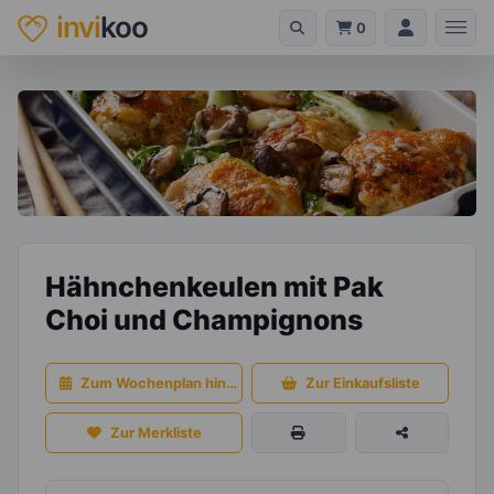
invi
koo
0
Hähnchenkeulen mit Pak
Choi und Champignons
Zum Wochenplan hinzufügen
Zur Einkaufsliste
Zur Merkliste