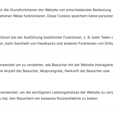
denken. Der...
ür die Grundfunktionen der Website von entscheidender Bedeutung. 
esehenen Weise funktionieren. Diese Cookies speichern keine perso
Weitere Low Carb Rezepte
tützen bei der Ausführung bestimmter Funktionen, z. B. beim Teilen 
men, beim Sammeln von Feedbacks und anderen Funktionen von Dritta
Schweinesteak mit Wirsingkohl und Schinkenspeck
‹
Kalorien:
452 kcal
›
rwendet um zu verstehen, wie Besucher mit der Website interagiere
Fett:
12 g
ie Anzahl der Besucher, Absprungrate, Herkunft der Besucher usw.
Eiweiß:
69 g
Kohlehydrate:
11 g
verwendet, um die wichtigsten Leistungsindizes der Website zu ver
zu bei, den Besuchern ein besseres Nutzererlebnis zu bieten.
Rezepte mit 300 bis 400 kcal
Rezepte