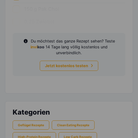
150
g
Pak Choi
0,25
Zwiebel
Du möchtest das ganze Rezept sehen? Teste
invi
koo
14 Tage lang völlig kostenlos und
unverbindlich.
Jetzt kostenlos testen
Kategorien
Geflügel Rezepte
Clean Eating Rezepte
High-Protein Rezepte
Low Carb Rezepte