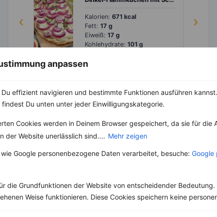
‹
Kalorien:
671 kcal
›
Fett:
17 g
Eiweiß:
17 g
Kohlehydrate:
101 g
 Zustimmung anpassen
Du effizient navigieren und bestimmte Funktionen ausführen kannst. 
Rezepte mit 300 bis 400 kcal
 findest Du unten unter jeder Einwilligungskategorie.
Rezepte
erten Cookies werden in Deinem Browser gespeichert, da sie für die 
 der Website unerlässlich sind....
Mehr zeigen
Folienkartoffel mit Kräuterquark und Gemüse
 wie Google personenbezogene Daten verarbeitet, besuche:
Google 
‹
Kalorien:
343 kcal
›
Fett:
4 g
Eiweiß:
26 g
ür die Grundfunktionen der Website von entscheidender Bedeutung. 
Kohlehydrate:
43 g
esehenen Weise funktionieren. Diese Cookies speichern keine perso