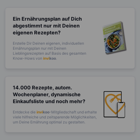
Ein Ernährungsplan auf Dich
abgestimmt
nur mit Deinen
eigenen Rezepten?
Erstelle Dir Deinen eigenen, individuellen
Ernährungsplan nur mit Deinen
Lieblingsrezepten auf Basis des gesamten
Know-Hows von
invi
koo
.
14.000 Rezepte, autom.
Wochenplaner,
dynamische
Einkaufsliste und noch mehr?
Entdecke die
invi
koo
-Mitgliedschaft und erhalte
viele hilfreiche und zeitsparende Möglichkeiten,
um Deine Ernährung optimal zu gestalten.