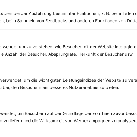
tützen bei der Ausführung bestimmter Funktionen, z. B. beim Teilen 
men, beim Sammeln von Feedbacks und anderen Funktionen von Dritta
rwendet um zu verstehen, wie Besucher mit der Website interagiere
ie Anzahl der Besucher, Absprungrate, Herkunft der Besucher usw.
verwendet, um die wichtigsten Leistungsindizes der Website zu ver
zu bei, den Besuchern ein besseres Nutzererlebnis zu bieten.
10 %
Gutschein für unseren Shop
Tipps & Tricks
Aktionen & Rabatte
endet, um Besuchern auf der Grundlage der von ihnen zuvor besuc
 zu liefern und die Wirksamkeit von Werbekampagnen zu analysier
Rezept-Empfehlungen
Viele Insights
Werde Teil von
invi
koo
.