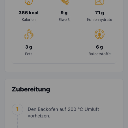
366 kcal
9 g
71 g
Kalorien
Eiweiß
Kohlenhydrate
3 g
6 g
Fett
Ballaststoffe
Zubereitung
1
Den Backofen auf 200 °C Umluft
vorheizen.