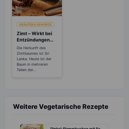
KRÄUTER & GEWÜRZE
Zimt – Wirkt bei
Entzündungen
und Rheuma
Die Herkunft des
Zimtbaumes ist Sri
Lanka. Heute ist der
Baum in mehreren
Teilen der...
Weitere Vegetarische Rezepte
Dinkel-Flammkuchen mit Schalotten, Weintrauben und Feige