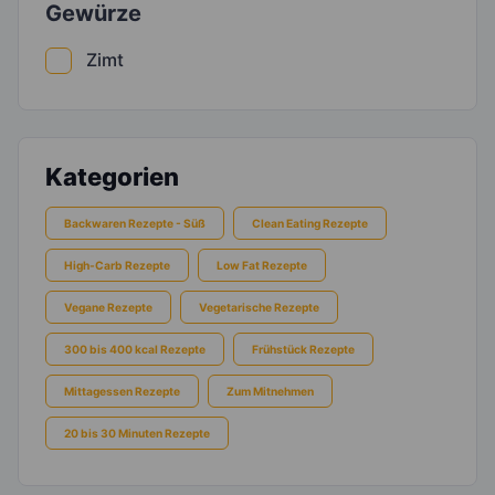
Gewürze
Zimt
Kategorien
Backwaren Rezepte - Süß
Clean Eating Rezepte
High-Carb Rezepte
Low Fat Rezepte
Vegane Rezepte
Vegetarische Rezepte
300 bis 400 kcal Rezepte
Frühstück Rezepte
Mittagessen Rezepte
Zum Mitnehmen
20 bis 30 Minuten Rezepte