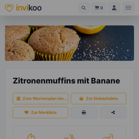
invi
koo
0
Zitronenmuffins mit Banane
Zum Wochenplan hinzufügen
Zur Einkaufsliste
Zur Merkliste