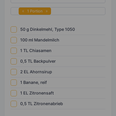
1 Portion
50
g
Dinkelmehl, Type 1050
100
ml
Mandelmilch
1
TL
Chiasamen
0,5
TL
Backpulver
2
EL
Ahornsirup
1
Banane, reif
1
EL
Zitronensaft
0,5
TL
Zitronenabrieb