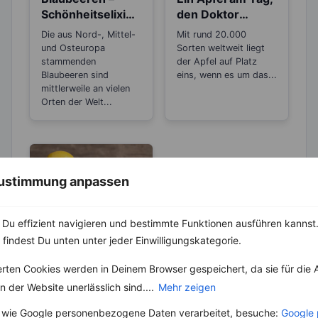
Schönheitselixier
den Doktor
für die Haut und
gespart – Stimmt
Die aus Nord-, Mittel-
Mit rund 20.000
gut beim
das wirklich?
und Osteuropa
Sorten weltweit liegt
Abnehmen
stammenden
der Apfel auf Platz
Blaubeeren sind
eins, wenn es um das...
mittlerweile an vielen
Orten der Welt...
 Zustimmung anpassen
Du effizient navigieren und bestimmte Funktionen ausführen kannst. 
LEBENSMITTEL
 findest Du unten unter jeder Einwilligungskategorie.
Sind Zitronen
erten Cookies werden in Deinem Browser gespeichert, da sie für die 
sauer oder
 der Website unerlässlich sind....
Mehr zeigen
basisch?
Wer Zitronen mag, hat
zu 100 % auch schon
 wie Google personenbezogene Daten verarbeitet, besuche:
Google 