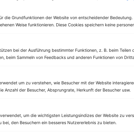
den Spruch „Sauer
macht lustig!“
gehört....
ür die Grundfunktionen der Website von entscheidender Bedeutung. 
esehenen Weise funktionieren. Diese Cookies speichern keine perso
Weitere Vegetarische Rezepte
tützen bei der Ausführung bestimmter Funktionen, z. B. beim Teilen 
men, beim Sammeln von Feedbacks und anderen Funktionen von Dritta
Rote Bete Suppe mit Pinienkernen und Minzblättern
rwendet um zu verstehen, wie Besucher mit der Website interagiere
‹
Kalorien:
394 kcal
›
ie Anzahl der Besucher, Absprungrate, Herkunft der Besucher usw.
Fett:
22 g
Eiweiß:
8 g
Kohlehydrate:
34 g
verwendet, um die wichtigsten Leistungsindizes der Website zu ver
zu bei, den Besuchern ein besseres Nutzererlebnis zu bieten.