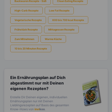
Backwaren Rezepte - Süß
Clean Eating Rezepte
High-Carb Rezepte
Low Fat Rezepte
Vegetarische Rezepte
600 bis 700 kcal Rezepte
Frühstück Rezepte
Mittagessen Rezepte
Zum Mitnehmen
Warme Küche
10 bis 20 Minuten Rezepte
Ein Ernährungsplan auf Dich
abgestimmt
nur mit Deinen
eigenen Rezepten?
Erstelle Dir Deinen eigenen, individuellen
Ernährungsplan nur mit Deinen
Lieblingsrezepten auf Basis des gesamten
Know-Hows von
invi
koo
.