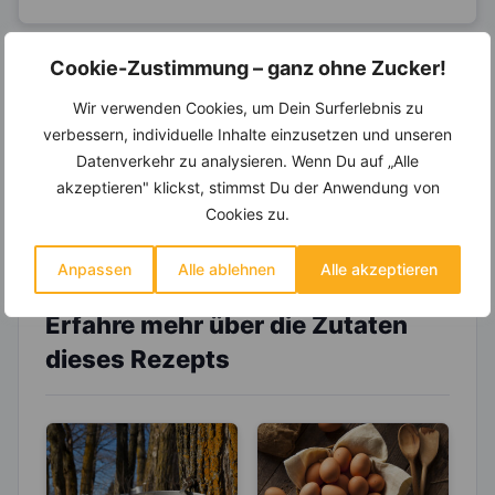
Cookie-Zustimmung – ganz ohne Zucker!
14.000 Rezepte, autom.
Wir verwenden Cookies, um Dein Surferlebnis zu
Wochenplaner,
dynamische
verbessern, individuelle Inhalte einzusetzen und unseren
Einkaufsliste und noch mehr?
Datenverkehr zu analysieren. Wenn Du auf „Alle
Entdecke die
invi
koo
-Mitgliedschaft und erhalte
akzeptieren" klickst, stimmst Du der Anwendung von
viele hilfreiche und zeitsparende Möglichkeiten,
um Deine Ernährung optimal zu gestalten.
Cookies zu.
Anpassen
Alle ablehnen
Alle akzeptieren
Erfahre mehr über die Zutaten
dieses Rezepts