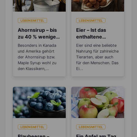
LEBENSMITTEL
LEBENSMITTEL
Ahornsirup – bis
Eier – Ist das
zu 40 % weniger
enthaltene
Kalorien als
Cholesterin
Besonders in Kanada
Eier sind eine beliebte
Zucker
gesundheitsschä
und Amerika gehört
Nahrung für zahlreiche
dlich?
der Ahornsirup bzw.
Tierarten, aber auch
Maple Syrup wohl zu
für den Menschen. Das
den Klassikern,...
Ei...
LEBENSMITTEL
LEBENSMITTEL
Blaubeeren –
Ein Apfel am Tag,