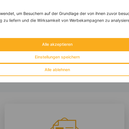
Rezepte mit 600 bis 700 kcal
Rezepte
endet, um Besuchern auf der Grundlage der von ihnen zuvor besuc
 zu liefern und die Wirksamkeit von Werbekampagnen zu analysier
Gemüse-Nudelsalat
‹
Kalorien:
616 kcal
›
Alle akzeptieren
Fett:
15 g
Eiweiß:
21 g
Kohlehydrate:
86 g
Einstellungen speichern
Alle ablehnen