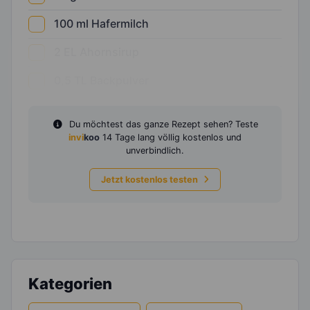
100
ml
Hafermilch
2
EL
Ahornsirup
0,5
TL
Backpulver
Du möchtest das ganze Rezept sehen? Teste
invi
koo
14 Tage lang völlig kostenlos und
unverbindlich.
Jetzt kostenlos testen
Kategorien