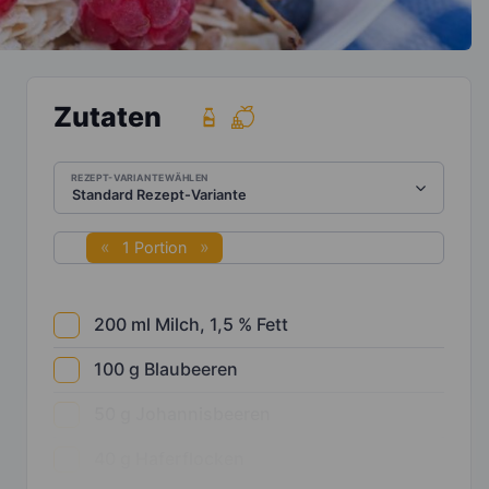
Zutaten
REZEPT-VARIANTE WÄHLEN
1 Portion
200
ml
Milch, 1,5 % Fett
100
g
Blaubeeren
50
g
Johannisbeeren
40
g
Haferflocken