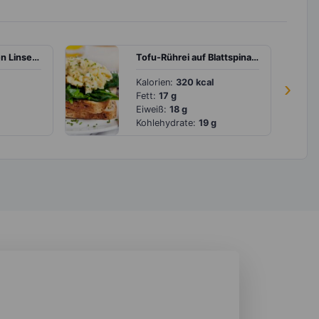
Auflauf mit braunen Linsen, Kartoffeln, Aubergine und Mozzarella
Tofu-Rührei auf Blattspinat und Vollkorntoast
Kalorien:
320 kcal
›
Fett:
17 g
Eiweiß:
18 g
Kohlehydrate:
19 g