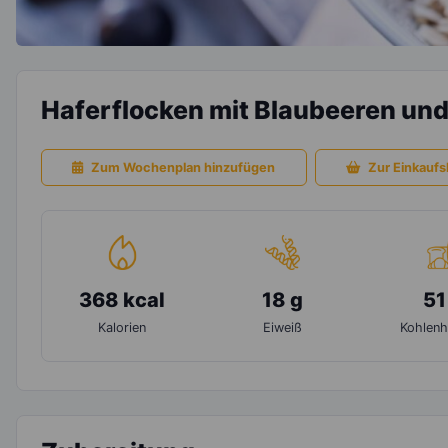
Haferflocken mit Blaubeeren un
Zum Wochenplan hinzufügen
Zur Einkaufsl
368 kcal
18 g
51
Kalorien
Eiweiß
Kohlenh