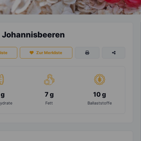
d Johannisbeeren
iste
Zur Merkliste
 g
7 g
10 g
ydrate
Fett
Ballaststoffe