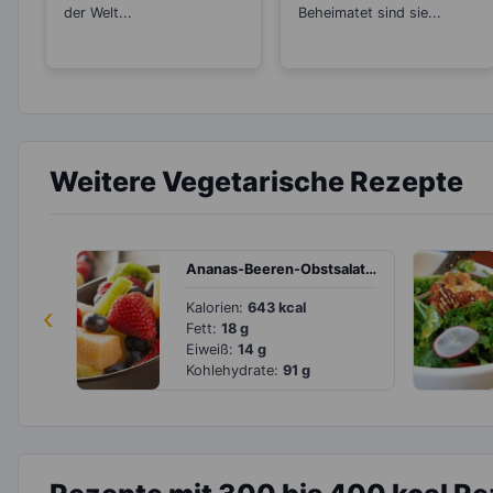
der Welt...
Beheimatet sind sie...
Weitere Vegetarische Rezepte
Ananas-Beeren-Obstsalat mit Kiwi und Zuckermelone
‹
Kalorien:
643 kcal
Fett:
18 g
Eiweiß:
14 g
Kohlehydrate:
91 g