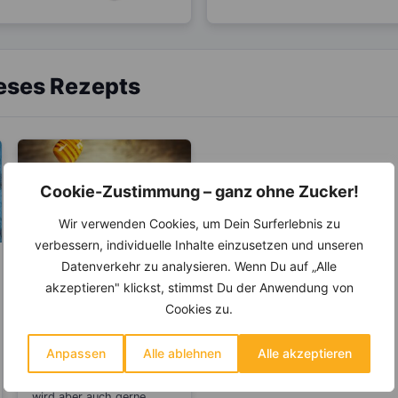
ieses Rezepts
Cookie-Zustimmung – ganz ohne Zucker!
Wir verwenden Cookies, um Dein Surferlebnis zu
verbessern, individuelle Inhalte einzusetzen und unseren
Datenverkehr zu analysieren. Wenn Du auf „Alle
GESUNDE ERNÄHRUNG
akzeptieren" klickst, stimmst Du der Anwendung von
LEBENSMITTEL
Cookies zu.
Honig oder Zucker,
was ist gesünder?
Anpassen
Alle ablehnen
Alle akzeptieren
Honig ist bei uns ein
beliebter Brotaufstrich,
wird aber auch gerne