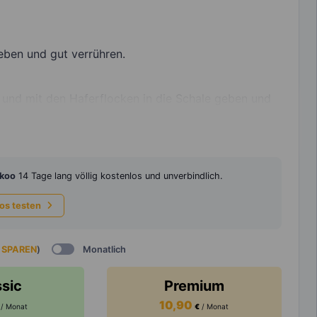
eben und gut verrühren.
 und mit den Haferflocken in die Schale geben und
koo
14 Tage lang völlig kostenlos und unverbindlich.
los testen
 SPAREN
)
Monatlich
ssic
Premium
10,90
/ Monat
€
/ Monat