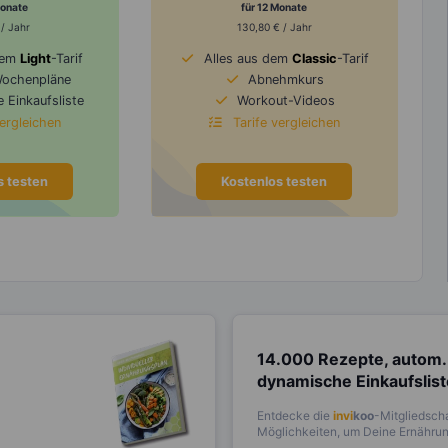
Monate
für 12 Monate
 / Jahr
130,80 € / Jahr
dem
Light
-Tarif
Alles aus dem
Classic
-Tarif
Wochenpläne
Abnehmkurs
 Einkaufsliste
Workout-Videos
vergleichen
Tarife vergleichen
s testen
Kostenlos testen
14.000 Rezepte, autom.
dynamische Einkaufslis
Entdecke die
invi
koo
-Mitgliedscha
Möglichkeiten, um Deine Ernährung