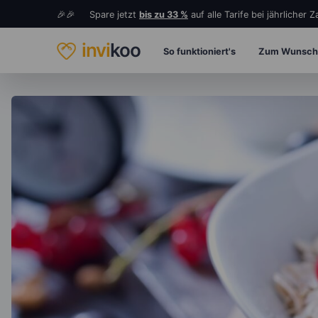
🎉🎉 Spare jetzt
bis zu 33 %
auf alle Tarife bei jährlicher 
invi
koo
So funktioniert's
Zum Wunsch