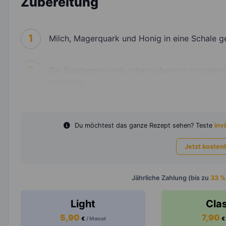
Zubereitung
1
Milch, Magerquark und Honig in eine Schale g
2
Die Blaubeeren und Johannisbeeren entstielen
servieren.
Du möchtest das ganze Rezept sehen? Teste
invi
Jetzt kosten
Jährliche Zahlung (bis zu
33 %
Light
Cla
5,90
7,90
€
/ Monat
€