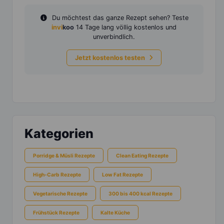
Du möchtest das ganze Rezept sehen? Teste
invi
koo
14 Tage lang völlig kostenlos und
unverbindlich.
Jetzt kostenlos testen
Kategorien
Porridge & Müsli Rezepte
Clean Eating Rezepte
High-Carb Rezepte
Low Fat Rezepte
Vegetarische Rezepte
300 bis 400 kcal Rezepte
Frühstück Rezepte
Kalte Küche