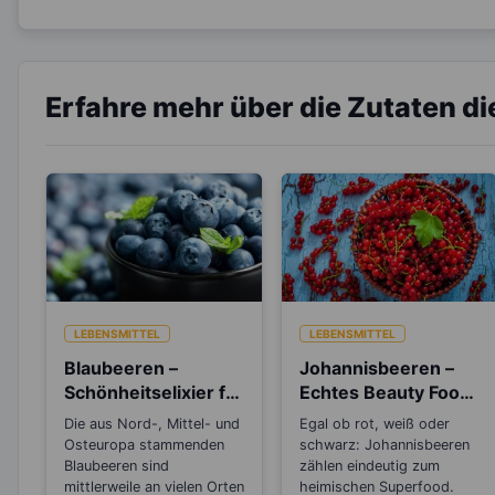
Erfahre mehr über die Zutaten d
LEBENSMITTEL
LEBENSMITTEL
Blaubeeren –
Johannisbeeren –
Schönheitselixier für
Echtes Beauty Food
die Haut und gut
für Haut und Haare
Die aus Nord-, Mittel- und
Egal ob rot, weiß oder
beim Abnehmen
Osteuropa stammenden
schwarz: Johannisbeeren
Blaubeeren sind
zählen eindeutig zum
mittlerweile an vielen Orten
heimischen Superfood.