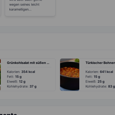
wegen seines leicht
karamelligen...
Grünkohlsalat mit süßen Nüssen
Türkischer Bohne
Kalorien:
354 kcal
Kalorien:
641 kcal
Fett:
15 g
Fett:
15 g
Eiweiß:
12 g
Eiweiß:
25 g
Kohlehydrate:
37 g
Kohlehydrate:
83 g