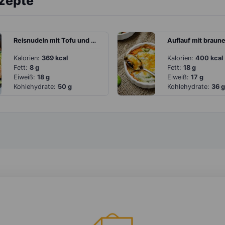
ezepte
Reisnudeln mit Tofu und Gemüse
Kalorien:
369 kcal
Kalorien:
400 kcal
Fett:
8 g
Fett:
18 g
Eiweiß:
18 g
Eiweiß:
17 g
Kohlehydrate:
50 g
Kohlehydrate:
36 g