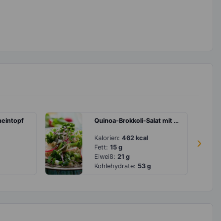
neintopf
Quinoa-Brokkoli-Salat mit Mozzarella und Grapefruit-Dressing
Kalorien:
462 kcal
›
Fett:
15 g
Eiweiß:
21 g
Kohlehydrate:
53 g