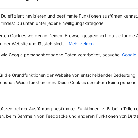
Du effizient navigieren und bestimmte Funktionen ausführen kannst. 
 findest Du unten unter jeder Einwilligungskategorie.
Weitere Vegetarische Rezepte
erten Cookies werden in Deinem Browser gespeichert, da sie für die 
 der Website unerlässlich sind....
Mehr zeigen
Linsen-Bulgur-Pfanne mit Feta und rote Bete
 wie Google personenbezogene Daten verarbeitet, besuche:
Google 
‹
Kalorien:
488 kcal
›
Fett:
5 g
ür die Grundfunktionen der Website von entscheidender Bedeutung. 
Eiweiß:
26 g
Kohlehydrate:
75 g
esehenen Weise funktionieren. Diese Cookies speichern keine perso
tützen bei der Ausführung bestimmter Funktionen, z. B. beim Teilen 
Rezepte mit 500 bis 600 kcal
men, beim Sammeln von Feedbacks und anderen Funktionen von Dritta
Rezepte