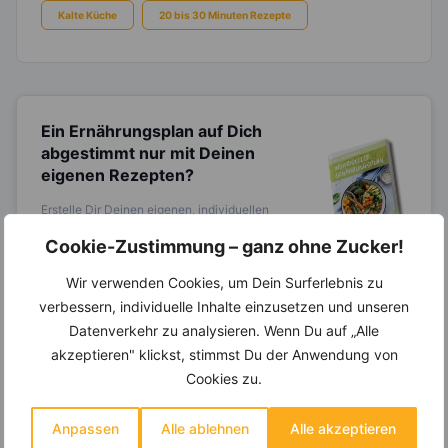
Kalte Küche
20 bis 30 Minuten Rezepte
Ein Ernährungsplan auf Dich
abgestimmt
nur mit Deinen
eigenen Rezepten?
Erstelle Dir Deinen eigenen, individuellen
Ernährungsplan nur mit Deinen
Lieblingsrezepten auf Basis des gesamten
Cookie-Zustimmung – ganz ohne Zucker!
Know-Hows von
invi
koo
.
Wir verwenden Cookies, um Dein Surferlebnis zu
verbessern, individuelle Inhalte einzusetzen und unseren
Datenverkehr zu analysieren. Wenn Du auf „Alle
14.000 Rezepte, autom.
akzeptieren" klickst, stimmst Du der Anwendung von
Wochenplaner,
dynamische
Cookies zu.
Einkaufsliste und noch mehr?
Anpassen
Alle ablehnen
Alle akzeptieren
Entdecke die
invi
koo
-Mitgliedschaft und erhalte
viele hilfreiche und zeitsparende Möglichkeiten,