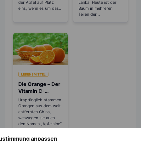
der Apfel auf Platz
Lanka. Heute ist der
eins, wenn es um das...
Baum in mehreren
Teilen der...
LEBENSMITTEL
Die Orange – Der
Vitamin C-
Booster für die
Ursprünglich stammen
kalte Jahreszeit
Orangen aus dem weit
entfernten China,
weswegen sie auch
den Namen „Apfelsine“
(Apfel...
 Zustimmung anpassen