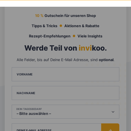
10 %
Gutschein für unseren Shop
Tipps & Tricks
Aktionen & Rabatte
Rezept-Empfehlungen
Viele Insights
Werde Teil von
invi
koo
.
Alle Felder, bis auf Deine E-Mail Adresse, sind
optional
.
VORNAME
NACHNAME
DEIN TAGESBEDARF
DEINE E-MAIL ADRESSE