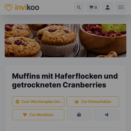
invi
koo
0
Muffins mit Haferflocken und
getrockneten Cranberries
Zum Wochenplan hinzufügen
Zur Einkaufsliste
Zur Merkliste