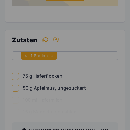
Zutaten
1 Portion
75
g
Haferflocken
50
g
Apfelmus, ungezuckert
100
ml
Hafermilch
15
g
Mandeln, gemahlen