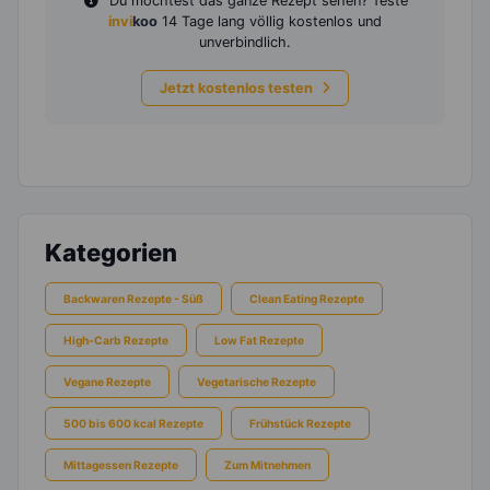
Du möchtest das ganze Rezept sehen? Teste
invi
koo
14 Tage lang völlig kostenlos und
unverbindlich.
Jetzt kostenlos testen
Kategorien
Backwaren Rezepte - Süß
Clean Eating Rezepte
High-Carb Rezepte
Low Fat Rezepte
Vegane Rezepte
Vegetarische Rezepte
500 bis 600 kcal Rezepte
Frühstück Rezepte
Mittagessen Rezepte
Zum Mitnehmen