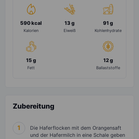
590 kcal
13 g
91 g
Kalorien
Eiweiß
Kohlenhydrate
15 g
12 g
Fett
Ballaststoffe
Zubereitung
1
Die Haferflocken mit dem Orangensaft
und der Hafermilch in eine Schale geben