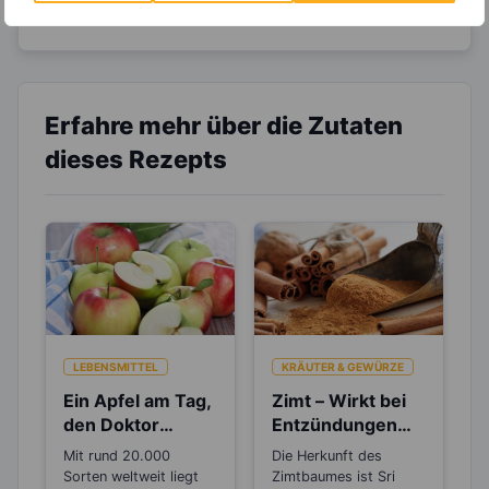
um Deine Ernährung optimal zu gestalten.
Erfahre mehr über die Zutaten
dieses Rezepts
LEBENSMITTEL
KRÄUTER & GEWÜRZE
Ein Apfel am Tag,
Zimt – Wirkt bei
den Doktor
Entzündungen
gespart – Stimmt
und Rheuma
Mit rund 20.000
Die Herkunft des
das wirklich?
Sorten weltweit liegt
Zimtbaumes ist Sri