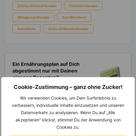
500 bis 600 kcal Rezepte
Frühstück Rezepte
Mittagessen Rezepte
Zum Mitnehmen
Kalte Küche
20 bis 30 Minuten Rezepte
Ein Ernährungsplan auf Dich
abgestimmt
nur mit Deinen
eigenen Rezepten?
Cookie-Zustimmung – ganz ohne Zucker!
Erstelle Dir Deinen eigenen, individuellen
Ernährungsplan nur mit Deinen
Wir verwenden Cookies, um Dein Surferlebnis zu
Lieblingsrezepten auf Basis des gesamten
Know-Hows von
invi
koo
.
verbessern, individuelle Inhalte einzusetzen und unseren
Datenverkehr zu analysieren. Wenn Du auf „Alle
akzeptieren" klickst, stimmst Du der Anwendung von
Cookies zu.
14.000 Rezepte, autom.