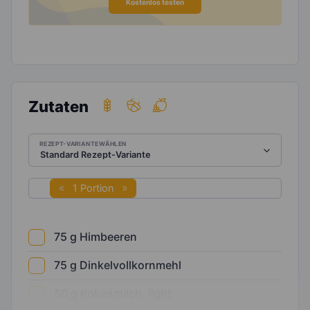
Kostenlos testen
Zutaten
REZEPT-VARIANTE WÄHLEN
1 Portion
75
g
Himbeeren
75
g
Dinkelvollkornmehl
50
g
Kokosmilch, light