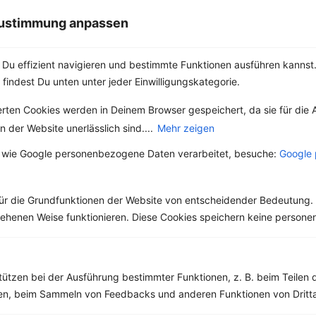
der Ahornsirup bzw.
auf, sondern auch
Maple Syrup wohl zu
durch ihren speziellen
 Zustimmung anpassen
den Klassikern,...
Geschmack. Die...
Du effizient navigieren und bestimmte Funktionen ausführen kannst. 
 findest Du unten unter jeder Einwilligungskategorie.
erten Cookies werden in Deinem Browser gespeichert, da sie für die 
Weitere Vegetarische Rezepte
 der Website unerlässlich sind....
Mehr zeigen
 wie Google personenbezogene Daten verarbeitet, besuche:
Google 
Müsli mit Himbeeren, Weintrauben und Joghurt
ür die Grundfunktionen der Website von entscheidender Bedeutung. 
‹
Kalorien:
349 kcal
›
Fett:
10 g
esehenen Weise funktionieren. Diese Cookies speichern keine perso
Eiweiß:
12 g
Kohlehydrate:
45 g
tützen bei der Ausführung bestimmter Funktionen, z. B. beim Teilen 
men, beim Sammeln von Feedbacks und anderen Funktionen von Dritta