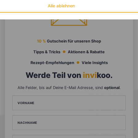
Alle ablehnen
10 %
Gutschein für unseren Shop
Tipps & Tricks
Aktionen & Rabatte
Rezept-Empfehlungen
Viele Insights
Werde Teil von
invi
koo
.
Alle Felder, bis auf Deine E-Mail Adresse, sind
optional
.
VORNAME
NACHNAME