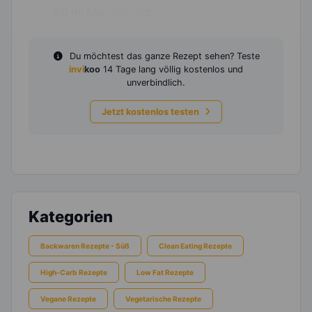
80
ml
Mandelmilch
Du möchtest das ganze Rezept sehen? Teste
invi
koo
14 Tage lang völlig kostenlos und
unverbindlich.
Jetzt kostenlos testen
Kategorien
Backwaren Rezepte - Süß
Clean Eating Rezepte
High-Carb Rezepte
Low Fat Rezepte
Vegane Rezepte
Vegetarische Rezepte