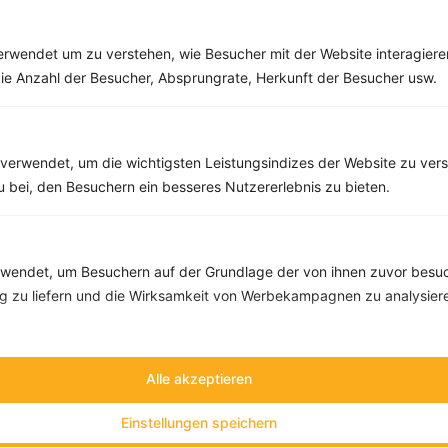
Rezepte mit 500 bis 600 kcal
Rezepte
rwendet um zu verstehen, wie Besucher mit der Website interagiere
ie Anzahl der Besucher, Absprungrate, Herkunft der Besucher usw.
Vollkornspaghetti mit Gemüse in Käse-Sauce
‹
Kalorien:
516 kcal
›
Fett:
13 g
verwendet, um die wichtigsten Leistungsindizes der Website zu ver
Eiweiß:
23 g
zu bei, den Besuchern ein besseres Nutzererlebnis zu bieten.
Kohlehydrate:
66 g
endet, um Besuchern auf der Grundlage der von ihnen zuvor besuc
 zu liefern und die Wirksamkeit von Werbekampagnen zu analysier
Alle akzeptieren
Einstellungen speichern