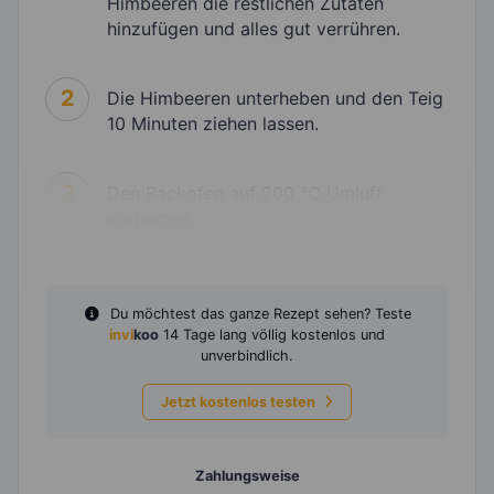
Himbeeren die restlichen Zutaten
hinzufügen und alles gut verrühren.
2
Die Himbeeren unterheben und den Teig
10 Minuten ziehen lassen.
3
Den Backofen auf 200 °C Umluft
vorheizen.
Du möchtest das ganze Rezept sehen? Teste
invi
koo
14 Tage lang völlig kostenlos und
unverbindlich.
Jetzt kostenlos testen
Zahlungsweise