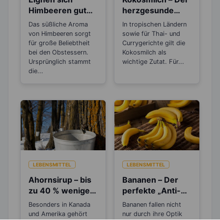
Himbeeren gut
herzgesunde
zum Abnehmen?
Sahneersatz
Das süßliche Aroma
In tropischen Ländern
von Himbeeren sorgt
sowie für Thai- und
für große Beliebtheit
Currygerichte gilt die
bei den Obstessern.
Kokosmilch als
Ursprünglich stammt
wichtige Zutat. Für...
die...
LEBENSMITTEL
LEBENSMITTEL
Ahornsirup – bis
Bananen – Der
zu 40 % weniger
perfekte „Anti-
Kalorien als
Stress“-Snack
Besonders in Kanada
Bananen fallen nicht
Zucker
und Amerika gehört
nur durch ihre Optik