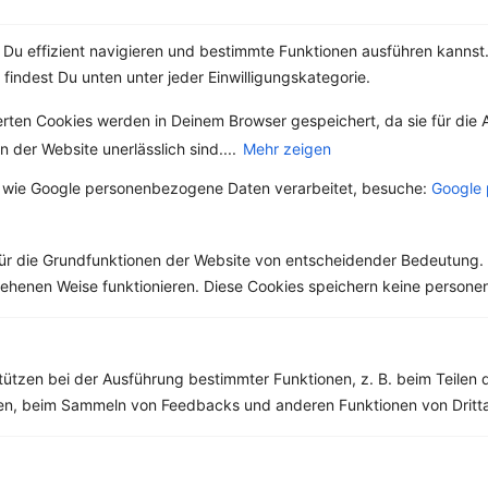
Du effizient navigieren und bestimmte Funktionen ausführen kannst. 
 findest Du unten unter jeder Einwilligungskategorie.
Weitere Vegetarische Rezepte
erten Cookies werden in Deinem Browser gespeichert, da sie für die 
 der Website unerlässlich sind....
Mehr zeigen
Apfel-Kokos-Shake
 wie Google personenbezogene Daten verarbeitet, besuche:
Google 
‹
Kalorien:
672 kcal
›
Fett:
35 g
Eiweiß:
24 g
ür die Grundfunktionen der Website von entscheidender Bedeutung. 
Kohlehydrate:
58 g
esehenen Weise funktionieren. Diese Cookies speichern keine perso
tützen bei der Ausführung bestimmter Funktionen, z. B. beim Teilen 
Rezepte mit 400 bis 500 kcal
men, beim Sammeln von Feedbacks und anderen Funktionen von Dritta
Rezepte