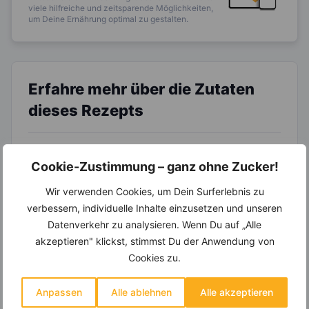
viele hilfreiche und zeitsparende Möglichkeiten,
um Deine Ernährung optimal zu gestalten.
Erfahre mehr über die Zutaten
dieses Rezepts
Cookie-Zustimmung – ganz ohne Zucker!
Wir verwenden Cookies, um Dein Surferlebnis zu
verbessern, individuelle Inhalte einzusetzen und unseren
Datenverkehr zu analysieren. Wenn Du auf „Alle
akzeptieren" klickst, stimmst Du der Anwendung von
LEBENSMITTEL
LEBENSMITTEL
Cookies zu.
Bremsen
Eier – Ist das
Champignons
enthaltene
den
Cholesterin
Anpassen
Alle ablehnen
Alle akzeptieren
Der wohl bekannteste
Eier sind eine beliebte
Alterungsprozes
gesundheitsschä