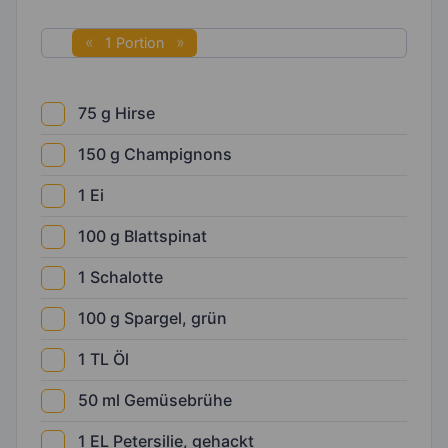
1 Portion
75
g
Hirse
150
g
Champignons
1
Ei
100
g
Blattspinat
1
Schalotte
100
g
Spargel, grün
1
TL
Öl
50
ml
Gemüsebrühe
1
EL
Petersilie, gehackt