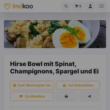
invi
koo
0
Hirse Bowl mit Spinat,
Champignons, Spargel und Ei
Zum Wochenplan hinzufügen
Zur Einkaufsliste
Zur Merkliste