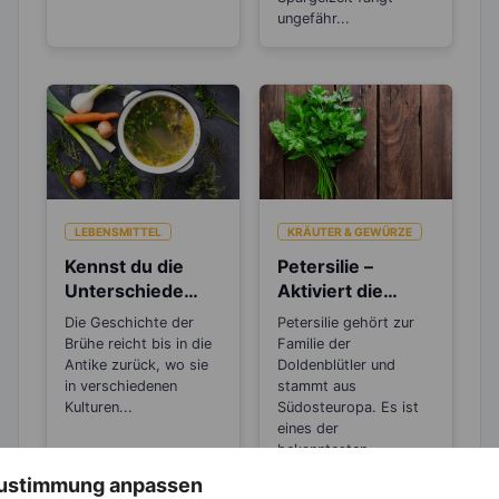
ungefähr...
LEBENSMITTEL
KRÄUTER & GEWÜRZE
Kennst du die
Petersilie –
Unterschiede
Aktiviert die
zwischen Brühe,
Entgiftungsarbeit
Die Geschichte der
Petersilie gehört zur
Fond und
von Niere und
Brühe reicht bis in die
Familie der
Bouillon?
Blase
Antike zurück, wo sie
Doldenblütler und
in verschiedenen
stammt aus
Kulturen...
Südosteuropa. Es ist
eines der
bekanntesten...
 Zustimmung anpassen