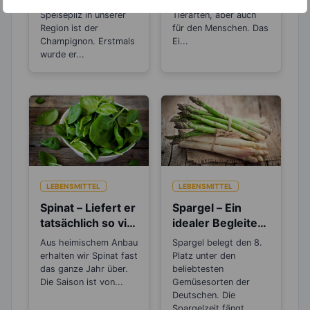
und beliebteste
Nahrung für zahlreiche
s aus?
dlich?
Speisepilz in unserer
Tierarten, aber auch
Region ist der
für den Menschen. Das
Champignon. Erstmals
Ei...
wurde er...
LEBENSMITTEL
LEBENSMITTEL
Spinat – Liefert er
Spargel – Ein
tatsächlich so viel
idealer Begleiter
Eisen?
beim Abnehmen
Aus heimischem Anbau
Spargel belegt den 8.
und Detoxen
erhalten wir Spinat fast
Platz unter den
das ganze Jahr über.
beliebtesten
Die Saison ist von...
Gemüsesorten der
Deutschen. Die
Spargelzeit fängt