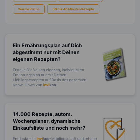
Warme Küche
30 bis 40 Minuten Rezepte
Ein Ernährungsplan auf Dich
abgestimmt
nur mit Deinen
eigenen Rezepten?
Erstelle Dir Deinen eigenen, individuellen
Ernährungsplan nur mit Deinen
Lieblingsrezepten auf Basis des gesamten
Know-Hows von
invi
koo
.
14.000 Rezepte, autom.
Wochenplaner,
dynamische
Einkaufsliste und noch mehr?
Entdecke die
invi
koo
-Mitgliedschaft und erhalte