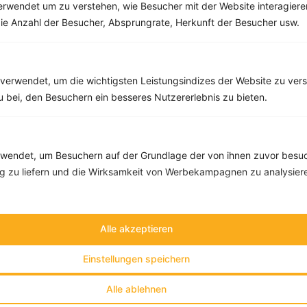
rwendet um zu verstehen, wie Besucher mit der Website interagiere
Überbackener Polenta-Auflauf mit Tomaten, Zucchini und Feta
ie Anzahl der Besucher, Absprungrate, Herkunft der Besucher usw.
‹
Kalorien:
480 kcal
›
Fett:
17 g
Eiweiß:
27 g
Kohlehydrate:
49 g
verwendet, um die wichtigsten Leistungsindizes der Website zu ver
zu bei, den Besuchern ein besseres Nutzererlebnis zu bieten.
endet, um Besuchern auf der Grundlage der von ihnen zuvor besuc
 zu liefern und die Wirksamkeit von Werbekampagnen zu analysier
Alle akzeptieren
Einstellungen speichern
Alle ablehnen