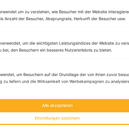
Rezepte
rwendet um zu verstehen, wie Besucher mit der Website interagiere
ie Anzahl der Besucher, Absprungrate, Herkunft der Besucher usw.
Hackfleischpfanne mit Gemüse
‹
Kalorien:
470 kcal
›
Fett:
19 g
verwendet, um die wichtigsten Leistungsindizes der Website zu ver
Eiweiß:
43 g
Kohlehydrate:
23 g
zu bei, den Besuchern ein besseres Nutzererlebnis zu bieten.
endet, um Besuchern auf der Grundlage der von ihnen zuvor besuc
 zu liefern und die Wirksamkeit von Werbekampagnen zu analysier
Alle akzeptieren
Einstellungen speichern