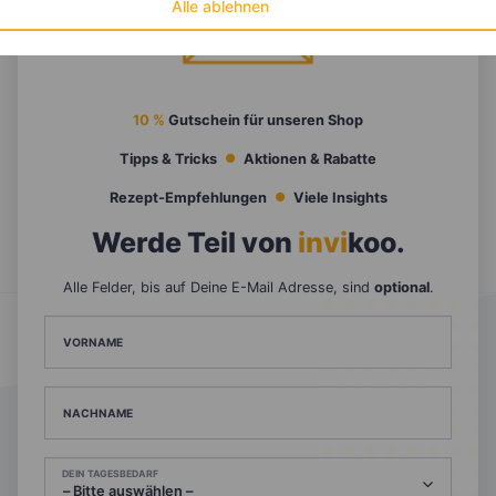
Alle ablehnen
10 %
Gutschein für unseren Shop
Tipps & Tricks
Aktionen & Rabatte
Rezept-Empfehlungen
Viele Insights
Werde Teil von
invi
koo
.
Alle Felder, bis auf Deine E-Mail Adresse, sind
optional
.
VORNAME
NACHNAME
DEIN TAGESBEDARF