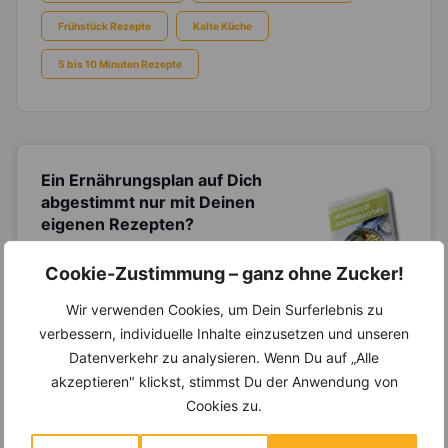
Frühstück Rezepte
Kalte Küche
5 bis 10 Minuten Rezepte
Ein Ernährungsplan auf Dich
abgestimmt
nur mit Deinen
eigenen Rezepten?
Erstelle Dir Deinen eigenen, individuellen
Cookie-Zustimmung – ganz ohne Zucker!
Ernährungsplan nur mit Deinen
Lieblingsrezepten auf Basis des gesamten
Know-Hows von
invi
koo
.
Wir verwenden Cookies, um Dein Surferlebnis zu
verbessern, individuelle Inhalte einzusetzen und unseren
Datenverkehr zu analysieren. Wenn Du auf „Alle
akzeptieren" klickst, stimmst Du der Anwendung von
14.000 Rezepte, autom.
Cookies zu.
Wochenplaner,
dynamische
Einkaufsliste und noch mehr?