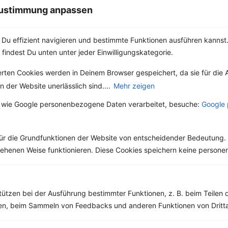
Baum in mehreren
 Zustimmung anpassen
Teilen der...
Du effizient navigieren und bestimmte Funktionen ausführen kannst. 
 findest Du unten unter jeder Einwilligungskategorie.
erten Cookies werden in Deinem Browser gespeichert, da sie für die 
Weitere Vegetarische Rezepte
 der Website unerlässlich sind....
Mehr zeigen
 wie Google personenbezogene Daten verarbeitet, besuche:
Google 
Süßkartoffel mit Avocado und Feta
‹
Kalorien:
496 kcal
›
ür die Grundfunktionen der Website von entscheidender Bedeutung. 
Fett:
17 g
esehenen Weise funktionieren. Diese Cookies speichern keine perso
Eiweiß:
14 g
Kohlehydrate:
63 g
tützen bei der Ausführung bestimmter Funktionen, z. B. beim Teilen 
men, beim Sammeln von Feedbacks und anderen Funktionen von Dritta
Rezepte mit 400 bis 500 kcal