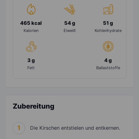
465 kcal
54 g
51 g
Kalorien
Eiweiß
Kohlenhydrate
3 g
4 g
Fett
Ballaststoffe
Zubereitung
1
Die Kirschen entstielen und entkernen.