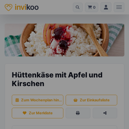
invi
koo
0
Hüttenkäse mit Apfel und
Kirschen
Zum Wochenplan hinzufügen
Zur Einkaufsliste
Zur Merkliste