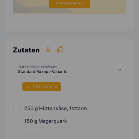
Kostenlos testen
Zutaten
REZEPT-VARIANTE WÄHLEN
1 Portion
250
g
Hüttenkäse, fettarm
150
g
Magerquark
1
Apfel