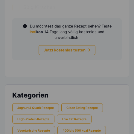
50
g
Kirschen
Du möchtest das ganze Rezept sehen? Teste
invi
koo
14 Tage lang völlig kostenlos und
unverbindlich.
Jetzt kostenlos testen
Kategorien
Joghurt & Quark Rezepte
Clean Eating Rezepte
High-Protein Rezepte
Low Fat Rezepte
Vegetarische Rezepte
400 bis 500 kcal Rezepte