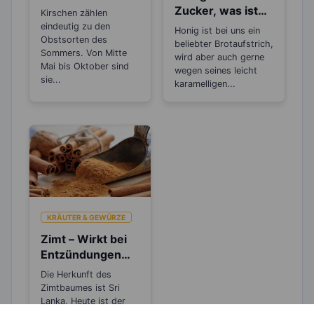
und
Zucker, was ist
Kirschen zählen
krebshemmend
gesünder?
eindeutig zu den
Honig ist bei uns ein
dank
Obstsorten des
beliebter Brotaufstrich,
Anthocyanen
Sommers. Von Mitte
wird aber auch gerne
Mai bis Oktober sind
wegen seines leicht
sie...
karamelligen...
KRÄUTER & GEWÜRZE
Zimt – Wirkt bei
Entzündungen
und Rheuma
Die Herkunft des
Zimtbaumes ist Sri
Lanka. Heute ist der