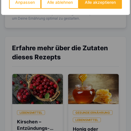
Anpassen
Alle ablehnen
Alle akzeptieren
Entdecke die
invi
koo
-Mitgliedschaft und erhalte
viele hilfreiche und zeitsparende Möglichkeiten,
um Deine Ernährung optimal zu gestalten.
Erfahre mehr über die Zutaten
dieses Rezepts
LEBENSMITTEL
GESUNDE ERNÄHRUNG
LEBENSMITTEL
Kirschen –
Entzündungs-
Honig oder