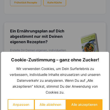
Frühstück Rezepte
Kalte Küche
Ein Ernährungsplan auf Dich
abgestimmt
nur mit Deinen
eigenen Rezepten?
Erstelle Dir Deinen eigenen, individuellen
Ernährungsplan nur mit Deinen
Lieblingsrezepten auf Basis des gesamten
Cookie-Zustimmung – ganz ohne Zucker!
Know-Hows von
invi
koo
.
Wir verwenden Cookies, um Dein Surferlebnis zu
verbessern, individuelle Inhalte einzusetzen und unseren
Datenverkehr zu analysieren. Wenn Du auf „Alle
14.000 Rezepte, autom.
akzeptieren" klickst, stimmst Du der Anwendung von
Wochenplaner,
dynamische
Cookies zu.
Einkaufsliste und noch mehr?
Entdecke die
invi
koo
-Mitgliedschaft und erhalte
Anpassen
Alle ablehnen
Alle akzeptieren
viele hilfreiche und zeitsparende Möglichkeiten,