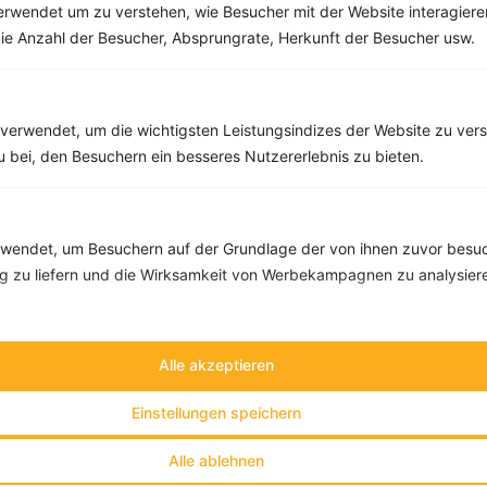
rwendet um zu verstehen, wie Besucher mit der Website interagiere
Obstsalat mit Granatapfel, Birne, Kiwi und Erdbeeren
ie Anzahl der Besucher, Absprungrate, Herkunft der Besucher usw.
‹
Kalorien:
291 kcal
›
Fett:
1 g
Eiweiß:
3 g
Kohlehydrate:
59 g
verwendet, um die wichtigsten Leistungsindizes der Website zu ver
zu bei, den Besuchern ein besseres Nutzererlebnis zu bieten.
endet, um Besuchern auf der Grundlage der von ihnen zuvor besuc
 zu liefern und die Wirksamkeit von Werbekampagnen zu analysier
Alle akzeptieren
Einstellungen speichern
Alle ablehnen