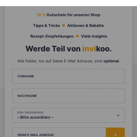
10 %
Gutschein für unseren Shop
Tipps & Tricks
Aktionen & Rabatte
Rezept-Empfehlungen
Viele Insights
Werde Teil von
invi
koo
.
Alle Felder, bis auf Deine E-Mail Adresse, sind
optional
.
VORNAME
NACHNAME
DEIN TAGESBEDARF
DEINE E-MAIL ADRESSE