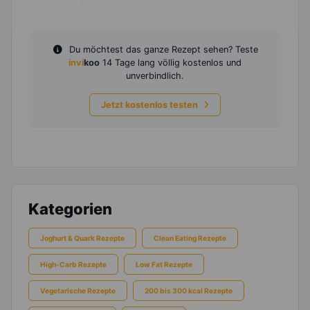
50
g
Magerquark
Du möchtest das ganze Rezept sehen? Teste
invi
koo
14 Tage lang völlig kostenlos und
unverbindlich.
Jetzt kostenlos testen
Kategorien
Joghurt & Quark Rezepte
Clean Eating Rezepte
High-Carb Rezepte
Low Fat Rezepte
Vegetarische Rezepte
200 bis 300 kcal Rezepte