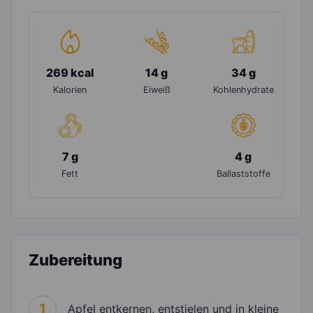
269 kcal
14 g
34 g
Kalorien
Eiweiß
Kohlenhydrate
7 g
4 g
Fett
Ballaststoffe
Zubereitung
1
Apfel entkernen, entstielen und in kleine