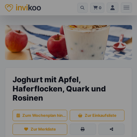
invi
koo
0
Joghurt mit Apfel,
Haferflocken, Quark und
Rosinen
Zum Wochenplan hinzufügen
Zur Einkaufsliste
Zur Merkliste