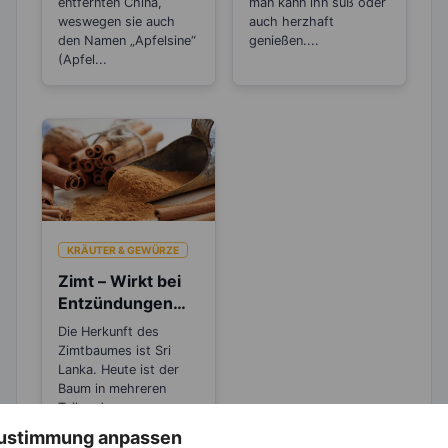
entfernten China,
man kann ihn süß oder
weswegen sie auch
auch herzhaft
den Namen „Apfelsine“
genießen....
(Apfel...
KRÄUTER & GEWÜRZE
Zimt – Wirkt bei
Entzündungen
und Rheuma
Die Herkunft des
Zimtbaumes ist Sri
Lanka. Heute ist der
Baum in mehreren
Teilen der...
 Zustimmung anpassen