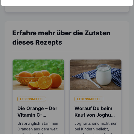
um Deine Ernährung optimal zu gestalten.
Erfahre mehr über die Zutaten
dieses Rezepts
LEBENSMITTEL
LEBENSMITTEL
Die Orange – Der
Worauf Du beim
Vitamin C-
Kauf von Joghurt
Booster für die
achten solltest
Ursprünglich stammen
Joghurts sind nicht nur
kalte Jahreszeit
Orangen aus dem weit
bei Kindern beliebt,