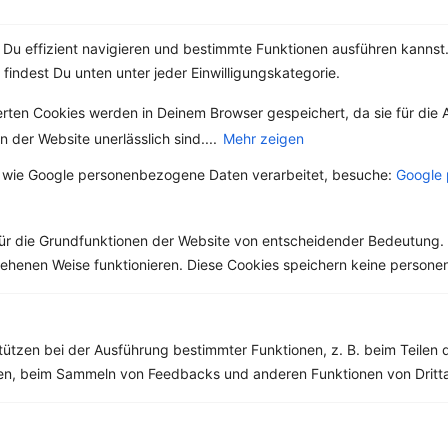
Du effizient navigieren und bestimmte Funktionen ausführen kannst. 
 findest Du unten unter jeder Einwilligungskategorie.
Weitere Vegetarische Rezepte
erten Cookies werden in Deinem Browser gespeichert, da sie für die 
 der Website unerlässlich sind....
Mehr zeigen
Apfel-Pancakes mit Zimt
 wie Google personenbezogene Daten verarbeitet, besuche:
Google 
‹
Kalorien:
482 kcal
›
Fett:
12 g
Eiweiß:
8 g
ür die Grundfunktionen der Website von entscheidender Bedeutung. 
Kohlehydrate:
78 g
esehenen Weise funktionieren. Diese Cookies speichern keine perso
tützen bei der Ausführung bestimmter Funktionen, z. B. beim Teilen 
Rezepte mit 200 bis 300 kcal
men, beim Sammeln von Feedbacks und anderen Funktionen von Dritta
Rezepte