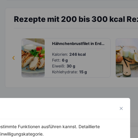
Rezepte mit 200 bis 300 kcal R
Hähnchenbrustfilet in Erdnusspanade mit Tomatensalat
‹
Kalorien:
246 kcal
Fett:
6 g
Eiweiß:
30 g
Kohlehydrate:
15 g
stimmte Funktionen ausführen kannst. Detaillierte
inwilligungskategorie.