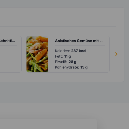
Erbsensuppe mit Schnittlauch
Asiatisches Gemüse mit Garnelen und Kokosmilch
Kalorien:
287 kcal
›
Fett:
11 g
Eiweiß:
26 g
Kohlehydrate:
15 g