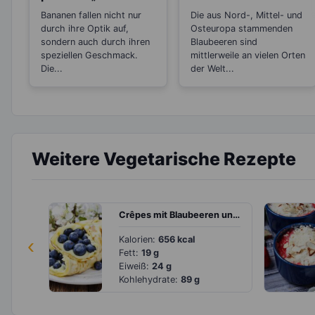
Stress“-Snack
die Haut und gut
Bananen fallen nicht nur
Die aus Nord-, Mittel- und
beim Abnehmen
durch ihre Optik auf,
Osteuropa stammenden
sondern auch durch ihren
Blaubeeren sind
speziellen Geschmack.
mittlerweile an vielen Orten
Die...
der Welt...
Weitere Vegetarische Rezepte
Crêpes mit Blaubeeren und Joghurtcreme
‹
Kalorien:
656 kcal
Fett:
19 g
Eiweiß:
24 g
Kohlehydrate:
89 g