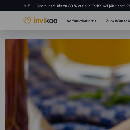
🎉🎉 Spare jetzt
bis zu 33 %
auf alle Tarife bei jährlicher 
invi
koo
So funktioniert's
Zum Wunsch