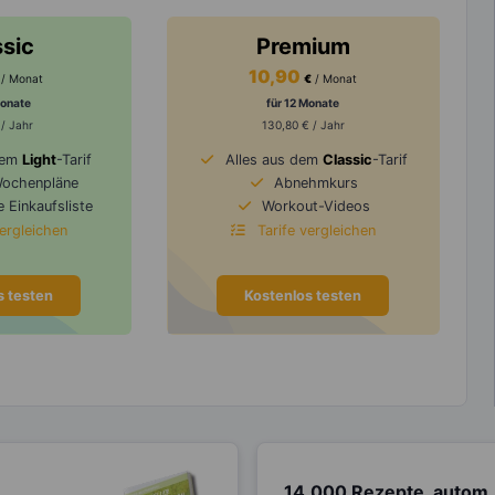
ssic
Premium
10,90
/ Monat
€
/ Monat
Monate
für 12 Monate
 / Jahr
130,80 € / Jahr
dem
Light
-Tarif
Alles aus dem
Classic
-Tarif
Wochenpläne
Abnehmkurs
 Einkaufsliste
Workout-Videos
vergleichen
Tarife vergleichen
s testen
Kostenlos testen
14.000 Rezepte, autom.