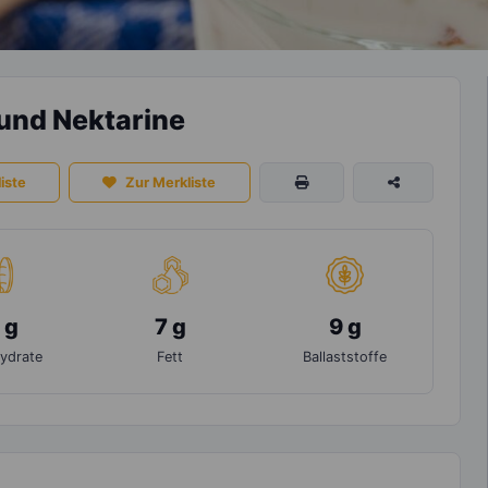
und Nektarine
iste
Zur Merkliste
 g
7 g
9 g
ydrate
Fett
Ballaststoffe