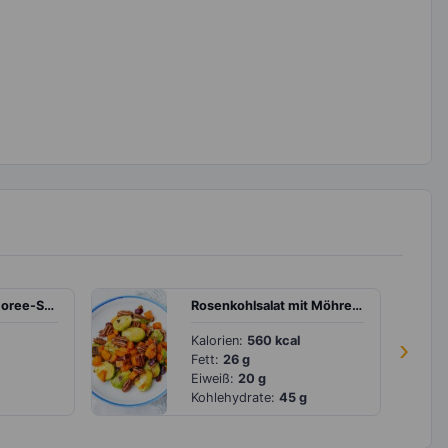
Überbackene Chicoree-Schiffchen
Rosenkohlsalat mit Möhren und Nüssen
Kalorien:
560 kcal
›
Fett:
26 g
Eiweiß:
20 g
Kohlehydrate:
45 g