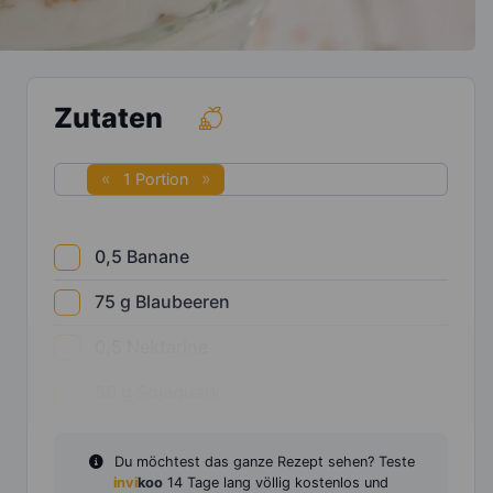
Zutaten
1 Portion
0,5
Banane
75
g
Blaubeeren
0,5
Nektarine
50
g
Sojaquark
Du möchtest das ganze Rezept sehen? Teste
invi
koo
14 Tage lang völlig kostenlos und