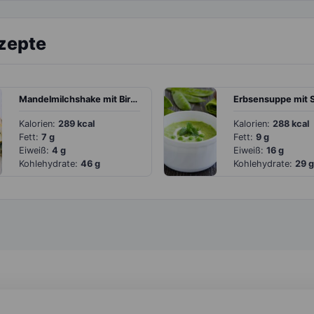
ezepte
Mandelmilchshake mit Birne, Banane und Datteln
Kalorien:
289 kcal
Kalorien:
288 kcal
Fett:
7 g
Fett:
9 g
Eiweiß:
4 g
Eiweiß:
16 g
Kohlehydrate:
46 g
Kohlehydrate:
29 g