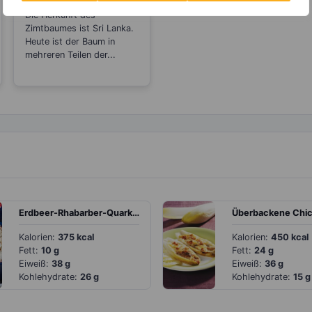
Rheuma
Die Herkunft des
Zimtbaumes ist Sri Lanka.
Heute ist der Baum in
mehreren Teilen der...
Erdbeer-Rhabarber-Quark mit Mandelstreuseln
Kalorien:
375 kcal
Kalorien:
450 kcal
Fett:
10 g
Fett:
24 g
Eiweiß:
38 g
Eiweiß:
36 g
Kohlehydrate:
26 g
Kohlehydrate:
15 g