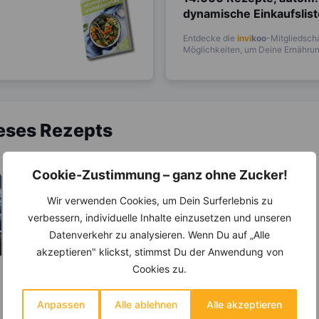
dynamische Einkaufslis
Entdecke die
invi
koo
-Mitgliedscha
Möglichkeiten, um Deine Ernährung
ieses Rezepts
Cookie-Zustimmung – ganz ohne Zucker!
Wir verwenden Cookies, um Dein Surferlebnis zu
verbessern, individuelle Inhalte einzusetzen und unseren
Datenverkehr zu analysieren. Wenn Du auf „Alle
akzeptieren" klickst, stimmst Du der Anwendung von
Cookies zu.
KRÄUTER & GEWÜRZE
Zimt – Wirkt bei
Anpassen
Alle ablehnen
Alle akzeptieren
Entzündungen und