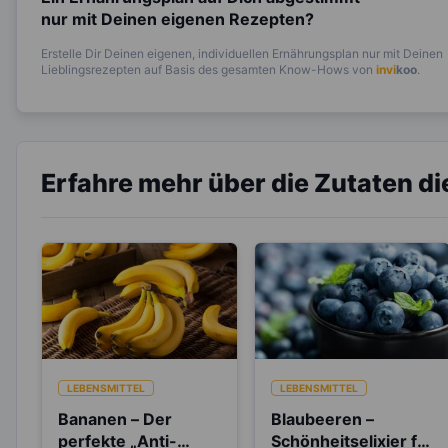
nur mit Deinen eigenen Rezepten?
Erstelle Dir Deinen eigenen, individuellen Ernährungsplan nur mit Deinen
Lieblingsrezepten auf Basis des gesamten Know-Hows von
invi
koo
.
Erfahre mehr über die Zutaten d
LEBENSMITTEL
LEBENSMITTEL
Bananen – Der
Blaubeeren –
perfekte „Anti-
Schönheitselixier für