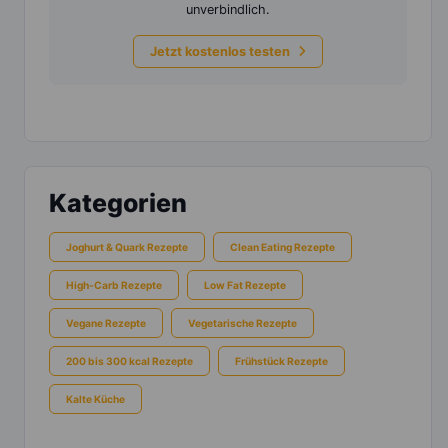
unverbindlich.
Jetzt kostenlos testen
Kategorien
Joghurt & Quark Rezepte
Clean Eating Rezepte
High-Carb Rezepte
Low Fat Rezepte
Vegane Rezepte
Vegetarische Rezepte
200 bis 300 kcal Rezepte
Frühstück Rezepte
Kalte Küche