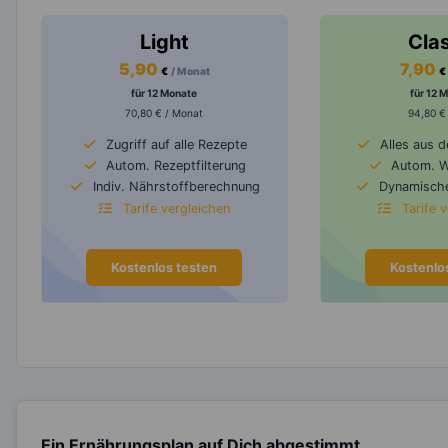
Light
Cla
5,90
7,90
€
/ Monat
€
für 12 Monate
für 12 
70,80 € / Monat
94,80 €
Zugriff auf alle Rezepte
Alles aus 
Autom. Rezeptfilterung
Autom. 
Indiv. Nährstoffberechnung
Dynamische
Tarife vergleichen
Tarife 
Kostenlos testen
Kostenlo
Ein Ernährungsplan auf Dich abgestimmt