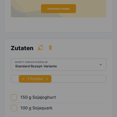
Kostenlos testen
Zutaten
REZEPT-VARIANTE WÄHLEN
1 Portion
150
g
Sojajoghurt
100
g
Sojaquark