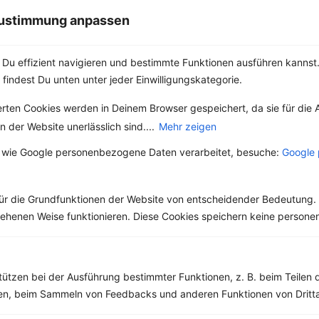
Baum in mehreren
 Zustimmung anpassen
Teilen der...
Du effizient navigieren und bestimmte Funktionen ausführen kannst. 
 findest Du unten unter jeder Einwilligungskategorie.
erten Cookies werden in Deinem Browser gespeichert, da sie für die 
Weitere Vegetarische Rezepte
 der Website unerlässlich sind....
Mehr zeigen
 wie Google personenbezogene Daten verarbeitet, besuche:
Google 
Couscous mit getrockneten Cranberries und Petersilie
‹
Kalorien:
362 kcal
›
ür die Grundfunktionen der Website von entscheidender Bedeutung. 
Fett:
6 g
esehenen Weise funktionieren. Diese Cookies speichern keine perso
Eiweiß:
7 g
Kohlehydrate:
65 g
tützen bei der Ausführung bestimmter Funktionen, z. B. beim Teilen 
men, beim Sammeln von Feedbacks und anderen Funktionen von Dritta
Rezepte mit 400 bis 500 kcal