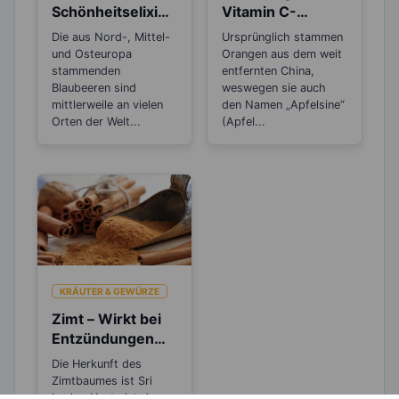
Schönheitselixier
Vitamin C-
für die Haut und
Booster für die
Die aus Nord-, Mittel-
Ursprünglich stammen
gut beim
kalte Jahreszeit
und Osteuropa
Orangen aus dem weit
Abnehmen
stammenden
entfernten China,
Blaubeeren sind
weswegen sie auch
mittlerweile an vielen
den Namen „Apfelsine“
Orten der Welt...
(Apfel...
KRÄUTER & GEWÜRZE
Zimt – Wirkt bei
Entzündungen
und Rheuma
Die Herkunft des
Zimtbaumes ist Sri
Lanka. Heute ist der