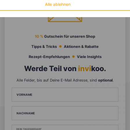
Alle ablehnen
10 %
Gutschein für unseren Shop
Tipps & Tricks
Aktionen & Rabatte
Rezept-Empfehlungen
Viele Insights
Werde Teil von
invi
koo
.
Alle Felder, bis auf Deine E-Mail Adresse, sind
optional
.
VORNAME
NACHNAME
DEIN TAGESBEDARF