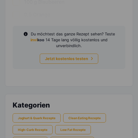
100
g
Blaubeeren
0,5
Orange
Du möchtest das ganze Rezept sehen? Teste
invi
koo
14 Tage lang völlig kostenlos und
unverbindlich.
Jetzt kostenlos testen
Kategorien
Joghurt & Quark Rezepte
Clean Eating Rezepte
High-Carb Rezepte
Low Fat Rezepte