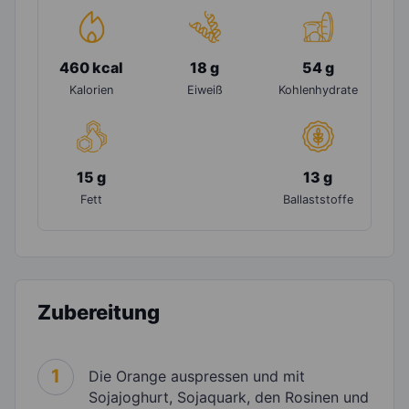
460 kcal
18 g
54 g
Kalorien
Eiweiß
Kohlenhydrate
15 g
13 g
Fett
Ballaststoffe
Zubereitung
1
Die Orange auspressen und mit
Sojajoghurt, Sojaquark, den Rosinen und