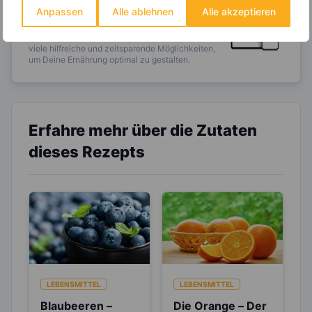
Anpassen
Alle ablehnen
Alle akzeptieren
Einkaufsliste und noch mehr?
Entdecke die
invi
koo
-Mitgliedschaft und erhalte
viele hilfreiche und zeitsparende Möglichkeiten,
um Deine Ernährung optimal zu gestalten.
Erfahre mehr über die Zutaten
dieses Rezepts
LEBENSMITTEL
LEBENSMITTEL
Blaubeeren –
Die Orange – Der