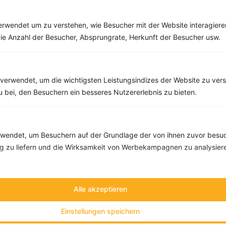
Rezepte
rwendet um zu verstehen, wie Besucher mit der Website interagiere
ie Anzahl der Besucher, Absprungrate, Herkunft der Besucher usw.
Mehrkornbrötchen mit Quark, Radieschen und Gurke
‹
Kalorien:
444 kcal
›
Fett:
9 g
verwendet, um die wichtigsten Leistungsindizes der Website zu ver
Eiweiß:
20 g
zu bei, den Besuchern ein besseres Nutzererlebnis zu bieten.
Kohlehydrate:
61 g
endet, um Besuchern auf der Grundlage der von ihnen zuvor besuc
 zu liefern und die Wirksamkeit von Werbekampagnen zu analysier
Alle akzeptieren
Einstellungen speichern