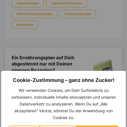
Vegane Rezepte
Vegetarische Rezepte
400 bis 500 kcal Rezepte
Frühstück Rezepte
Kalte Küche
Ein Ernährungsplan auf Dich
abgestimmt
nur mit Deinen
eigenen Rezepten?
Cookie-Zustimmung – ganz ohne Zucker!
Erstelle Dir Deinen eigenen, individuellen
Ernährungsplan nur mit Deinen
Lieblingsrezepten auf Basis des gesamten
Wir verwenden Cookies, um Dein Surferlebnis zu
Know-Hows von
invi
koo
.
verbessern, individuelle Inhalte einzusetzen und unseren
Datenverkehr zu analysieren. Wenn Du auf „Alle
akzeptieren" klickst, stimmst Du der Anwendung von
Cookies zu.
14.000 Rezepte, autom.
Wochenplaner,
dynamische