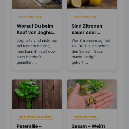
LEBENSMITTEL
LEBENSMITTEL
Worauf Du beim
Sind Zitronen
Kauf von Joghurt
sauer oder
achten solltest
basisch?
Joghurts sind nicht nur
Wer Zitronen mag, hat
bei Kindern beliebt,
zu 100 % auch schon
man kann ihn süß oder
den Spruch „Sauer
auch herzhaft
macht lustig!“
genießen....
gehört....
KRÄUTER & GEWÜRZE
LEBENSMITTEL
Petersilie –
Sesam – Weißt