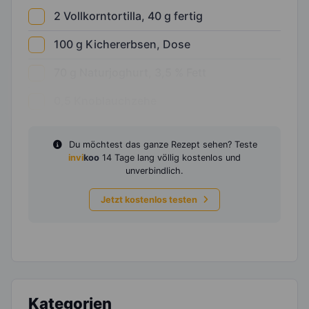
2
Vollkorntortilla, 40 g fertig
100
g
Kichererbsen, Dose
70
g
Naturjoghurt, 3,5 % Fett
0,5
Knoblauchzehe
Du möchtest das ganze Rezept sehen? Teste
invi
koo
14 Tage lang völlig kostenlos und
unverbindlich.
Jetzt kostenlos testen
Kategorien