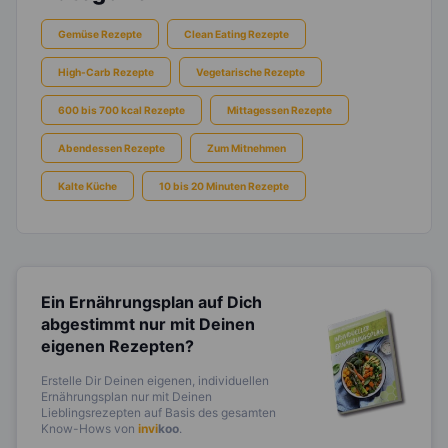
Gemüse Rezepte
Clean Eating Rezepte
High-Carb Rezepte
Vegetarische Rezepte
600 bis 700 kcal Rezepte
Mittagessen Rezepte
Abendessen Rezepte
Zum Mitnehmen
Kalte Küche
10 bis 20 Minuten Rezepte
Ein Ernährungsplan auf Dich
abgestimmt
nur mit Deinen
eigenen Rezepten?
Erstelle Dir Deinen eigenen, individuellen
Ernährungsplan nur mit Deinen
Lieblingsrezepten auf Basis des gesamten
Know-Hows von
invi
koo
.