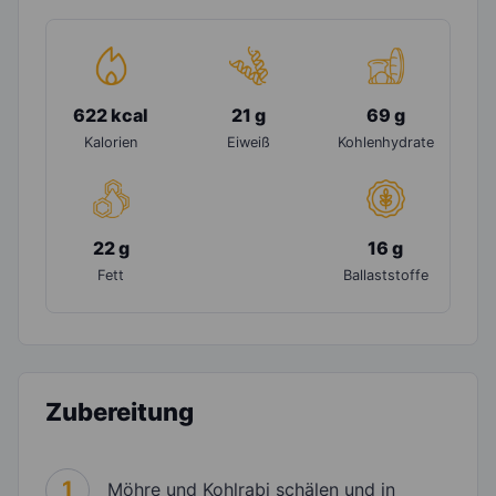
622 kcal
21 g
69 g
Kalorien
Eiweiß
Kohlenhydrate
22 g
16 g
Fett
Ballaststoffe
Zubereitung
1
Möhre und Kohlrabi schälen und in