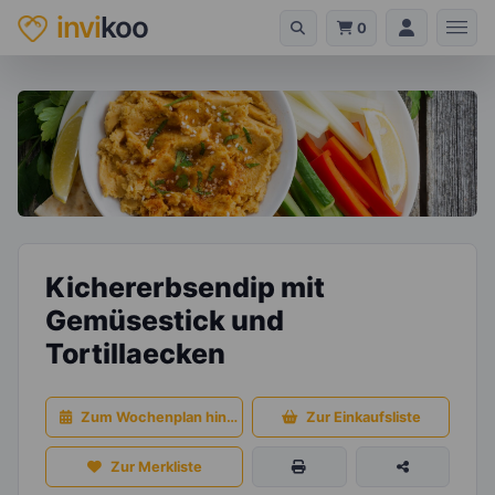
invi
koo
0
Kichererbsendip mit
Gemüsestick und
Tortillaecken
Zum Wochenplan hinzufügen
Zur Einkaufsliste
Zur Merkliste