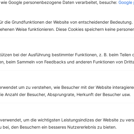
 wie Google personenbezogene Daten verarbeitet, besuche:
Google 
beliebtesten
Gemüsesorten der
Gemüsesorten. Das
Deutschen stehen
besondere an ihnen ist,
nach Tomaten und
ür die Grundfunktionen der Website von entscheidender Bedeutung. 
dass...
Möhren die...
esehenen Weise funktionieren. Diese Cookies speichern keine perso
tützen bei der Ausführung bestimmter Funktionen, z. B. beim Teilen 
Weitere Vegetarische Rezepte
men, beim Sammeln von Feedbacks und anderen Funktionen von Dritta
Buchweizenpfanne mit Spinat und Champignons
rwendet um zu verstehen, wie Besucher mit der Website interagiere
‹
Kalorien:
457 kcal
›
ie Anzahl der Besucher, Absprungrate, Herkunft der Besucher usw.
Fett:
13 g
Eiweiß:
19 g
Kohlehydrate:
60 g
verwendet, um die wichtigsten Leistungsindizes der Website zu ver
zu bei, den Besuchern ein besseres Nutzererlebnis zu bieten.