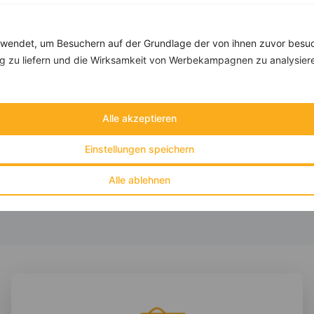
Rezepte mit 600 bis 700 kcal
Rezepte
endet, um Besuchern auf der Grundlage der von ihnen zuvor besuc
 zu liefern und die Wirksamkeit von Werbekampagnen zu analysier
Quinoa-Salat mit Speck-Pfifferlingen und Hühnchen
Alle akzeptieren
‹
Kalorien:
628 kcal
›
Fett:
17 g
Eiweiß:
67 g
Einstellungen speichern
Kohlehydrate:
42 g
Alle ablehnen