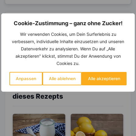
14.000 Rezepte, autom.
Cookie-Zustimmung – ganz ohne Zucker!
Wochenplaner,
dynamische
Wir verwenden Cookies, um Dein Surferlebnis zu
Einkaufsliste und noch mehr?
verbessern, individuelle Inhalte einzusetzen und unseren
Entdecke die
invi
koo
-Mitgliedschaft und erhalte
Datenverkehr zu analysieren. Wenn Du auf „Alle
viele hilfreiche und zeitsparende Möglichkeiten,
akzeptieren" klickst, stimmst Du der Anwendung von
um Deine Ernährung optimal zu gestalten.
Cookies zu.
Anpassen
Alle ablehnen
Alle akzeptieren
Erfahre mehr über die Zutaten
dieses Rezepts