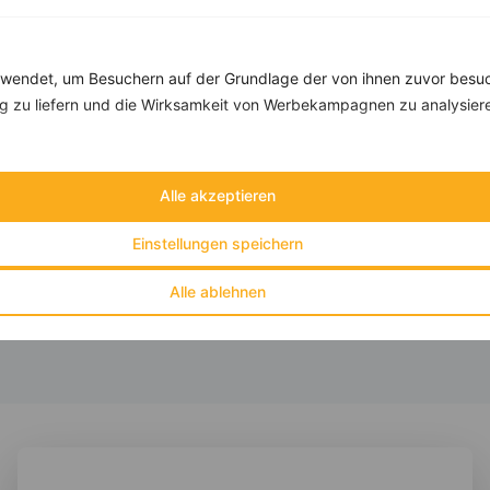
Rezepte mit 300 bis 400 kcal
endet, um Besuchern auf der Grundlage der von ihnen zuvor besuc
Rezepte
 zu liefern und die Wirksamkeit von Werbekampagnen zu analysier
Blumenkohl-Reis-Bowl
Alle akzeptieren
‹
Kalorien:
371 kcal
›
Fett:
16 g
Einstellungen speichern
Eiweiß:
16 g
Kohlehydrate:
30 g
Alle ablehnen