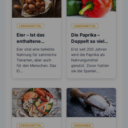
LEBENSMITTEL
LEBENSMITTEL
Eier – Ist das
Die Paprika –
enthaltene
Doppelt so viel
Cholesterin
Vitamin C, wie die
Eier sind eine beliebte
Erst seit 200 Jahren
gesundheitsschä
Zitrone
Nahrung für zahlreiche
wird die Paprika als
dlich?
Tierarten, aber auch
Nahrungsmittel
für den Menschen. Das
genutzt. Zuvor hatten
Ei...
sie die Spanier...
LEBENSMITTEL
ABNEHMEN