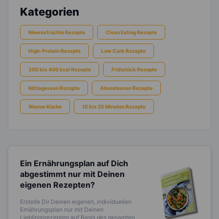
Kategorien
Meeresfrüchte Rezepte
Clean Eating Rezepte
High-Protein Rezepte
Low Carb Rezepte
300 bis 400 kcal Rezepte
Frühstück Rezepte
Mittagessen Rezepte
Abendessen Rezepte
Warme Küche
10 bis 20 Minuten Rezepte
Ein Ernährungsplan auf Dich
abgestimmt
nur mit Deinen
eigenen Rezepten?
Erstelle Dir Deinen eigenen, individuellen
Ernährungsplan nur mit Deinen
Lieblingsrezepten auf Basis des gesamten