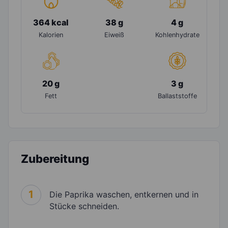
364 kcal
38 g
4 g
Kalorien
Eiweiß
Kohlenhydrate
20 g
3 g
Fett
Ballaststoffe
Zubereitung
1
Die Paprika waschen, entkernen und in
Stücke schneiden.