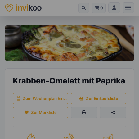
invi
koo
0
Krabben-Omelett mit Paprika
Zum Wochenplan hinzufügen
Zur Einkaufsliste
Zur Merkliste