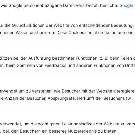
Sorten
Einschlafhilfe
 wie Google personenbezogene Daten verarbeitet, besuche:
Google 
Pfeffers ist die
gehört zur Familie der
Malabarküste in Indien.
Muskatnussgewächse.
Dort ist auch das
In der Medizin und
Klima...
Naturheilkunde wird er
ür die Grundfunktionen der Website von entscheidender Bedeutung. 
als...
esehenen Weise funktionieren. Diese Cookies speichern keine perso
tützen bei der Ausführung bestimmter Funktionen, z. B. beim Teilen 
men, beim Sammeln von Feedbacks und anderen Funktionen von Dritta
Weitere Low Carb Rezepte
Auflauf mit Hähnchen, Zucchini und Tomaten
rwendet um zu verstehen, wie Besucher mit der Website interagiere
ie Anzahl der Besucher, Absprungrate, Herkunft der Besucher usw.
‹
Kalorien:
648 kcal
›
Fett:
27 g
Eiweiß:
81 g
Kohlehydrate:
13 g
verwendet, um die wichtigsten Leistungsindizes der Website zu ver
zu bei, den Besuchern ein besseres Nutzererlebnis zu bieten.