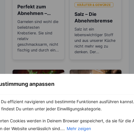
KRÄUTER & GEWÜRZE
Perfekt zum
Abnehmen –
Salz – Die
Garnelen,
Abnehmbremse
Garnelen sind wohl die
Krabben und
beliebtesten
Salz ist ein
Scampis
Krebstiere. Sie sind
lebenswichtiger Stoff
relativ
und aus unserer Küche
geschmacksarm, nicht
nicht mehr weg zu
fischig und durch ein...
denken. Der...
 Zustimmung anpassen
Du effizient navigieren und bestimmte Funktionen ausführen kannst. 
 findest Du unten unter jeder Einwilligungskategorie.
KRÄUTER & GEWÜRZE
KRÄUTER & GEWÜRZE
Pfeffer- Die
Muskatnuss mit
erten Cookies werden in Deinem Browser gespeichert, da sie für die 
Unterschiede
heißer Milch – Die
 der Website unerlässlich sind....
Mehr zeigen
zwischen den
natürliche
Die Heimat des echten
Der Muskatnussbaum