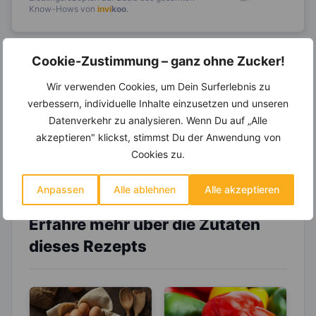
Know-Hows von
invi
koo
.
Cookie-Zustimmung – ganz ohne Zucker!
14.000 Rezepte, autom.
Wir verwenden Cookies, um Dein Surferlebnis zu
Wochenplaner,
dynamische
verbessern, individuelle Inhalte einzusetzen und unseren
Einkaufsliste und noch mehr?
Datenverkehr zu analysieren. Wenn Du auf „Alle
Entdecke die
invi
koo
-Mitgliedschaft und erhalte
akzeptieren" klickst, stimmst Du der Anwendung von
viele hilfreiche und zeitsparende Möglichkeiten,
um Deine Ernährung optimal zu gestalten.
Cookies zu.
Anpassen
Alle ablehnen
Alle akzeptieren
Erfahre mehr über die Zutaten
dieses Rezepts