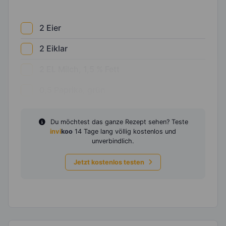
2
Eier
2
Eiklar
2
EL
Milch, 1,5 % Fett
0,5
Paprika, grün
Du möchtest das ganze Rezept sehen? Teste
invi
koo
14 Tage lang völlig kostenlos und
unverbindlich.
Jetzt kostenlos testen