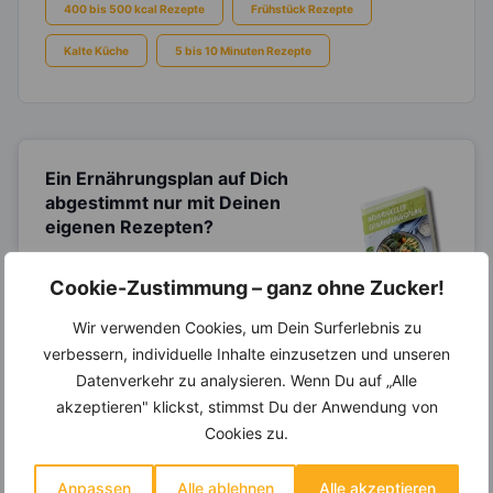
400 bis 500 kcal Rezepte
Frühstück Rezepte
Kalte Küche
5 bis 10 Minuten Rezepte
Ein Ernährungsplan auf Dich
abgestimmt
nur mit Deinen
eigenen Rezepten?
Erstelle Dir Deinen eigenen, individuellen
Ernährungsplan nur mit Deinen
Cookie-Zustimmung – ganz ohne Zucker!
Lieblingsrezepten auf Basis des gesamten
Know-Hows von
invi
koo
.
Wir verwenden Cookies, um Dein Surferlebnis zu
verbessern, individuelle Inhalte einzusetzen und unseren
Datenverkehr zu analysieren. Wenn Du auf „Alle
akzeptieren" klickst, stimmst Du der Anwendung von
14.000 Rezepte, autom.
Cookies zu.
Wochenplaner,
dynamische
Einkaufsliste und noch mehr?
Anpassen
Alle ablehnen
Alle akzeptieren