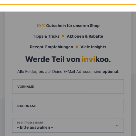
10 %
Gutschein für unseren Shop
Tipps & Tricks
Aktionen & Rabatte
Rezept-Empfehlungen
Viele Insights
Werde Teil von
invi
koo
.
Alle Felder, bis auf Deine E-Mail Adresse, sind
optional
.
VORNAME
NACHNAME
DEIN TAGESBEDARF