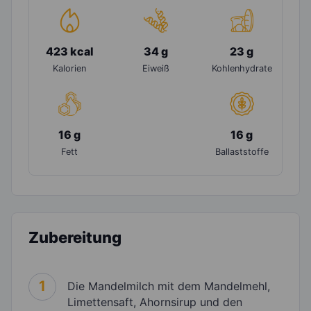
423 kcal
34 g
23 g
Kalorien
Eiweiß
Kohlenhydrate
16 g
16 g
Fett
Ballaststoffe
Zubereitung
1
Die Mandelmilch mit dem Mandelmehl,
Limettensaft, Ahornsirup und den