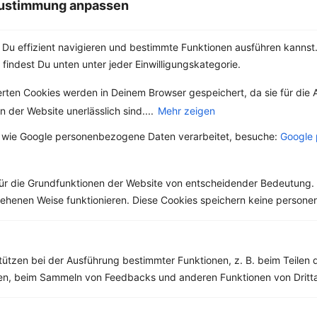
 Zustimmung anpassen
Du effizient navigieren und bestimmte Funktionen ausführen kannst. 
 findest Du unten unter jeder Einwilligungskategorie.
Weitere Vegetarische Rezepte
erten Cookies werden in Deinem Browser gespeichert, da sie für die 
 der Website unerlässlich sind....
Mehr zeigen
 wie Google personenbezogene Daten verarbeitet, besuche:
Google 
Joghurt mit Banane, Beeren und Müsli
‹
Kalorien:
372 kcal
›
Fett:
3 g
ür die Grundfunktionen der Website von entscheidender Bedeutung. 
Eiweiß:
26 g
esehenen Weise funktionieren. Diese Cookies speichern keine perso
Kohlehydrate:
52 g
tützen bei der Ausführung bestimmter Funktionen, z. B. beim Teilen 
men, beim Sammeln von Feedbacks und anderen Funktionen von Dritta
Rezepte mit 400 bis 500 kcal
Rezepte