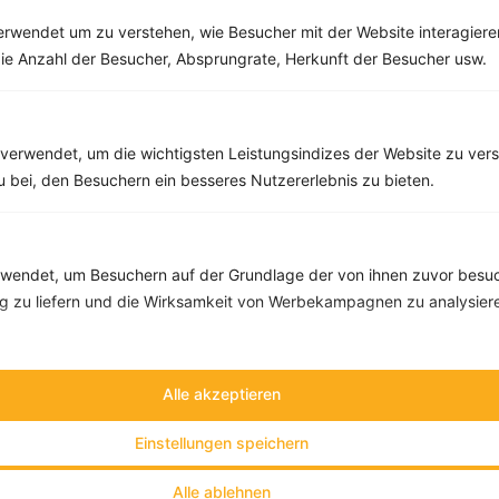
rwendet um zu verstehen, wie Besucher mit der Website interagiere
ie Anzahl der Besucher, Absprungrate, Herkunft der Besucher usw.
Quiche mit Paprika, Tomaten und Champignons
‹
Kalorien:
464 kcal
›
Fett:
14 g
Eiweiß:
31 g
verwendet, um die wichtigsten Leistungsindizes der Website zu ver
Kohlehydrate:
48 g
zu bei, den Besuchern ein besseres Nutzererlebnis zu bieten.
endet, um Besuchern auf der Grundlage der von ihnen zuvor besuc
 zu liefern und die Wirksamkeit von Werbekampagnen zu analysier
Alle akzeptieren
Einstellungen speichern
Alle ablehnen