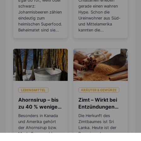
Egal ob rot, weiß oder
Chiasamen erleben
Haare
Chiasamen
schwarz:
gerade einen wahren
Johannisbeeren zählen
Hype. Schon die
eindeutig zum
Ureinwohner aus Süd-
heimischen Superfood.
und Mittelamerika
Beheimatet sind sie...
kannten die...
LEBENSMITTEL
KRÄUTER & GEWÜRZE
Ahornsirup – bis
Zimt – Wirkt bei
zu 40 % weniger
Entzündungen
Kalorien als
und Rheuma
Besonders in Kanada
Die Herkunft des
Zucker
und Amerika gehört
Zimtbaumes ist Sri
der Ahornsirup bzw.
Lanka. Heute ist der
Maple Syrup wohl zu
Baum in mehreren
den Klassikern,...
Teilen der...