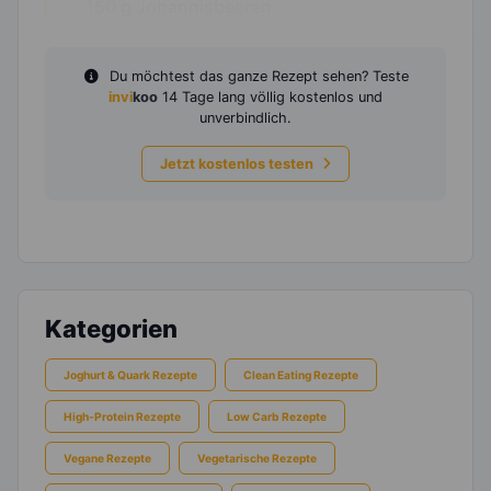
150
g
Johannisbeeren
Du möchtest das ganze Rezept sehen? Teste
invi
koo
14 Tage lang völlig kostenlos und
unverbindlich.
Jetzt kostenlos testen
Kategorien
Joghurt & Quark Rezepte
Clean Eating Rezepte
High-Protein Rezepte
Low Carb Rezepte
Vegane Rezepte
Vegetarische Rezepte