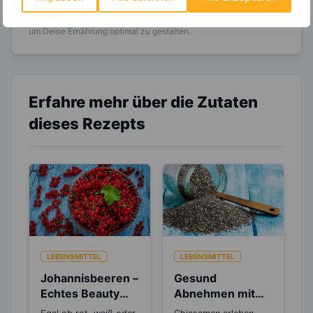
Entdecke die
invi
koo
-Mitgliedschaft und erhalte
viele hilfreiche und zeitsparende Möglichkeiten,
um Deine Ernährung optimal zu gestalten.
Erfahre mehr über die Zutaten
dieses Rezepts
LEBENSMITTEL
LEBENSMITTEL
Johannisbeeren –
Gesund
Echtes Beauty
Abnehmen mit
Food für Haut und
dem Superfood