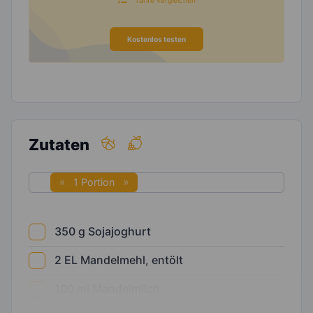
Kostenlos testen
Zutaten
1 Portion
350
g
Sojajoghurt
2
EL
Mandelmehl, entölt
100
ml
Mandelmilch