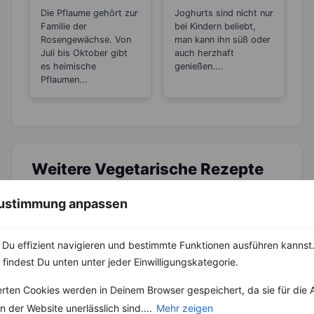
Gesundheitselixie
achten solltest
Die Pflaume gehört zur
Joghurts sind nicht nur
r dank
Familie der
bei Kindern beliebt,
Anthocyanen
Rosengewächse. Von
man kann ihn süß oder
Juli bis Oktober gibt
auch herzhaft
es heimische
genießen....
Pflaumen...
Weitere Vegetarische Rezepte
 Zustimmung anpassen
Kichererbsensuppe mit Kreuzkümmel und Koriander
Du effizient navigieren und bestimmte Funktionen ausführen kannst. 
‹
Kalorien:
613 kcal
›
 findest Du unten unter jeder Einwilligungskategorie.
Fett:
19 g
Eiweiß:
25 g
Kohlehydrate:
69 g
erten Cookies werden in Deinem Browser gespeichert, da sie für die 
 der Website unerlässlich sind....
Mehr zeigen