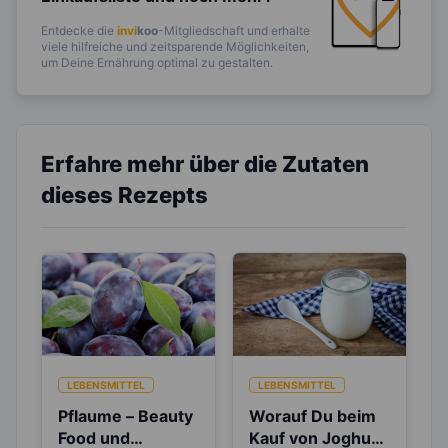
Entdecke die
invi
koo
-Mitgliedschaft und erhalte
viele hilfreiche und zeitsparende Möglichkeiten,
um Deine Ernährung optimal zu gestalten.
Erfahre mehr über die Zutaten
dieses Rezepts
LEBENSMITTEL
LEBENSMITTEL
Pflaume – Beauty
Worauf Du beim
Food und
Kauf von Joghurt