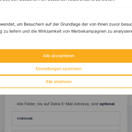
endet, um Besuchern auf der Grundlage der von ihnen zuvor besuc
 zu liefern und die Wirksamkeit von Werbekampagnen zu analysier
Alle akzeptieren
10 %
Gutschein für unseren Shop
Einstellungen speichern
Tipps & Tricks
Aktionen & Rabatte
Rezept-Empfehlungen
Viele Insights
Alle ablehnen
Werde Teil von
invi
koo
.
Alle Felder, bis auf Deine E-Mail Adresse, sind
optional
.
VORNAME