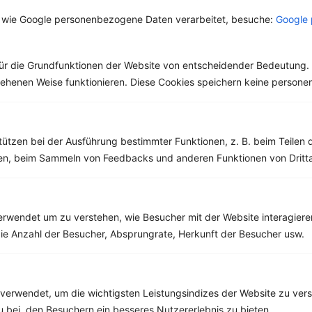
 wie Google personenbezogene Daten verarbeitet, besuche:
Google 
Rezepte mit 400 bis 500 kcal
Rezepte
ür die Grundfunktionen der Website von entscheidender Bedeutung. 
esehenen Weise funktionieren. Diese Cookies speichern keine perso
Gnocchi mit Brokkoli und Parmesan
tützen bei der Ausführung bestimmter Funktionen, z. B. beim Teilen 
‹
Kalorien:
487 kcal
›
men, beim Sammeln von Feedbacks und anderen Funktionen von Dritta
Fett:
12 g
Eiweiß:
15 g
Kohlehydrate:
74 g
rwendet um zu verstehen, wie Besucher mit der Website interagiere
ie Anzahl der Besucher, Absprungrate, Herkunft der Besucher usw.
verwendet, um die wichtigsten Leistungsindizes der Website zu ver
zu bei, den Besuchern ein besseres Nutzererlebnis zu bieten.