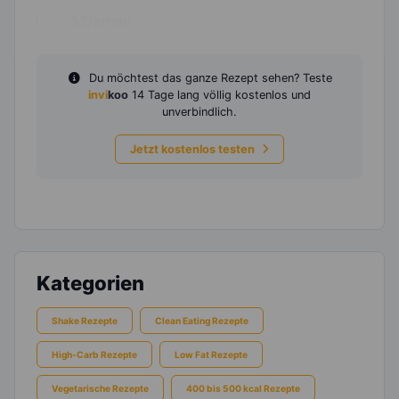
3
Datteln
Du möchtest das ganze Rezept sehen? Teste
invi
koo
14 Tage lang völlig kostenlos und
unverbindlich.
Jetzt kostenlos testen
Kategorien
Shake Rezepte
Clean Eating Rezepte
High-Carb Rezepte
Low Fat Rezepte
Vegetarische Rezepte
400 bis 500 kcal Rezepte