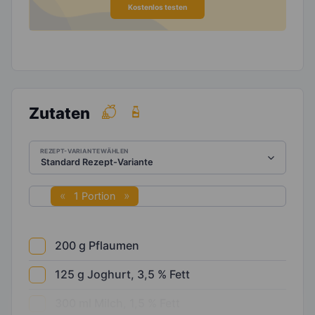
Kostenlos testen
Zutaten
REZEPT-VARIANTE WÄHLEN
1 Portion
200
g
Pflaumen
125
g
Joghurt, 3,5 % Fett
300
ml
Milch, 1,5 % Fett