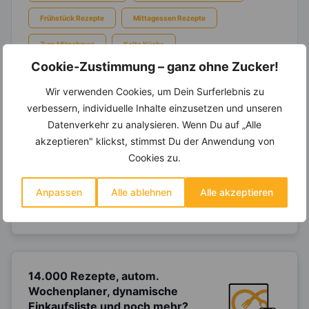
Frühstück Rezepte
Mittagessen Rezepte
Zum Mitnehmen
Kalte Küche
Cookie-Zustimmung – ganz ohne Zucker!
Wir verwenden Cookies, um Dein Surferlebnis zu
verbessern, individuelle Inhalte einzusetzen und unseren
Ein Ernährungsplan auf Dich
Datenverkehr zu analysieren. Wenn Du auf „Alle
abgestimmt
nur mit Deinen
akzeptieren" klickst, stimmst Du der Anwendung von
eigenen Rezepten?
Cookies zu.
Erstelle Dir Deinen eigenen, individuellen
Ernährungsplan nur mit Deinen
Anpassen
Alle ablehnen
Alle akzeptieren
Lieblingsrezepten auf Basis des gesamten
Know-Hows von
invi
koo
.
14.000 Rezepte, autom.
Wochenplaner,
dynamische
Einkaufsliste und noch mehr?