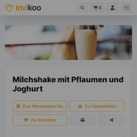
invi
koo
0
Milchshake mit Pflaumen und
Joghurt
Zum Wochenplan hinzufügen
Zur Einkaufsliste
Zur Merkliste