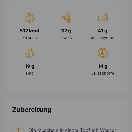
512 kcal
32 g
41 g
Kalorien
Eiweiß
Kohlenhydrate
19 g
14 g
Fett
Ballaststoffe
Zubereitung
1
Die Muscheln in einem Topf mit Wasser