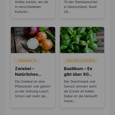
Bouillon?
Einkochen?
Antike zurück, wo sie
10 der Gemüsesorten
in verschiedenen
in Deutschland. Rund
Kulturen...
24...
LEBENSMITTEL
KRÄUTER & GEWÜRZE
Zwiebel –
Basilikum – Es
Natürliches
gibt über 60
Antibiotikum und
verschiedene
Die Zwiebel ist eine
Der Geschmack und
„Wunder“-
Arten
Pflanzenart und gehört
Geruch erinnert wohl
Heilmittel
zu der Gattung Lauch.
als Erstes an Italien.
Schon seit mehr als...
Dabei ist die Herkunft
heute...