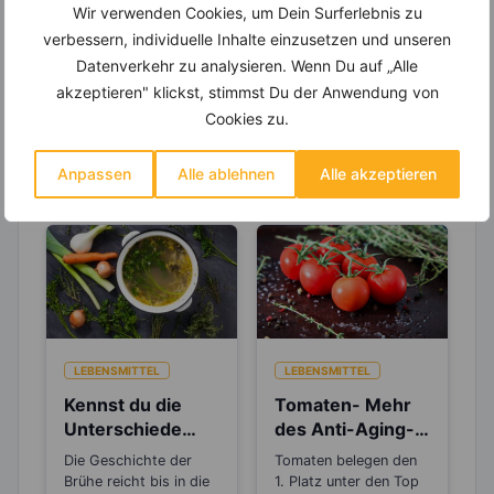
Wir verwenden Cookies, um Dein Surferlebnis zu
um Deine Ernährung optimal zu gestalten.
verbessern, individuelle Inhalte einzusetzen und unseren
Datenverkehr zu analysieren. Wenn Du auf „Alle
akzeptieren" klickst, stimmst Du der Anwendung von
Cookies zu.
Erfahre mehr über die Zutaten
dieses Rezepts
Anpassen
Alle ablehnen
Alle akzeptieren
LEBENSMITTEL
LEBENSMITTEL
Kennst du die
Tomaten- Mehr
Unterschiede
des Anti-Aging-
zwischen Brühe,
Stoffs Lycopin
Die Geschichte der
Tomaten belegen den
Fond und
durchs
Brühe reicht bis in die
1. Platz unter den Top