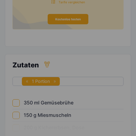
Tarife vergleichen
Kostenlos testen
Zutaten
1 Portion
350
ml
Gemüsebrühe
150
g
Miesmuscheln
200
g
Kichererbsen, Dose