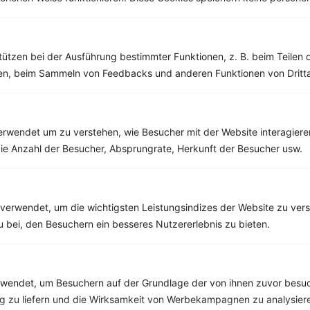
Rindfleischeintopf mit Kürbis, Paprika und Kidneybohnen
tützen bei der Ausführung bestimmter Funktionen, z. B. beim Teilen 
men, beim Sammeln von Feedbacks und anderen Funktionen von Dritta
‹
Kalorien:
378 kcal
›
Fett:
11 g
Eiweiß:
39 g
Kohlehydrate:
24 g
rwendet um zu verstehen, wie Besucher mit der Website interagiere
ie Anzahl der Besucher, Absprungrate, Herkunft der Besucher usw.
Rezepte mit 500 bis 600 kcal
Rezepte
verwendet, um die wichtigsten Leistungsindizes der Website zu ver
zu bei, den Besuchern ein besseres Nutzererlebnis zu bieten.
Lachscarpaccio mit Salat und Kapernbeeren
endet, um Besuchern auf der Grundlage der von ihnen zuvor besuc
‹
Kalorien:
598 kcal
›
 zu liefern und die Wirksamkeit von Werbekampagnen zu analysier
Fett:
27 g