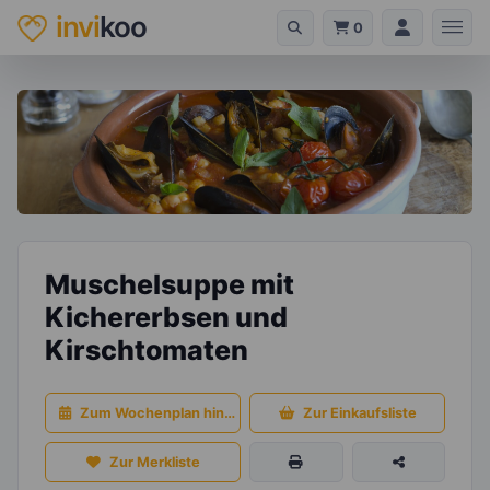
invi
koo
0
Muschelsuppe mit
Kichererbsen und
Kirschtomaten
Zum Wochenplan hinzufügen
Zur Einkaufsliste
Zur Merkliste