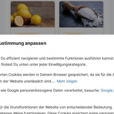
LEBENSMITTEL
ABNEHMEN
KRÄUTER & GEWÜRZE
Sind Zitronen
 Zustimmung anpassen
sauer oder
Salz – Die
basisch?
Abnehmbremse
Wer Zitronen mag, hat
Du effizient navigieren und bestimmte Funktionen ausführen kannst. 
zu 100 % auch schon
Salz ist ein
 findest Du unten unter jeder Einwilligungskategorie.
den Spruch „Sauer
lebenswichtiger Stoff
macht lustig!“
und aus unserer Küche
erten Cookies werden in Deinem Browser gespeichert, da sie für die 
gehört....
nicht mehr weg zu
 der Website unerlässlich sind....
Mehr zeigen
denken. Der...
 wie Google personenbezogene Daten verarbeitet, besuche:
Google 
ür die Grundfunktionen der Website von entscheidender Bedeutung. 
Weitere Clean Eating Rezepte
esehenen Weise funktionieren. Diese Cookies speichern keine perso