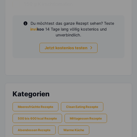
150
g
Kirschtomaten
Du möchtest das ganze Rezept sehen? Teste
invi
koo
14 Tage lang völlig kostenlos und
unverbindlich.
Jetzt kostenlos testen
Kategorien
Meeresfrüchte Rezepte
Clean Eating Rezepte
500 bis 600 kcal Rezepte
Mittagessen Rezepte
Abendessen Rezepte
Warme Küche