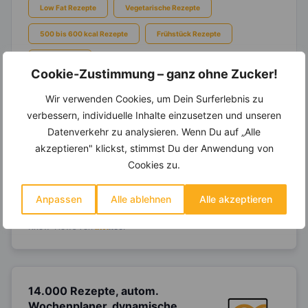
Low Fat Rezepte
Vegetarische Rezepte
500 bis 600 kcal Rezepte
Frühstück Rezepte
Kalte Küche
Cookie-Zustimmung – ganz ohne Zucker!
Wir verwenden Cookies, um Dein Surferlebnis zu
verbessern, individuelle Inhalte einzusetzen und unseren
Datenverkehr zu analysieren. Wenn Du auf „Alle
Ein Ernährungsplan auf Dich
akzeptieren" klickst, stimmst Du der Anwendung von
abgestimmt
nur mit Deinen
Cookies zu.
eigenen Rezepten?
Erstelle Dir Deinen eigenen, individuellen
Anpassen
Alle ablehnen
Alle akzeptieren
Ernährungsplan nur mit Deinen
Lieblingsrezepten auf Basis des gesamten
Know-Hows von
invi
koo
.
14.000 Rezepte, autom.
Wochenplaner,
dynamische