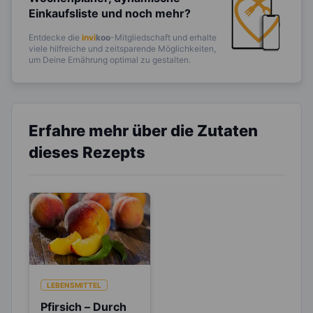
Einkaufsliste und noch mehr?
Entdecke die
invi
koo
-Mitgliedschaft und erhalte
viele hilfreiche und zeitsparende Möglichkeiten,
um Deine Ernährung optimal zu gestalten.
Erfahre mehr über die Zutaten
dieses Rezepts
LEBENSMITTEL
Pfirsich – Durch