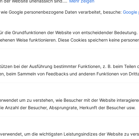
 der Website unerlässlich sind....
Mehr zeigen
 wie Google personenbezogene Daten verarbeitet, besuche:
Google 
Rezepte mit 500 bis 600 kcal
ür die Grundfunktionen der Website von entscheidender Bedeutung. 
Rezepte
esehenen Weise funktionieren. Diese Cookies speichern keine perso
Mango-Nuss-Parfait
tützen bei der Ausführung bestimmter Funktionen, z. B. beim Teilen 
‹
Kalorien:
593 kcal
›
men, beim Sammeln von Feedbacks und anderen Funktionen von Dritta
Fett:
19 g
Eiweiß:
57 g
Kohlehydrate:
44 g
rwendet um zu verstehen, wie Besucher mit der Website interagiere
ie Anzahl der Besucher, Absprungrate, Herkunft der Besucher usw.
verwendet, um die wichtigsten Leistungsindizes der Website zu ver