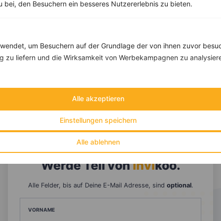
zu bei, den Besuchern ein besseres Nutzererlebnis zu bieten.
endet, um Besuchern auf der Grundlage der von ihnen zuvor besuc
 zu liefern und die Wirksamkeit von Werbekampagnen zu analysier
Alle akzeptieren
10 %
Gutschein für unseren Shop
Einstellungen speichern
Tipps & Tricks
Aktionen & Rabatte
Alle ablehnen
Rezept-Empfehlungen
Viele Insights
Werde Teil von
invi
koo
.
Alle Felder, bis auf Deine E-Mail Adresse, sind
optional
.
VORNAME