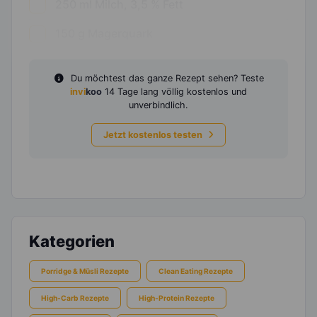
250
ml
Milch, 3,5 % Fett
150
g
Magerquark
Du möchtest das ganze Rezept sehen? Teste
invi
koo
14 Tage lang völlig kostenlos und
unverbindlich.
Jetzt kostenlos testen
Kategorien
Porridge & Müsli Rezepte
Clean Eating Rezepte
High-Carb Rezepte
High-Protein Rezepte