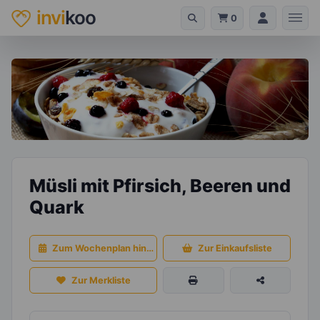
invi
koo
0
Müsli mit Pfirsich, Beeren und
Quark
Zum Wochenplan hinzufügen
Zur Einkaufsliste
Zur Merkliste