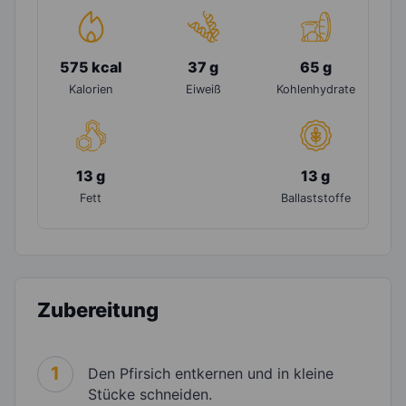
575 kcal
37 g
65 g
Kalorien
Eiweiß
Kohlenhydrate
13 g
13 g
Fett
Ballaststoffe
Zubereitung
1
Den Pfirsich entkernen und in kleine
Stücke schneiden.