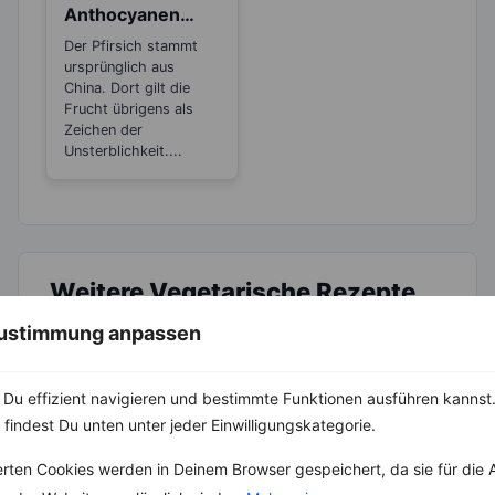
Anthocyanen
eine guter Schutz
Der Pfirsich stammt
vor freien
ursprünglich aus
Radikalen
China. Dort gilt die
Frucht übrigens als
Zeichen der
Unsterblichkeit....
Weitere Vegetarische Rezepte
 Zustimmung anpassen
Beeren-Smoothie Bowl mit gerösteten Mandelblättchen
Du effizient navigieren und bestimmte Funktionen ausführen kannst. 
‹
Kalorien:
483 kcal
›
 findest Du unten unter jeder Einwilligungskategorie.
Fett:
11 g
Eiweiß:
11 g
erten Cookies werden in Deinem Browser gespeichert, da sie für die 
Kohlehydrate:
70 g