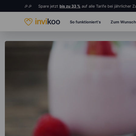
🎉🎉 Spare jetzt
bis zu 33 %
auf alle Tarife bei jährlicher 
invi
koo
So funktioniert's
Zum Wunsch