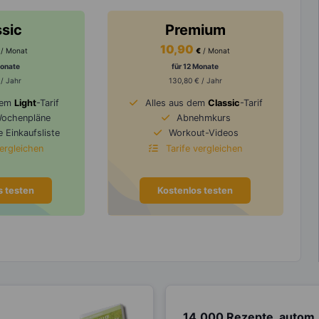
ssic
Premium
10,90
/ Monat
€
/ Monat
Monate
für 12 Monate
 / Jahr
130,80 € / Jahr
dem
Light
-Tarif
Alles aus dem
Classic
-Tarif
Wochenpläne
Abnehmkurs
 Einkaufsliste
Workout-Videos
vergleichen
Tarife vergleichen
s testen
Kostenlos testen
14.000 Rezepte, autom.