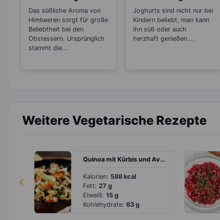
Abnehmen?
achten solltest
Das süßliche Aroma von
Joghurts sind nicht nur bei
Himbeeren sorgt für große
Kindern beliebt, man kann
Beliebtheit bei den
ihn süß oder auch
Obstessern. Ursprünglich
herzhaft genießen....
stammt die...
Weitere Vegetarische Rezepte
Quinoa mit Kürbis und Avocado
‹
Kalorien:
588 kcal
Fett:
27 g
Eiweiß:
15 g
Kohlehydrate:
63 g