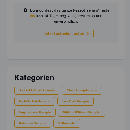
Du möchtest das ganze Rezept sehen? Teste
invi
koo
14 Tage lang völlig kostenlos und
unverbindlich.
Jetzt kostenlos testen
Kategorien
Joghurt & Quark Rezepte
Clean Eating Rezepte
High-Protein Rezepte
Low Carb Rezepte
Vegetarische Rezepte
500 bis 600 kcal Rezepte
Frühstück Rezepte
Kalte Küche