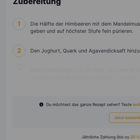
Zubereitung
1
Die Hälfte der Himbeeren mit dem Mandelmus,
geben und auf höchster Stufe fein pürieren.
2
Den Joghurt, Quark und Agavendicksaft hinzu
3
Den Himbeerjoghurt in ein Glas oder eine Sch
bei Bedarf mit Minzblättern garniert servieren.
Du möchtest das ganze Rezept sehen? Teste
invi
Jetzt kosten
Jährliche Zahlung (bis zu
33 %