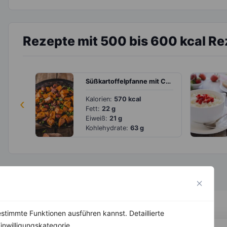
Rezepte mit 500 bis 600 kcal R
Süßkartoffelpfanne mit Chorizo und Erbsen
‹
Kalorien:
570 kcal
Fett:
22 g
Eiweiß:
21 g
Kohlehydrate:
63 g
stimmte Funktionen ausführen kannst. Detaillierte
inwilligungskategorie.