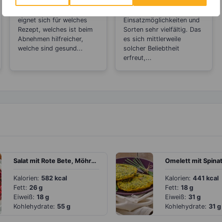
zwischen Sahne,
Nussmus
Welches Milchprodukt
Nussmus ist an
Saurer Sahne,
eignet sich für welches
Einsatzmöglichkeiten und
Creme Fraiche,
Rezept, welches ist beim
Sorten sehr vielfältig. Das
Schmand und Co?
Abnehmen hilfreicher,
es sich mittlerweile
welche sind gesund...
solcher Beliebtheit
erfreut,...
Salat mit Rote Bete, Möhren, Kartoffeln und Erbsen
Omelett mit Spina
Kalorien:
582 kcal
Kalorien:
441 kcal
Fett:
26 g
Fett:
18 g
Eiweiß:
18 g
Eiweiß:
31 g
Kohlehydrate:
55 g
Kohlehydrate:
31 g