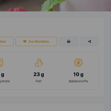
iste
Zur Merkliste
 g
23 g
10 g
ydrate
Fett
Ballaststoffe