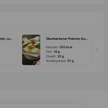
Auflauf mit Kartoffeln, Lauch und veganem Feta
Überbackener Polenta-Auflauf mit Tomaten, Zucchini und Feta
Kalorien:
555 kcal
›
Fett:
19 g
Eiweiß:
32 g
Kohlehydrate:
57 g