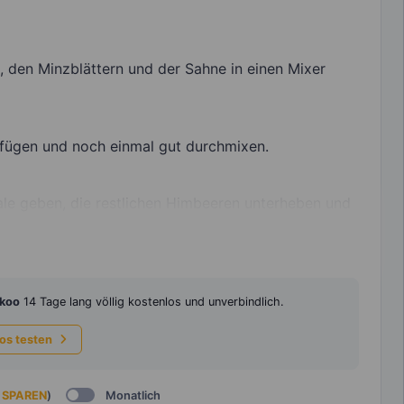
 den Minzblättern und der Sahne in einen Mixer
fügen und noch einmal gut durchmixen.
ale geben, die restlichen Himbeeren unterheben und
koo
14 Tage lang völlig kostenlos und unverbindlich.
los testen
 SPAREN
)
Monatlich