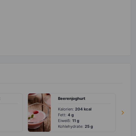
t
Beerenjoghurt
Kalorien:
204 kcal
›
Fett:
4 g
Eiweiß:
11 g
Kohlehydrate:
25 g