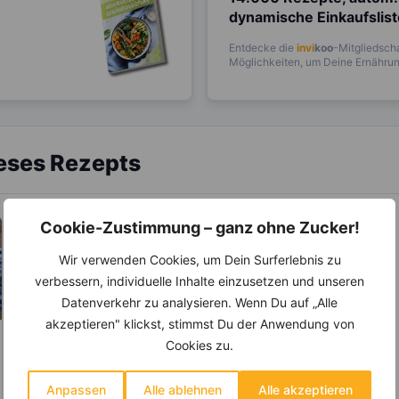
dynamische Einkaufslis
Entdecke die
invi
koo
-Mitgliedscha
Möglichkeiten, um Deine Ernährung
ieses Rezepts
Cookie-Zustimmung – ganz ohne Zucker!
Wir verwenden Cookies, um Dein Surferlebnis zu
verbessern, individuelle Inhalte einzusetzen und unseren
Datenverkehr zu analysieren. Wenn Du auf „Alle
akzeptieren" klickst, stimmst Du der Anwendung von
Cookies zu.
LEBENSMITTEL
LEBENSMITTEL
Kennst Du die
Die versteckten
Anpassen
Alle ablehnen
Alle akzeptieren
Unterschiede
Vorteile des