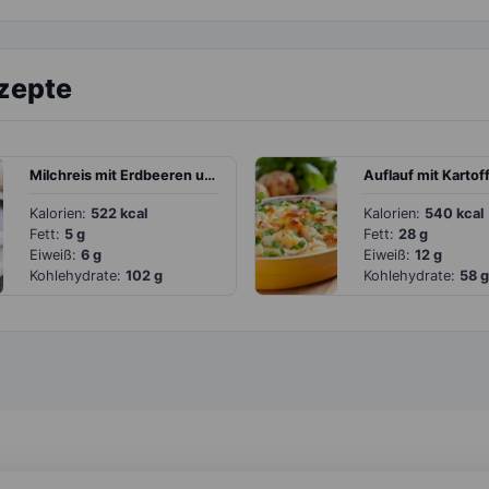
ezepte
Milchreis mit Erdbeeren und Banane
Kalorien:
522 kcal
Kalorien:
540 kcal
Fett:
5 g
Fett:
28 g
Eiweiß:
6 g
Eiweiß:
12 g
Kohlehydrate:
102 g
Kohlehydrate:
58 g