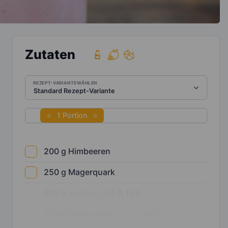
Zutaten
REZEPT-VARIANTE WÄHLEN
1 Portion
200
g
Himbeeren
250
g
Magerquark
200
g
Joghurt, 1,5 % Fett
50
ml
Schlagsahne, 30 % Fett