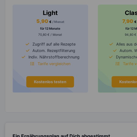
Light
Cla
5,90
7,90
€
/ Monat
€
für 12 Monate
für 12 
70,80 € / Monat
94,80 €
Zugriff auf alle Rezepte
Alles aus 
Autom. Rezeptfilterung
Autom. 
Indiv. Nährstoffberechnung
Dynamische
Tarife vergleichen
Tarife 
Kostenlos testen
Kostenlo
Ein Ernährungsplan auf Dich abgestimmt