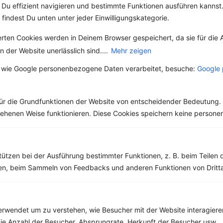
Weitere Vegane Rezepte
Du effizient navigieren und bestimmte Funktionen ausführen kannst. 
 findest Du unten unter jeder Einwilligungskategorie.
erten Cookies werden in Deinem Browser gespeichert, da sie für die 
Erdbeer-Rhabarber-Joghurt mit Mandelstreuseln
 der Website unerlässlich sind....
Mehr zeigen
‹
Kalorien:
492 kcal
›
 wie Google personenbezogene Daten verarbeitet, besuche:
Google 
Fett:
17 g
Eiweiß:
14 g
Kohlehydrate:
64 g
ür die Grundfunktionen der Website von entscheidender Bedeutung. 
esehenen Weise funktionieren. Diese Cookies speichern keine perso
Rezepte mit 300 bis 400 kcal
Rezepte
tützen bei der Ausführung bestimmter Funktionen, z. B. beim Teilen 
men, beim Sammeln von Feedbacks und anderen Funktionen von Dritta
Kichererbseneintopf mit Sojahack, Tomaten und Chili
rwendet um zu verstehen, wie Besucher mit der Website interagiere
‹
Kalorien:
357 kcal
›
ie Anzahl der Besucher, Absprungrate, Herkunft der Besucher usw.
Fett:
12 g