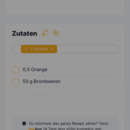
Zutaten
1 Portion
0,5
Orange
50
g
Brombeeren
150
g
Erdbeeren
0,5
Kiwi
Du möchtest das ganze Rezept sehen? Teste
invi
koo
14 Tage lang völlig kostenlos und