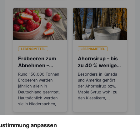
LEBENSMITTEL
LEBENSMITTEL
Erdbeeren zum
Ahornsirup – bis
Abnehmen –
zu 40 % weniger
Wusstest du, das
Kalorien als
Rund 150.000 Tonnen
Besonders in Kanada
sie botanisch
Zucker
Erdbeeren werden
und Amerika gehört
gesehen Nüsse
jährlich allein in
der Ahornsirup bzw.
sind?
Deutschland geerntet.
Maple Syrup wohl zu
Hautsächlich werden
den Klassikern,...
sie in Niedersachen,...
 Zustimmung anpassen