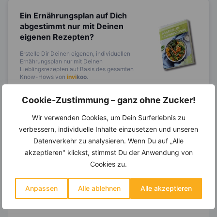
Ein Ernährungsplan auf Dich
abgestimmt
nur mit Deinen
eigenen Rezepten?
Erstelle Dir Deinen eigenen, individuellen
Ernährungsplan nur mit Deinen
Lieblingsrezepten auf Basis des gesamten
Know-Hows von
invi
koo
.
Cookie-Zustimmung – ganz ohne Zucker!
Wir verwenden Cookies, um Dein Surferlebnis zu
14.000 Rezepte, autom.
verbessern, individuelle Inhalte einzusetzen und unseren
Wochenplaner,
dynamische
Datenverkehr zu analysieren. Wenn Du auf „Alle
Einkaufsliste und noch mehr?
akzeptieren" klickst, stimmst Du der Anwendung von
Entdecke die
invi
koo
-Mitgliedschaft und erhalte
Cookies zu.
viele hilfreiche und zeitsparende Möglichkeiten,
um Deine Ernährung optimal zu gestalten.
Anpassen
Alle ablehnen
Alle akzeptieren