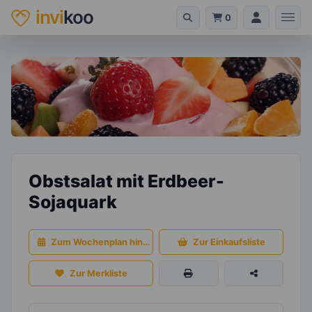
invi
koo
0
Obstsalat mit Erdbeer-
Sojaquark
Zum Wochenplan hinzufügen
Zur Einkaufsliste
Zur Merkliste