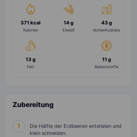
371 kcal
14 g
43 g
Kalorien
Eiweiß
Kohlenhydrate
13 g
11 g
Fett
Ballaststoffe
Zubereitung
1
Die Hälfte der Erdbeeren entstielen und
klein schneiden.