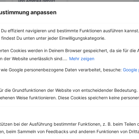
und Amerika gehört
der Ahornsirup bzw.
 Zustimmung anpassen
Maple Syrup wohl zu
den Klassikern,...
Du effizient navigieren und bestimmte Funktionen ausführen kannst. 
 findest Du unten unter jeder Einwilligungskategorie.
erten Cookies werden in Deinem Browser gespeichert, da sie für die 
Weitere Vegetarische Rezepte
 der Website unerlässlich sind....
Mehr zeigen
 wie Google personenbezogene Daten verarbeitet, besuche:
Google 
Gemüse-Bohneneintopf mit frischer Petersilie
ür die Grundfunktionen der Website von entscheidender Bedeutung. 
‹
Kalorien:
290 kcal
›
esehenen Weise funktionieren. Diese Cookies speichern keine perso
Fett:
6 g
Eiweiß:
13 g
Kohlehydrate:
37 g
tützen bei der Ausführung bestimmter Funktionen, z. B. beim Teilen 
men, beim Sammeln von Feedbacks und anderen Funktionen von Dritta