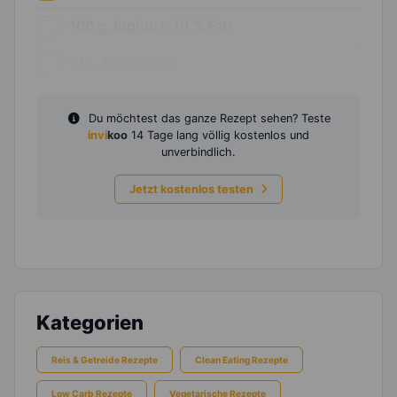
100
g
Joghurt, 10 % Fett
1
EL
Ahornsirup
Du möchtest das ganze Rezept sehen? Teste
invi
koo
14 Tage lang völlig kostenlos und
unverbindlich.
Jetzt kostenlos testen
Kategorien
Reis & Getreide Rezepte
Clean Eating Rezepte
Low Carb Rezepte
Vegetarische Rezepte