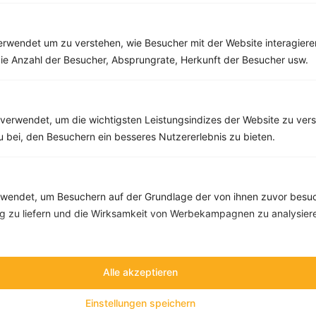
Rezepte mit 400 bis 500 kcal
Rezepte
rwendet um zu verstehen, wie Besucher mit der Website interagiere
ie Anzahl der Besucher, Absprungrate, Herkunft der Besucher usw.
Kartoffelauflauf mit Sellerie und Lauch
‹
Kalorien:
482 kcal
›
verwendet, um die wichtigsten Leistungsindizes der Website zu ver
Fett:
19 g
zu bei, den Besuchern ein besseres Nutzererlebnis zu bieten.
Eiweiß:
11 g
Kohlehydrate:
61 g
endet, um Besuchern auf der Grundlage der von ihnen zuvor besuc
 zu liefern und die Wirksamkeit von Werbekampagnen zu analysier
Alle akzeptieren
Einstellungen speichern