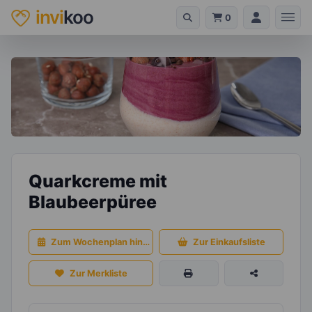
invi
koo
0
Quarkcreme mit
Blaubeerpüree
Zum Wochenplan hinzufügen
Zur Einkaufsliste
Zur Merkliste