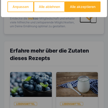
Wochenplaner,
dynamische
Anpassen
Alle ablehnen
Alle akzeptieren
Einkaufsliste und noch mehr?
Entdecke die
invi
koo
-Mitgliedschaft und erhalte
viele hilfreiche und zeitsparende Möglichkeiten,
um Deine Ernährung optimal zu gestalten.
Erfahre mehr über die Zutaten
dieses Rezepts
LEBENSMITTEL
LEBENSMITTEL