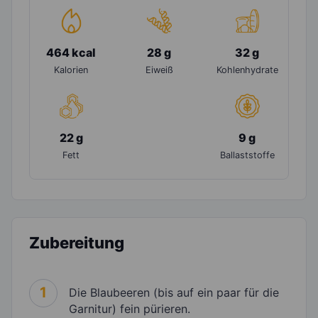
464 kcal
28 g
32 g
Kalorien
Eiweiß
Kohlenhydrate
22 g
9 g
Fett
Ballaststoffe
Zubereitung
1
Die Blaubeeren (bis auf ein paar für die
Garnitur) fein pürieren.