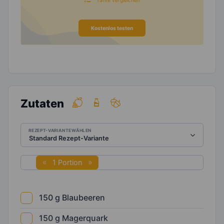
Kostenlos testen
Zutaten
REZEPT-VARIANTE WÄHLEN
1 Portion
150
g
Blaubeeren
150
g
Magerquark