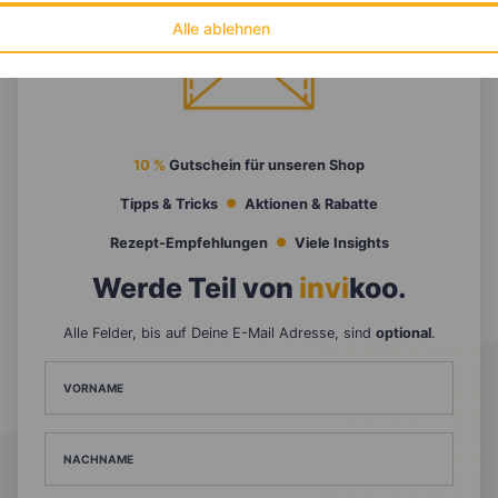
Alle ablehnen
10 %
Gutschein für unseren Shop
Tipps & Tricks
Aktionen & Rabatte
Rezept-Empfehlungen
Viele Insights
Werde Teil von
invi
koo
.
Alle Felder, bis auf Deine E-Mail Adresse, sind
optional
.
VORNAME
NACHNAME