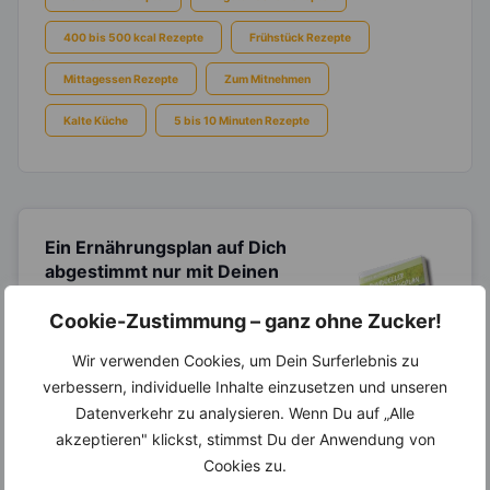
400 bis 500 kcal Rezepte
Frühstück Rezepte
Mittagessen Rezepte
Zum Mitnehmen
Kalte Küche
5 bis 10 Minuten Rezepte
Ein Ernährungsplan auf Dich
abgestimmt
nur mit Deinen
eigenen Rezepten?
Cookie-Zustimmung – ganz ohne Zucker!
Erstelle Dir Deinen eigenen, individuellen
Ernährungsplan nur mit Deinen
Wir verwenden Cookies, um Dein Surferlebnis zu
Lieblingsrezepten auf Basis des gesamten
Know-Hows von
invi
koo
.
verbessern, individuelle Inhalte einzusetzen und unseren
Datenverkehr zu analysieren. Wenn Du auf „Alle
akzeptieren" klickst, stimmst Du der Anwendung von
Cookies zu.
14.000 Rezepte, autom.