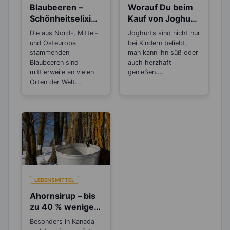
Blaubeeren –
Worauf Du beim
Schönheitselixier
Kauf von Joghurt
für die Haut und
achten solltest
Die aus Nord-, Mittel-
Joghurts sind nicht nur
gut beim
und Osteuropa
bei Kindern beliebt,
Abnehmen
stammenden
man kann ihn süß oder
Blaubeeren sind
auch herzhaft
mittlerweile an vielen
genießen....
Orten der Welt...
LEBENSMITTEL
Ahornsirup – bis
zu 40 % weniger
Kalorien als
Besonders in Kanada
Zucker