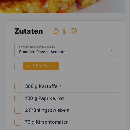
Zutaten
REZEPT-VARIANTE WÄHLEN
1 Portion
300
g
Kartoffeln
100
g
Paprika, rot
2
Frühlingszwiebeln
75
g
Kirschtomaten