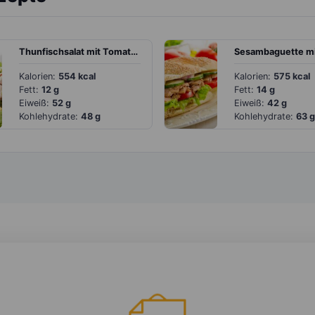
Thunfischsalat mit Tomaten, Eisbergsalat und Knoblauch
Kalorien:
554 kcal
Kalorien:
575 kcal
Fett:
12 g
Fett:
14 g
Eiweiß:
52 g
Eiweiß:
42 g
Kohlehydrate:
48 g
Kohlehydrate:
63 g