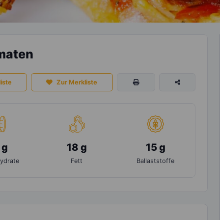
omaten
iste
Zur Merkliste
 g
18 g
15 g
ydrate
Fett
Ballaststoffe