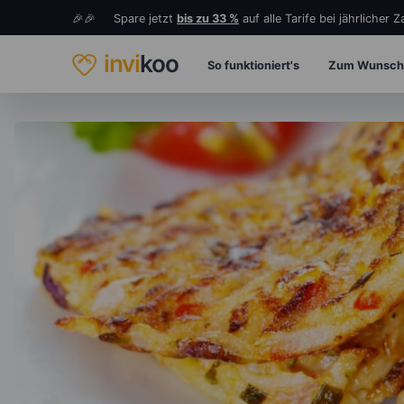
🎉🎉 Spare jetzt
bis zu 33 %
auf alle Tarife bei jährlicher 
invi
koo
So funktioniert's
Zum Wunsch