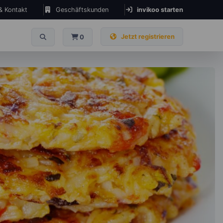
 & Kontakt
Geschäftskunden
invikoo starten
Jetzt registrieren
0