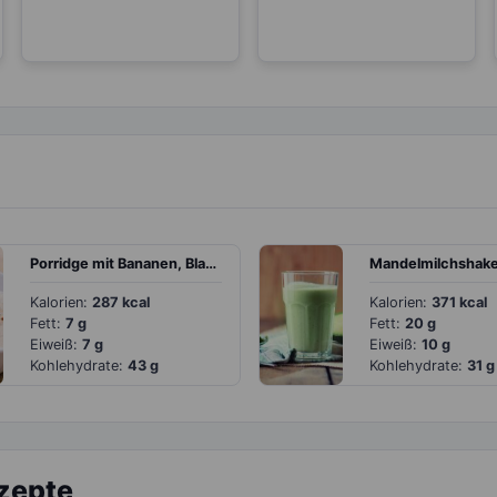
Porridge mit Bananen, Blaubeeren und Mandeln
Kalorien:
287 kcal
Kalorien:
371 kcal
Fett:
7 g
Fett:
20 g
Eiweiß:
7 g
Eiweiß:
10 g
Kohlehydrate:
43 g
Kohlehydrate:
31 g
ezepte