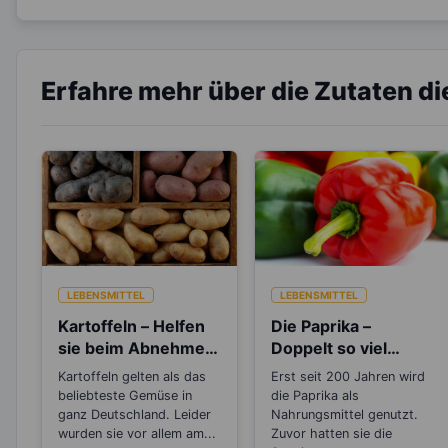
Erfahre mehr über die Zutaten d
LEBENSMITTEL
LEBENSMITTEL
Kartoffeln – Helfen
Die Paprika –
sie beim Abnehmen
Doppelt so viel
oder machen sie
Vitamin C, wie die
Kartoffeln gelten als das
Erst seit 200 Jahren wird
dick?
Zitrone
beliebteste Gemüse in
die Paprika als
ganz Deutschland. Leider
Nahrungsmittel genutzt.
wurden sie vor allem am...
Zuvor hatten sie die