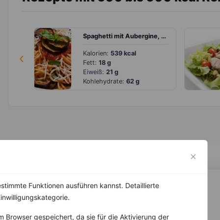
Spaghetti mit Aubergine, Tomatensoße und Parmesan
‹
Kalorien:
539 kcal
Fett:
18 g
Eiweiß:
21 g
Kohlehydrate:
62 g
stimmte Funktionen ausführen kannst. Detaillierte
inwilligungskategorie.
 Browser gespeichert, da sie für die Aktivierung der