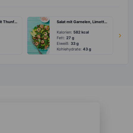
Sesambaguette mit Thunfisch, Tomate und Gurke
Salat mit Garnelen, Limette und Avocado
Kalorien:
582 kcal
›
Fett:
27 g
Eiweiß:
33 g
Kohlehydrate:
43 g