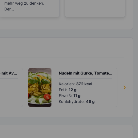
mehr weg zu denken.
Der...
Mandelmilchshake mit Avocado
Nudeln mit Gurke, Tomate und Pesto
Kalorien:
372 kcal
›
Fett:
12 g
Eiweiß:
11 g
Kohlehydrate:
48 g