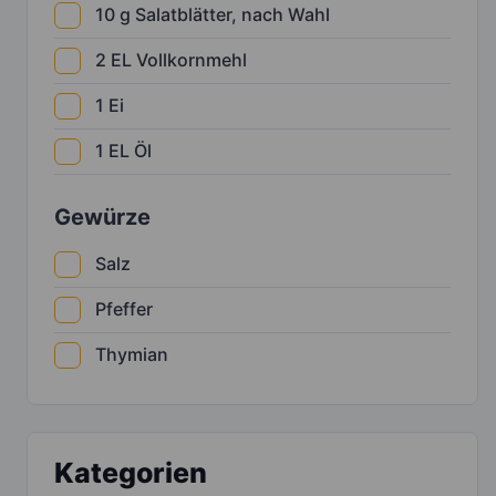
10
g
Salatblätter, nach Wahl
2
EL
Vollkornmehl
1
Ei
1
EL
Öl
Gewürze
Salz
Pfeffer
Thymian
Kategorien