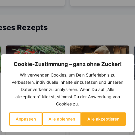
ieses Rezepts
Cookie-Zustimmung – ganz ohne Zucker!
Wir verwenden Cookies, um Dein Surferlebnis zu
verbessern, individuelle Inhalte einzusetzen und unseren
Datenverkehr zu analysieren. Wenn Du auf „Alle
LEBENSMITTEL
LEBENSMITTEL
akzeptieren" klickst, stimmst Du der Anwendung von
Tomaten- Mehr des
Eier – Ist das
Cookies zu.
Anti-Aging-Stoffs
enthaltene
Lycopin durchs
Cholesterin
Tomaten belegen den 1.
Eier sind eine beliebte
Einkochen?
gesundheitsschädlic
Anpassen
Alle ablehnen
Alle akzeptieren
Platz unter den Top 10 der
Nahrung für zahlreiche
h?
Gemüsesorten in
Tierarten, aber auch für
Deutschland. Rund 24...
den Menschen. Das Ei...