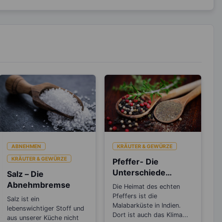
ABNEHMEN
KRÄUTER & GEWÜRZE
KRÄUTER & GEWÜRZE
Pfeffer- Die
Unterschiede
Salz – Die
zwischen den
Abnehmbremse
Die Heimat des echten
Sorten
Pfeffers ist die
Salz ist ein
Malabarküste in Indien.
lebenswichtiger Stoff und
Dort ist auch das Klima...
aus unserer Küche nicht