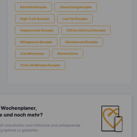
Kartoffel Rezepte
Clean Eating Rezepte
High-Carb Rezepte
Low Fat Rezepte
Vegetarische Rezepte
500 bis 600 kcal Rezepte
Mittagessen Rezepte
Abendessen Rezepte
Zum Mitnehmen
Warme Küche
10 bis 20 Minuten Rezepte
 Wochenplaner,
te und noch mehr?
ft und erhalte viele hilfreiche und zeitsparende
 optimal zu gestalten.