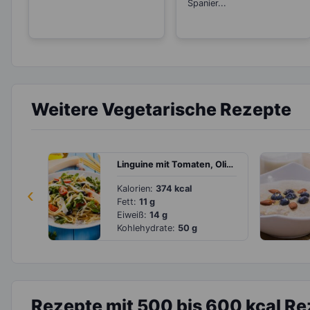
Spanier...
Weitere Vegetarische Rezepte
Linguine mit Tomaten, Oliven und Feldsalat
‹
Kalorien:
374 kcal
Fett:
11 g
Eiweiß:
14 g
Kohlehydrate:
50 g
Rezepte mit 500 bis 600 kcal R