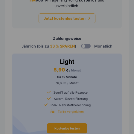
invi
koo
14 Tage lang völlig kostenlos und
unverbindlich.
Jetzt kostenlos testen
Zahlungsweise
Jährlich (bis zu
33 % SPAREN
)
Monatlich
Light
5,90
€
/ Monat
für 12 Monate
70,80 € / Monat
Zugriff auf alle Rezepte
Autom. Rezeptfilterung
Indiv. Nährstoffberechnung
Tarife vergleichen
Kostenlos testen