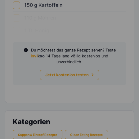
150
g
Kartoffeln
110
g
Möhren
1
TL
Honig
Du möchtest das ganze Rezept sehen? Teste
invi
koo
14 Tage lang völlig kostenlos und
unverbindlich.
Jetzt kostenlos testen
Kategorien
Suppen & Eintopf Rezepte
Clean Eating Rezepte