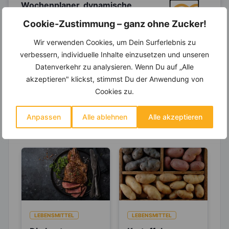
Wochenplaner,
dynamische
Einkaufsliste und noch mehr?
Cookie-Zustimmung – ganz ohne Zucker!
Entdecke die
invi
koo
-Mitgliedschaft und erhalte
Wir verwenden Cookies, um Dein Surferlebnis zu
viele hilfreiche und zeitsparende Möglichkeiten,
um Deine Ernährung optimal zu gestalten.
verbessern, individuelle Inhalte einzusetzen und unseren
Datenverkehr zu analysieren. Wenn Du auf „Alle
akzeptieren" klickst, stimmst Du der Anwendung von
Cookies zu.
Erfahre mehr über die Zutaten
dieses Rezepts
Anpassen
Alle ablehnen
Alle akzeptieren
LEBENSMITTEL
LEBENSMITTEL