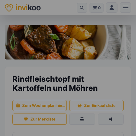
invi
koo
0
Rindfleischtopf mit
Kartoffeln und Möhren
Zum Wochenplan hinzufügen
Zur Einkaufsliste
Zur Merkliste