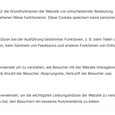
die...
ür die Grundfunktionen der Website von entscheidender Bedeutung. 
esehenen Weise funktionieren. Diese Cookies speichern keine perso
Weitere Low Fat Rezepte
tützen bei der Ausführung bestimmter Funktionen, z. B. beim Teilen 
men, beim Sammeln von Feedbacks und anderen Funktionen von Dritta
Schweinegeschnetzeltes in Pilz-Sahne-Sauce
‹
Kalorien:
590 kcal
›
rwendet um zu verstehen, wie Besucher mit der Website interagiere
Fett:
21 g
ie Anzahl der Besucher, Absprungrate, Herkunft der Besucher usw.
Eiweiß:
85 g
Kohlehydrate:
8 g
verwendet, um die wichtigsten Leistungsindizes der Website zu ver
zu bei, den Besuchern ein besseres Nutzererlebnis zu bieten.
Rezepte mit 300 bis 400 kcal
Rezepte