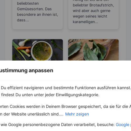
beliebtesten
beliebter Brotaufstrich,
Gemüsesorten. Das
wird aber auch gerne
besondere an ihnen ist,
wegen seines leicht
dass...
karamelligen...
 Zustimmung anpassen
LEBENSMITTEL
KRÄUTER & GEWÜRZE
Kennst du die
Wie Du aus
Du effizient navigieren und bestimmte Funktionen ausführen kannst. 
Unterschiede
Lorbeerblättern
 findest Du unten unter jeder Einwilligungskategorie.
zwischen Brühe,
noch mehr
Die Geschichte der
Die Lorbeerblätter,
Fond und
Aroma gewinnst
erten Cookies werden in Deinem Browser gespeichert, da sie für die 
Brühe reicht bis in die
gehören zur Familie
Bouillon?
Antike zurück, wo sie
der Lorbeergewächse
 der Website unerlässlich sind....
Mehr zeigen
in verschiedenen
und werden vom
Kulturen...
Lorbeerbaum geerntet.
 wie Google personenbezogene Daten verarbeitet, besuche:
Google 
Ursprünglich kommen