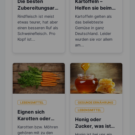
Die besten
Kartoffeln –
Zubereitungsarte
Helfen sie beim
n für Rindfleisch
Abnehmen oder
Rindfleisch ist meist
Kartoffeln gelten als
machen sie dick?
etwas teurer, hat aber
das beliebteste
einen besseren Ruf als
Gemüse in ganz
Schweinefleisch. Pro
Deutschland. Leider
Kopf ist...
wurden sie vor allem
am...
LEBENSMITTEL
GESUNDE ERNÄHRUNG
LEBENSMITTEL
Eignen sich
Karotten oder
Honig oder
Möhren zum
Zucker, was ist
Karotten bzw. Möhren
Abnehmen?
gesünder?
gehören mit zu den
Honig ist bei uns ein