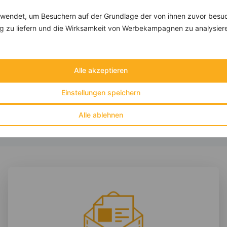
endet, um Besuchern auf der Grundlage der von ihnen zuvor besuc
 zu liefern und die Wirksamkeit von Werbekampagnen zu analysier
Paprika-Quinoasalat mit Gurke, Tomate und veganem Feta
‹
Kalorien:
372 kcal
›
Fett:
16 g
Alle akzeptieren
Eiweiß:
9 g
Kohlehydrate:
43 g
Einstellungen speichern
Alle ablehnen