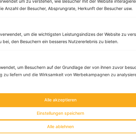
rwendet um zu verstehen, wie Besucher mit der Website interagiere
Pasta mit Pesto, Paprika und Walnüssen
ie Anzahl der Besucher, Absprungrate, Herkunft der Besucher usw.
‹
Kalorien:
548 kcal
›
Fett:
17 g
Eiweiß:
16 g
Kohlehydrate:
70 g
verwendet, um die wichtigsten Leistungsindizes der Website zu ver
zu bei, den Besuchern ein besseres Nutzererlebnis zu bieten.
endet, um Besuchern auf der Grundlage der von ihnen zuvor besuc
 zu liefern und die Wirksamkeit von Werbekampagnen zu analysier
Alle akzeptieren
Einstellungen speichern
Alle ablehnen