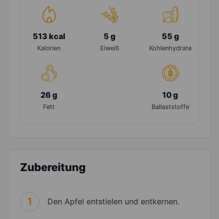
513 kcal
5 g
55 g
Kalorien
Eiweiß
Kohlenhydrate
26 g
10 g
Fett
Ballaststoffe
Zubereitung
1
Den Apfel entstielen und entkernen.