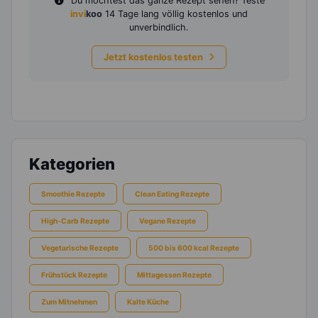
Du möchtest das ganze Rezept sehen? Teste
invi
koo
14 Tage lang völlig kostenlos und
unverbindlich.
Jetzt kostenlos testen
Kategorien
Smoothie Rezepte
Clean Eating Rezepte
High-Carb Rezepte
Vegane Rezepte
Vegetarische Rezepte
500 bis 600 kcal Rezepte
Frühstück Rezepte
Mittagessen Rezepte
Zum Mitnehmen
Kalte Küche