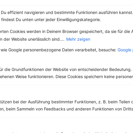
Du effizient navigieren und bestimmte Funktionen ausführen kannst. 
 findest Du unten unter jeder Einwilligungskategorie.
Weitere Vegetarische Rezepte
erten Cookies werden in Deinem Browser gespeichert, da sie für die 
 der Website unerlässlich sind....
Mehr zeigen
Meerrettich-Dip mit Kohlrabistreifen
 wie Google personenbezogene Daten verarbeitet, besuche:
Google 
‹
Kalorien:
681 kcal
›
Fett:
20 g
Eiweiß:
54 g
ür die Grundfunktionen der Website von entscheidender Bedeutung. 
Kohlehydrate:
62 g
esehenen Weise funktionieren. Diese Cookies speichern keine perso
tützen bei der Ausführung bestimmter Funktionen, z. B. beim Teilen 
Rezepte mit 500 bis 600 kcal
men, beim Sammeln von Feedbacks und anderen Funktionen von Dritta
Rezepte