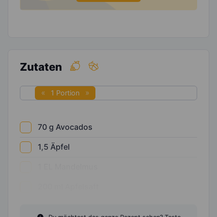
Zutaten
1 Portion
70
g
Avocados
1,5
Äpfel
1
EL
Mandelmus
200
ml
Apfelsaft