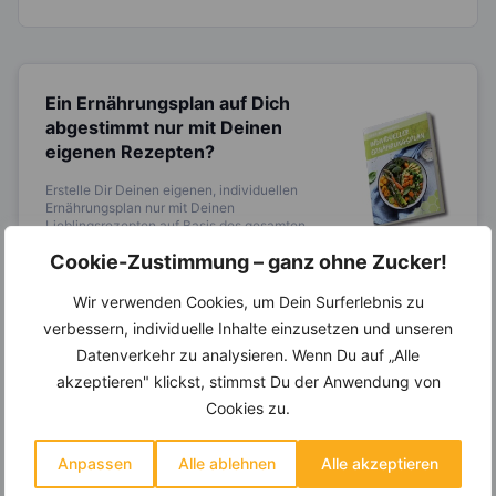
Ein Ernährungsplan auf Dich
abgestimmt
nur mit Deinen
eigenen Rezepten?
Erstelle Dir Deinen eigenen, individuellen
Ernährungsplan nur mit Deinen
Lieblingsrezepten auf Basis des gesamten
Know-Hows von
invi
koo
.
Cookie-Zustimmung – ganz ohne Zucker!
Wir verwenden Cookies, um Dein Surferlebnis zu
verbessern, individuelle Inhalte einzusetzen und unseren
14.000 Rezepte, autom.
Datenverkehr zu analysieren. Wenn Du auf „Alle
Wochenplaner,
dynamische
akzeptieren" klickst, stimmst Du der Anwendung von
Einkaufsliste und noch mehr?
Cookies zu.
Entdecke die
invi
koo
-Mitgliedschaft und erhalte
viele hilfreiche und zeitsparende Möglichkeiten,
Anpassen
Alle ablehnen
Alle akzeptieren
um Deine Ernährung optimal zu gestalten.