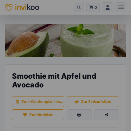
invi
koo
0
Smoothie mit Apfel und
Avocado
Zum Wochenplan hinzufügen
Zur Einkaufsliste
Zur Merkliste