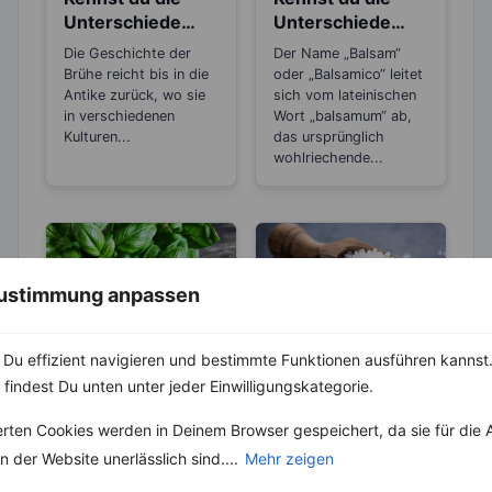
Unterschiede
Unterschiede
zwischen Brühe,
beim Balsamico
Die Geschichte der
Der Name „Balsam“
Fond und
Essig?
Brühe reicht bis in die
oder „Balsamico“ leitet
Bouillon?
Antike zurück, wo sie
sich vom lateinischen
in verschiedenen
Wort „balsamum“ ab,
Kulturen...
das ursprünglich
wohlriechende...
 Zustimmung anpassen
Du effizient navigieren und bestimmte Funktionen ausführen kannst. 
KRÄUTER & GEWÜRZE
ABNEHMEN
 findest Du unten unter jeder Einwilligungskategorie.
KRÄUTER & GEWÜRZE
Basilikum – Es
gibt über 60
Salz – Die
erten Cookies werden in Deinem Browser gespeichert, da sie für die 
verschiedene
Abnehmbremse
 der Website unerlässlich sind....
Mehr zeigen
Der Geschmack und
Arten
Geruch erinnert wohl
Salz ist ein