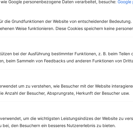
 wie Google personenbezogene Daten verarbeitet, besuche:
Google 
als Erstes an Italien.
lebenswichtiger Stoff
Dabei ist die Herkunft
und aus unserer Küche
heute...
nicht mehr weg zu
denken. Der...
ür die Grundfunktionen der Website von entscheidender Bedeutung. 
esehenen Weise funktionieren. Diese Cookies speichern keine perso
tützen bei der Ausführung bestimmter Funktionen, z. B. beim Teilen 
Weitere Vegetarische Rezepte
men, beim Sammeln von Feedbacks und anderen Funktionen von Dritta
Wirsingröllchen mit Soja-Dip und Zimt
rwendet um zu verstehen, wie Besucher mit der Website interagiere
‹
Kalorien:
511 kcal
›
ie Anzahl der Besucher, Absprungrate, Herkunft der Besucher usw.
Fett:
10 g
Eiweiß:
19 g
Kohlehydrate:
72 g
verwendet, um die wichtigsten Leistungsindizes der Website zu ver
zu bei, den Besuchern ein besseres Nutzererlebnis zu bieten.