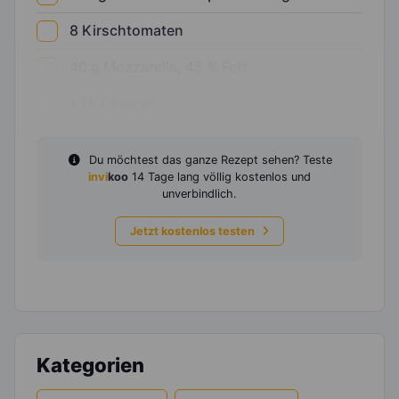
8
Kirschtomaten
40
g
Mozzarella, 45 % Fett
1
TL
Olivenöl
Du möchtest das ganze Rezept sehen? Teste
invi
koo
14 Tage lang völlig kostenlos und
unverbindlich.
Jetzt kostenlos testen
Kategorien