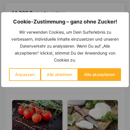
14.000 Rezepte, autom.
Wochenplaner,
dynamische
Cookie-Zustimmung – ganz ohne Zucker!
Einkaufsliste und noch mehr?
Wir verwenden Cookies, um Dein Surferlebnis zu
Entdecke die
invi
koo
-Mitgliedschaft und erhalte
verbessern, individuelle Inhalte einzusetzen und unseren
viele hilfreiche und zeitsparende Möglichkeiten,
um Deine Ernährung optimal zu gestalten.
Datenverkehr zu analysieren. Wenn Du auf „Alle
akzeptieren" klickst, stimmst Du der Anwendung von
Cookies zu.
Erfahre mehr über die Zutaten
Anpassen
Alle ablehnen
Alle akzeptieren
dieses Rezepts