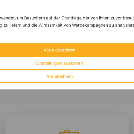
Rezepte mit 400 bis 500 kcal
Rezepte
endet, um Besuchern auf der Grundlage der von ihnen zuvor besuc
 zu liefern und die Wirksamkeit von Werbekampagnen zu analysier
Birnen-Blaubeer-Hirse mit Haselnüssen
‹
Kalorien:
440 kcal
›
Alle akzeptieren
Fett:
12 g
Eiweiß:
9 g
Einstellungen speichern
Kohlehydrate:
64 g
Alle ablehnen