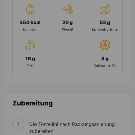
450 kcal
20 g
52 g
Kalorien
Eiweiß
Kohlenhydrate
16 g
3 g
Fett
Ballaststoffe
Zubereitung
1
Die Tortellini nach Packungsanleitung
zubereiten.