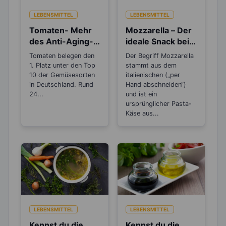
LEBENSMITTEL
LEBENSMITTEL
Tomaten- Mehr
Mozzarella – Der
des Anti-Aging-
ideale Snack beim
Stoffs Lycopin
Abnehmen
Tomaten belegen den
Der Begriff Mozzarella
durchs
1. Platz unter den Top
stammt aus dem
Einkochen?
10 der Gemüsesorten
italienischen („per
in Deutschland. Rund
Hand abschneiden“)
24...
und ist ein
ursprünglicher Pasta-
Käse aus...
LEBENSMITTEL
LEBENSMITTEL
Kennst du die
Kennst du die