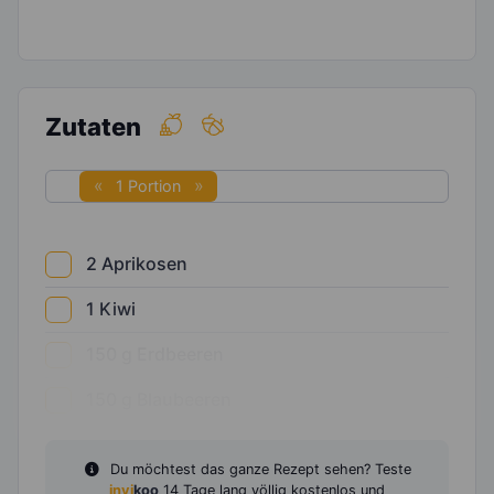
Zutaten
1 Portion
2
Aprikosen
1
Kiwi
150
g
Erdbeeren
150
g
Blaubeeren
Du möchtest das ganze Rezept sehen? Teste
invi
koo
14 Tage lang völlig kostenlos und