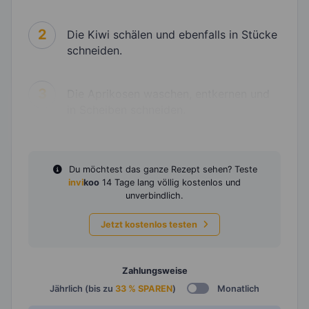
2
Die Kiwi schälen und ebenfalls in Stücke
schneiden.
3
Die Aprikosen waschen, entkernen und
in Scheiben schneiden.
Du möchtest das ganze Rezept sehen? Teste
invi
koo
14 Tage lang völlig kostenlos und
unverbindlich.
Jetzt kostenlos testen
Zahlungsweise
Jährlich (bis zu
33 % SPAREN
)
Monatlich