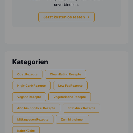
unverbindlich.
Jetzt kostenlos testen
Kategorien
Obst Rezepte
Clean Eating Rezepte
High-Carb Rezepte
Low Fat Rezepte
Vegane Rezepte
Vegetarische Rezepte
400 bis 500 kcal Rezepte
Frühstück Rezepte
Mittagessen Rezepte
Zum Mitnehmen
Kalte Küche