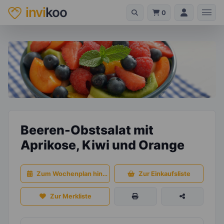
invi
koo
0
Beeren-Obstsalat mit
Aprikose, Kiwi und Orange
Zum Wochenplan hinzufügen
Zur Einkaufsliste
Zur Merkliste