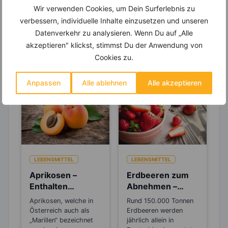
Wir verwenden Cookies, um Dein Surferlebnis zu
verbessern, individuelle Inhalte einzusetzen und unseren
Datenverkehr zu analysieren. Wenn Du auf „Alle
Erfahre mehr über die Zutaten
akzeptieren" klickst, stimmst Du der Anwendung von
Cookies zu.
dieses Rezepts
Anpassen
Alle ablehnen
Alle akzeptieren
LEBENSMITTEL
LEBENSMITTEL
Aprikosen –
Erdbeeren zum
Enthalten
Abnehmen –
reichlich vom
Wusstest du, das
Aprikosen, welche in
Rund 150.000 Tonnen
Super-
sie botanisch
Österreich auch als
Erdbeeren werden
Pflanzenstoff
gesehen Nüsse
„Marillen“ bezeichnet
jährlich allein in