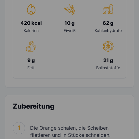
420 kcal
10 g
62 g
Kalorien
Eiweiß
Kohlenhydrate
9 g
21 g
Fett
Ballaststoffe
Zubereitung
1
Die Orange schälen, die Scheiben
filetieren und in Stücke schneiden.