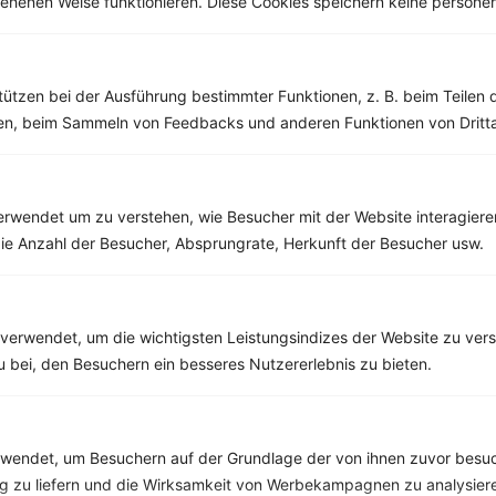
esehenen Weise funktionieren. Diese Cookies speichern keine perso
Weitere Vegetarische Rezepte
tützen bei der Ausführung bestimmter Funktionen, z. B. beim Teilen 
Pfannkuchen mit Apfel
men, beim Sammeln von Feedbacks und anderen Funktionen von Dritta
‹
Kalorien:
369 kcal
›
Fett:
7 g
Eiweiß:
6 g
Kohlehydrate:
67 g
rwendet um zu verstehen, wie Besucher mit der Website interagiere
ie Anzahl der Besucher, Absprungrate, Herkunft der Besucher usw.
Rezepte mit 400 bis 500 kcal
verwendet, um die wichtigsten Leistungsindizes der Website zu ver
Rezepte
zu bei, den Besuchern ein besseres Nutzererlebnis zu bieten.
Ananas-Kokosquark mit Nüssen
endet, um Besuchern auf der Grundlage der von ihnen zuvor besuc
‹
Kalorien:
478 kcal
›
 zu liefern und die Wirksamkeit von Werbekampagnen zu analysier
Fett:
15 g