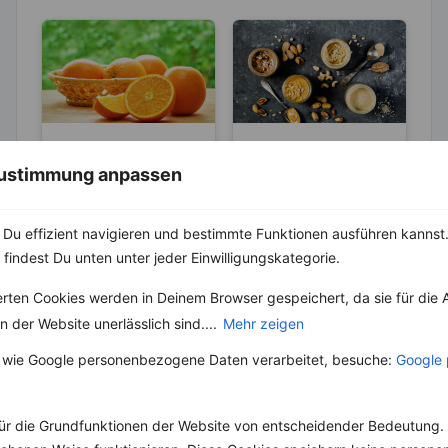
LEBENSMITTEL
LEBENSMITTEL
 Zustimmung anpassen
Die Orange – Der
Die versteckten
Vitamin C-
Vorteile des
Booster für die
Nussmus
Du effizient navigieren und bestimmte Funktionen ausführen kannst. 
Ursprünglich stammen
Nussmus ist an
kalte Jahreszeit
Orangen aus dem weit
Einsatzmöglichkeiten
 findest Du unten unter jeder Einwilligungskategorie.
entfernten China,
und Sorten sehr
weswegen sie auch
vielfältig. Das es sich
erten Cookies werden in Deinem Browser gespeichert, da sie für die 
den Namen „Apfelsine“
mittlerweile solcher
 der Website unerlässlich sind....
Mehr zeigen
(Apfel...
Beliebtheit erfreut,...
 wie Google personenbezogene Daten verarbeitet, besuche:
Google 
ür die Grundfunktionen der Website von entscheidender Bedeutung. 