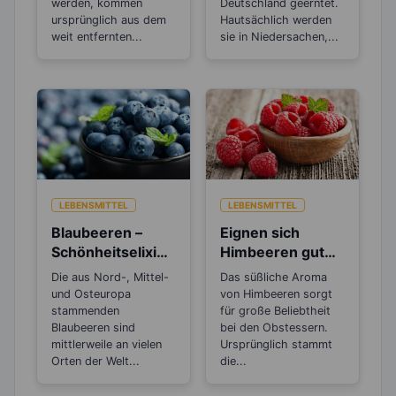
Beta Carotin
werden, kommen
sind?
Deutschland geerntet.
ursprünglich aus dem
Hautsächlich werden
weit entfernten...
sie in Niedersachen,...
LEBENSMITTEL
LEBENSMITTEL
Blaubeeren –
Eignen sich
Schönheitselixier
Himbeeren gut
für die Haut und
zum Abnehmen?
Die aus Nord-, Mittel-
Das süßliche Aroma
gut beim
und Osteuropa
von Himbeeren sorgt
Abnehmen
stammenden
für große Beliebtheit
Blaubeeren sind
bei den Obstessern.
mittlerweile an vielen
Ursprünglich stammt
Orten der Welt...
die...