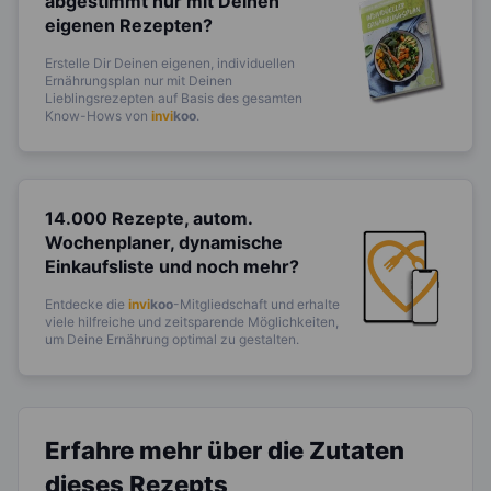
abgestimmt
nur mit Deinen
eigenen Rezepten?
Erstelle Dir Deinen eigenen, individuellen
Ernährungsplan nur mit Deinen
Lieblingsrezepten auf Basis des gesamten
Know-Hows von
invi
koo
.
14.000 Rezepte, autom.
Wochenplaner,
dynamische
Einkaufsliste und noch mehr?
Entdecke die
invi
koo
-Mitgliedschaft und erhalte
viele hilfreiche und zeitsparende Möglichkeiten,
um Deine Ernährung optimal zu gestalten.
Erfahre mehr über die Zutaten
dieses Rezepts