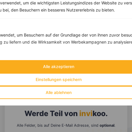
verwendet, um die wichtigsten Leistungsindizes der Website zu ver
zu bei, den Besuchern ein besseres Nutzererlebnis zu bieten.
endet, um Besuchern auf der Grundlage der von ihnen zuvor besuc
 zu liefern und die Wirksamkeit von Werbekampagnen zu analysier
Alle akzeptieren
Einstellungen speichern
10 %
Gutschein für unseren Shop
Tipps & Tricks
Aktionen & Rabatte
Alle ablehnen
Rezept-Empfehlungen
Viele Insights
Werde Teil von
invi
koo
.
Alle Felder, bis auf Deine E-Mail Adresse, sind
optional
.