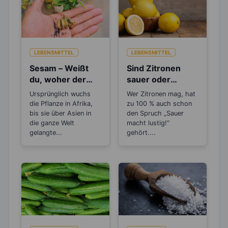
LEBENSMITTEL
LEBENSMITTEL
Sesam – Weißt
Sind Zitronen
du, woher der
sauer oder
Spruch „Sesam
basisch?
Ursprünglich wuchs
Wer Zitronen mag, hat
öffne dich“
die Pflanze in Afrika,
zu 100 % auch schon
kommt?
bis sie über Asien in
den Spruch „Sauer
die ganze Welt
macht lustig!“
gelangte...
gehört....