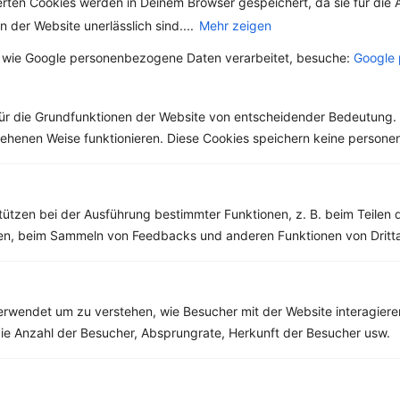
erten Cookies werden in Deinem Browser gespeichert, da sie für die 
Eiweiß:
23 g
 der Website unerlässlich sind....
Mehr zeigen
Kohlehydrate:
42 g
 wie Google personenbezogene Daten verarbeitet, besuche:
Google 
ür die Grundfunktionen der Website von entscheidender Bedeutung. 
Rezepte mit 600 bis 700 kcal
esehenen Weise funktionieren. Diese Cookies speichern keine perso
Rezepte
tützen bei der Ausführung bestimmter Funktionen, z. B. beim Teilen 
Champignonauflauf mit Kartoffeln und veganem Mozzarella
men, beim Sammeln von Feedbacks und anderen Funktionen von Dritta
‹
Kalorien:
645 kcal
›
Fett:
29 g
Eiweiß:
20 g
Kohlehydrate:
66 g
rwendet um zu verstehen, wie Besucher mit der Website interagiere
ie Anzahl der Besucher, Absprungrate, Herkunft der Besucher usw.