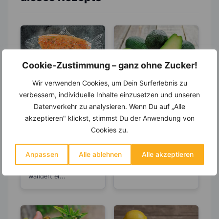
Cookie-Zustimmung – ganz ohne Zucker!
Wir verwenden Cookies, um Dein Surferlebnis zu
LEBENSMITTEL
LEBENSMITTEL
verbessern, individuelle Inhalte einzusetzen und unseren
Atlantischer
Avocado – Gehört
Datenverkehr zu analysieren. Wenn Du auf „Alle
Lachs – Eine
sie zu den Obst-
akzeptieren" klickst, stimmst Du der Anwendung von
fantastische
oder
Cookies zu.
Der Atlantische Lachs
Auch wenn es der
Omega-3-Quelle
Gemüsesorten?
lebt in den
Geschmack nicht ganz
küstennahen Regionen
vermuten lässt,
Anpassen
Alle ablehnen
Alle akzeptieren
des Nordatlantiks. Je
handelt es sich bei der
nach Lebenszyklus
Avocado...
wandert er...