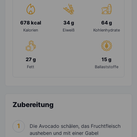
678 kcal
34 g
64 g
Kalorien
Eiweiß
Kohlenhydrate
27 g
15 g
Fett
Ballaststoffe
Zubereitung
1
Die Avocado schälen, das Fruchtfleisch
ausheben und mit einer Gabel