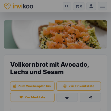
invi
koo
0
Vollkornbrot mit Avocado,
Lachs und Sesam
Zum Wochenplan hinzufügen
Zur Einkaufsliste
Zur Merkliste