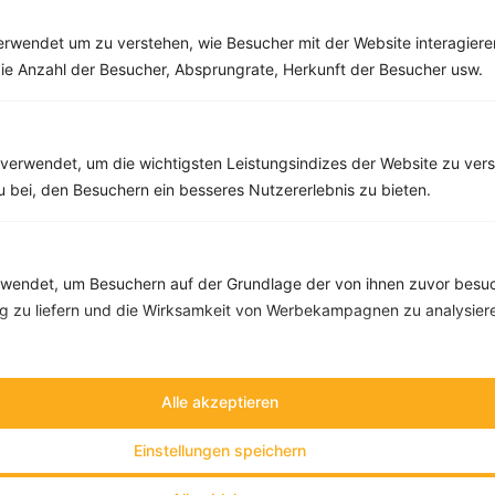
rwendet um zu verstehen, wie Besucher mit der Website interagiere
ie Anzahl der Besucher, Absprungrate, Herkunft der Besucher usw.
10 %
Gutschein für unseren Shop
Tipps & Tricks
Aktionen & Rabatte
verwendet, um die wichtigsten Leistungsindizes der Website zu ver
zu bei, den Besuchern ein besseres Nutzererlebnis zu bieten.
Rezept-Empfehlungen
Viele Insights
Werde Teil von
invi
koo
.
Alle Felder, bis auf Deine E-Mail Adresse, sind
optional
.
endet, um Besuchern auf der Grundlage der von ihnen zuvor besuc
 zu liefern und die Wirksamkeit von Werbekampagnen zu analysier
VORNAME
Alle akzeptieren
NACHNAME
Einstellungen speichern
DEIN TAGESBEDARF