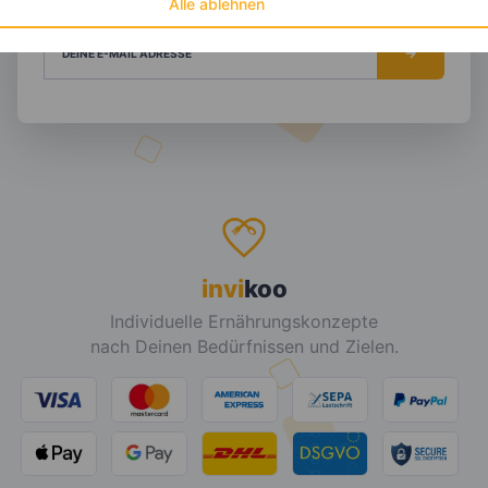
Alle ablehnen
DEINE E-MAIL ADRESSE
invi
koo
Individuelle Ernährungskonzepte
nach Deinen Bedürfnissen und Zielen.