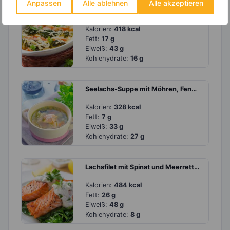
Anpassen
Alle ablehnen
Alle akzeptieren
Brokkoli-Auflauf mit Alaska Seelachs und Möhren
Kalorien:
418 kcal
Fett:
17 g
Eiweiß:
43 g
Kohlehydrate:
16 g
Seelachs-Suppe mit Möhren, Fenchel und Zitrone
Kalorien:
328 kcal
Fett:
7 g
Eiweiß:
33 g
Kohlehydrate:
27 g
Lachsfilet mit Spinat und Meerrettichquark
Kalorien:
484 kcal
Fett:
26 g
Eiweiß:
48 g
Kohlehydrate:
8 g