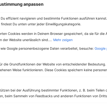
High Protein
 Zustimmung anpassen
Kräuter & Gewürze
Lebensmittel
Du effizient navigieren und bestimmte Funktionen ausführen kannst. 
Low Carb
 findest Du unten unter jeder Einwilligungskategorie.
Low Fat
Sport
erten Cookies werden in Deinem Browser gespeichert, da sie für die 
Vegan
 der Website unerlässlich sind....
Mehr zeigen
Vegetarisch
Vitalstoffe
 wie Google personenbezogene Daten verarbeitet, besuche:
Google 
ür die Grundfunktionen der Website von entscheidender Bedeutung. 
esehenen Weise funktionieren. Diese Cookies speichern keine perso
tützen bei der Ausführung bestimmter Funktionen, z. B. beim Teilen 
men, beim Sammeln von Feedbacks und anderen Funktionen von Dritta