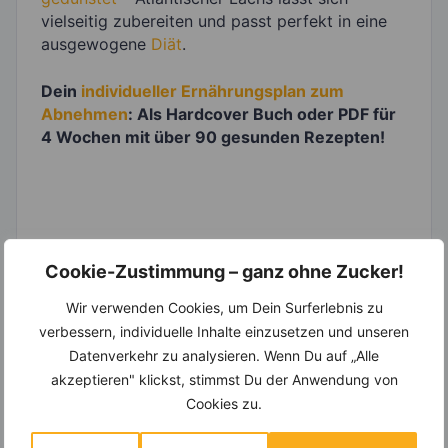
vielseitig zubereiten und passt perfekt in eine
ausgewogene
Diät
.
Dein
individueller Ernährungsplan zum
Abnehmen
: Als Hardcover Buch oder PDF für
4 Wochen mit über 90 gesunden Rezepten!
Cookie-Zustimmung – ganz ohne Zucker!
Wir verwenden Cookies, um Dein Surferlebnis zu
Zurück zur Übersicht
verbessern, individuelle Inhalte einzusetzen und unseren
Datenverkehr zu analysieren. Wenn Du auf „Alle
akzeptieren" klickst, stimmst Du der Anwendung von
Rezepte zu diesem Thema
Cookies zu.