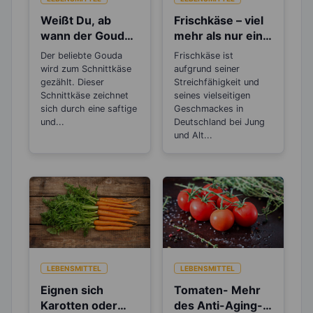
Weißt Du, ab
Frischkäse – viel
wann der Gouda
mehr als nur ein
als „Alter Gouda“
Brotaufstrich
Der beliebte Gouda
Frischkäse ist
bezeichnet wird?
wird zum Schnittkäse
aufgrund seiner
gezählt. Dieser
Streichfähigkeit und
Schnittkäse zeichnet
seines vielseitigen
sich durch eine saftige
Geschmackes in
und...
Deutschland bei Jung
und Alt...
LEBENSMITTEL
LEBENSMITTEL
Eignen sich
Tomaten- Mehr
Karotten oder
des Anti-Aging-