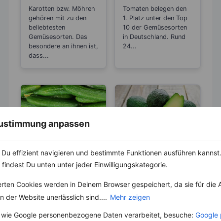
Möhren zum
Stoffs Lycopin
Karotten bzw. Möhren
Tomaten belegen den
Abnehmen?
durchs
gehören mit zu den
1. Platz unter den Top
Einkochen?
beliebtesten
10 der Gemüsesorten
Gemüsesorten. Das
in Deutschland. Rund
besondere an ihnen ist,
24...
dass...
 Zustimmung anpassen
LEBENSMITTEL
LEBENSMITTEL
Du effizient navigieren und bestimmte Funktionen ausführen kannst. 
 findest Du unten unter jeder Einwilligungskategorie.
Salatgurken – Mit
Avocado – Gehört
nur 12 Kalorien
sie zu den Obst-
erten Cookies werden in Deinem Browser gespeichert, da sie für die 
sind sie wahre
oder
Auf dem dritten Platz
Auch wenn es der
 der Website unerlässlich sind....
Mehr zeigen
Schlankmacher!
Gemüsesorten?
der beliebtesten
Geschmack nicht ganz
Gemüsesorten der
vermuten lässt,
 wie Google personenbezogene Daten verarbeitet, besuche:
Google 
Deutschen stehen
handelt es sich bei der