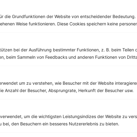
nach Tomaten und
Avocado...
Möhren die...
ür die Grundfunktionen der Website von entscheidender Bedeutung. 
esehenen Weise funktionieren. Diese Cookies speichern keine perso
Weitere Vegetarische Rezepte
tützen bei der Ausführung bestimmter Funktionen, z. B. beim Teilen 
men, beim Sammeln von Feedbacks und anderen Funktionen von Dritta
Aubergine mit Zucchini, Tofu und Paprika
rwendet um zu verstehen, wie Besucher mit der Website interagiere
‹
Kalorien:
536 kcal
›
Fett:
28 g
ie Anzahl der Besucher, Absprungrate, Herkunft der Besucher usw.
Eiweiß:
35 g
Kohlehydrate:
23 g
verwendet, um die wichtigsten Leistungsindizes der Website zu ver
zu bei, den Besuchern ein besseres Nutzererlebnis zu bieten.
Rezepte mit 500 bis 600 kcal