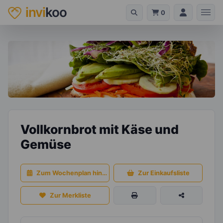
invi
koo
0
Vollkornbrot mit Käse und
Gemüse
Zum Wochenplan hinzufügen
Zur Einkaufsliste
Zur Merkliste