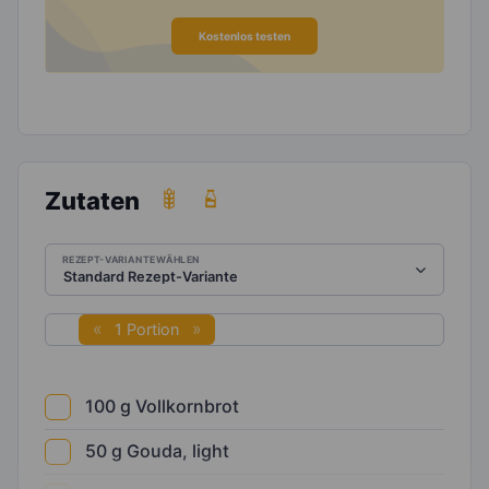
Kostenlos testen
Zutaten
REZEPT-VARIANTE WÄHLEN
1 Portion
100
g
Vollkornbrot
50
g
Gouda, light