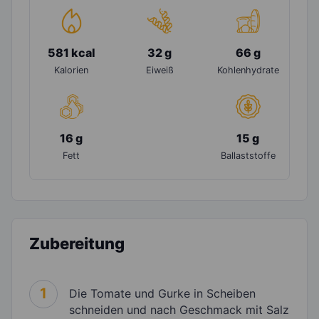
581 kcal
32 g
66 g
Kalorien
Eiweiß
Kohlenhydrate
16 g
15 g
Fett
Ballaststoffe
Zubereitung
1
Die Tomate und Gurke in Scheiben
schneiden und nach Geschmack mit Salz