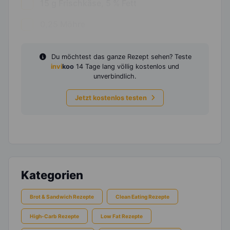
15
g
Frischkäse, 5 % Fett
0,25
Möhre
Du möchtest das ganze Rezept sehen? Teste
invi
koo
14 Tage lang völlig kostenlos und
unverbindlich.
Jetzt kostenlos testen
Kategorien
Brot & Sandwich Rezepte
Clean Eating Rezepte
High-Carb Rezepte
Low Fat Rezepte