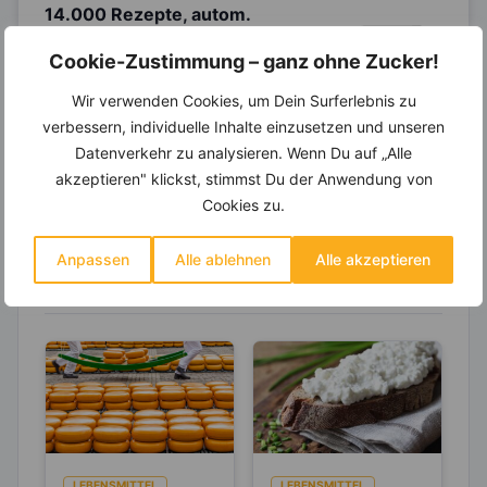
14.000 Rezepte, autom.
Wochenplaner,
dynamische
Cookie-Zustimmung – ganz ohne Zucker!
Einkaufsliste und noch mehr?
Wir verwenden Cookies, um Dein Surferlebnis zu
Entdecke die
invi
koo
-Mitgliedschaft und erhalte
viele hilfreiche und zeitsparende Möglichkeiten,
verbessern, individuelle Inhalte einzusetzen und unseren
um Deine Ernährung optimal zu gestalten.
Datenverkehr zu analysieren. Wenn Du auf „Alle
akzeptieren" klickst, stimmst Du der Anwendung von
Cookies zu.
Erfahre mehr über die Zutaten
Anpassen
Alle ablehnen
Alle akzeptieren
dieses Rezepts
LEBENSMITTEL
LEBENSMITTEL