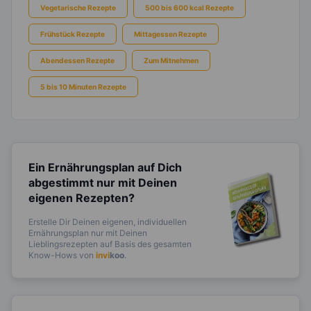
Vegetarische Rezepte
500 bis 600 kcal Rezepte
Frühstück Rezepte
Mittagessen Rezepte
Abendessen Rezepte
Zum Mitnehmen
5 bis 10 Minuten Rezepte
Ein Ernährungsplan auf Dich
abgestimmt
nur mit Deinen
eigenen Rezepten?
Erstelle Dir Deinen eigenen, individuellen
Ernährungsplan nur mit Deinen
Lieblingsrezepten auf Basis des gesamten
Know-Hows von
invi
koo
.