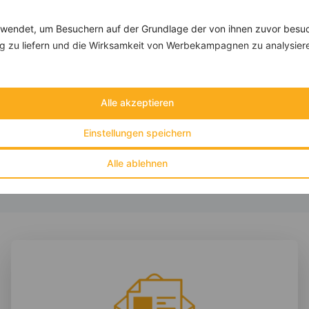
Rezepte
endet, um Besuchern auf der Grundlage der von ihnen zuvor besuc
 zu liefern und die Wirksamkeit von Werbekampagnen zu analysier
Omelett mit Krabben und Zucchini
‹
Kalorien:
557 kcal
›
Fett:
34 g
Alle akzeptieren
Eiweiß:
51 g
Kohlehydrate:
6 g
Einstellungen speichern
Alle ablehnen