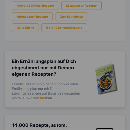
400 bis 500 kcal Rezepte
Mittagessen Rezepte
Abendessen Rezepte
Zum Mitnehmen
Kalte Küche
5 bis 10 Minuten Rezepte
Ein Ernährungsplan auf Dich
abgestimmt
nur mit Deinen
eigenen Rezepten?
Erstelle Dir Deinen eigenen, individuellen
Ernährungsplan nur mit Deinen
Lieblingsrezepten auf Basis des gesamten
Know-Hows von
invi
koo
.
14.000 Rezepte, autom.