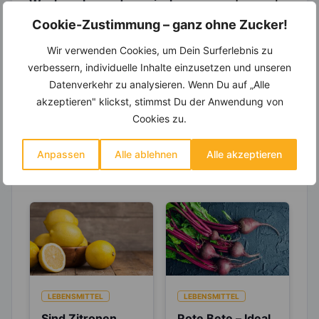
Wochenplaner,
dynamische
Einkaufsliste und noch mehr?
Cookie-Zustimmung – ganz ohne Zucker!
Entdecke die
invi
koo
-Mitgliedschaft und erhalte
Wir verwenden Cookies, um Dein Surferlebnis zu
viele hilfreiche und zeitsparende Möglichkeiten,
verbessern, individuelle Inhalte einzusetzen und unseren
um Deine Ernährung optimal zu gestalten.
Datenverkehr zu analysieren. Wenn Du auf „Alle
akzeptieren" klickst, stimmst Du der Anwendung von
Cookies zu.
Erfahre mehr über die Zutaten
Anpassen
Alle ablehnen
Alle akzeptieren
dieses Rezepts
LEBENSMITTEL
LEBENSMITTEL
Sind Zitronen
Rote Bete – Ideal