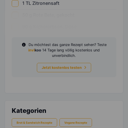
1
TL
Zitronensaft
50
g
Rote Bete, gekocht
90
g
Kichererbsen, Dose
Du möchtest das ganze Rezept sehen? Teste
invi
koo
14 Tage lang völlig kostenlos und
unverbindlich.
Jetzt kostenlos testen
Kategorien
Brot & Sandwich Rezepte
Vegane Rezepte