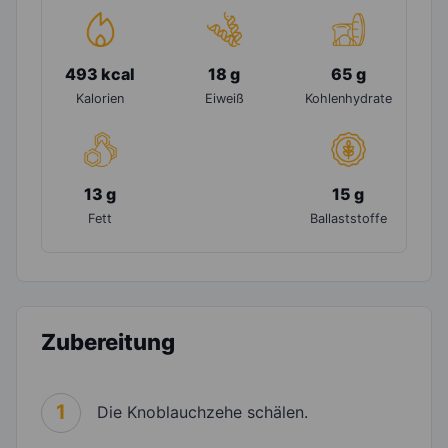
493 kcal
18 g
65 g
Kalorien
Eiweiß
Kohlenhydrate
13 g
15 g
Fett
Ballaststoffe
Zubereitung
1
Die Knoblauchzehe schälen.