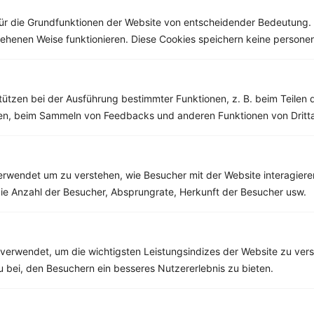
ür die Grundfunktionen der Website von entscheidender Bedeutung. 
esehenen Weise funktionieren. Diese Cookies speichern keine perso
Weitere Vegane Rezepte
tützen bei der Ausführung bestimmter Funktionen, z. B. beim Teilen 
men, beim Sammeln von Feedbacks und anderen Funktionen von Dritta
Grünkohl-Quinoa-Salat mit Cranberry-Dressing
‹
Kalorien:
483 kcal
›
rwendet um zu verstehen, wie Besucher mit der Website interagiere
Fett:
15 g
Eiweiß:
16 g
ie Anzahl der Besucher, Absprungrate, Herkunft der Besucher usw.
Kohlehydrate:
62 g
verwendet, um die wichtigsten Leistungsindizes der Website zu ver
zu bei, den Besuchern ein besseres Nutzererlebnis zu bieten.
Rezepte mit 400 bis 500 kcal
Rezepte