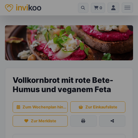
invi
koo
0
Vollkornbrot mit rote Bete-
Humus und veganem Feta
Zum Wochenplan hinzufügen
Zur Einkaufsliste
Zur Merkliste