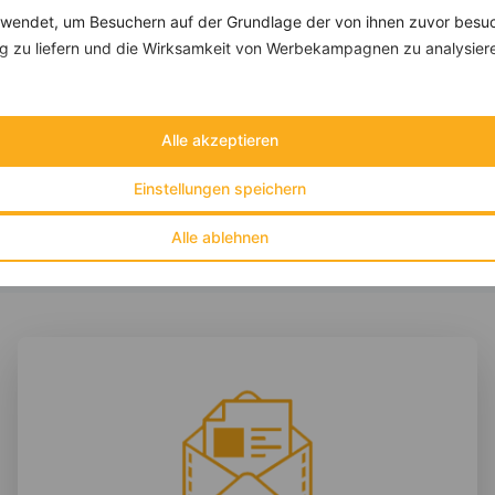
endet, um Besuchern auf der Grundlage der von ihnen zuvor besuc
 zu liefern und die Wirksamkeit von Werbekampagnen zu analysier
Omelett mit Krabben und Zucchini
‹
Kalorien:
469 kcal
›
Fett:
32 g
Eiweiß:
37 g
Alle akzeptieren
Kohlehydrate:
4 g
Einstellungen speichern
Alle ablehnen