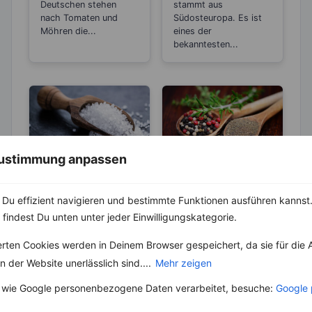
Deutschen stehen
stammt aus
nach Tomaten und
Südosteuropa. Es ist
Möhren die...
eines der
bekanntesten...
 Zustimmung anpassen
ABNEHMEN
KRÄUTER & GEWÜRZE
KRÄUTER & GEWÜRZE
Pfeffer- Die
Du effizient navigieren und bestimmte Funktionen ausführen kannst. 
Unterschiede
Salz – Die
 findest Du unten unter jeder Einwilligungskategorie.
zwischen den
Abnehmbremse
Die Heimat des echten
Sorten
erten Cookies werden in Deinem Browser gespeichert, da sie für die 
Pfeffers ist die
Salz ist ein
Malabarküste in Indien.
 der Website unerlässlich sind....
Mehr zeigen
lebenswichtiger Stoff
Dort ist auch das
und aus unserer Küche
 wie Google personenbezogene Daten verarbeitet, besuche:
Google 
Klima...
nicht mehr weg zu
denken. Der...