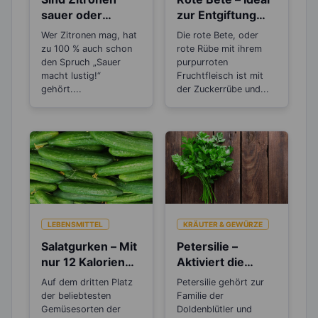
sauer oder
zur Entgiftung
basisch?
und inneren
Wer Zitronen mag, hat
Die rote Bete, oder
Reinigung
zu 100 % auch schon
rote Rübe mit ihrem
den Spruch „Sauer
purpurroten
macht lustig!“
Fruchtfleisch ist mit
gehört....
der Zuckerrübe und...
LEBENSMITTEL
KRÄUTER & GEWÜRZE
Salatgurken – Mit
Petersilie –
nur 12 Kalorien
Aktiviert die
sind sie wahre
Entgiftungsarbeit
Auf dem dritten Platz
Petersilie gehört zur
Schlankmacher!
von Niere und
der beliebtesten
Familie der
Blase
Gemüsesorten der
Doldenblütler und