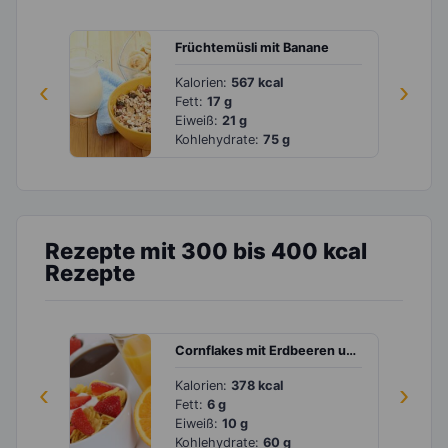
Früchtemüsli mit Banane
‹
Kalorien:
567 kcal
›
Fett:
17 g
Eiweiß:
21 g
Kohlehydrate:
75 g
Rezepte mit 300 bis 400 kcal
Rezepte
Cornflakes mit Erdbeeren und Joghurt
‹
Kalorien:
378 kcal
›
Fett:
6 g
Eiweiß:
10 g
Kohlehydrate:
60 g