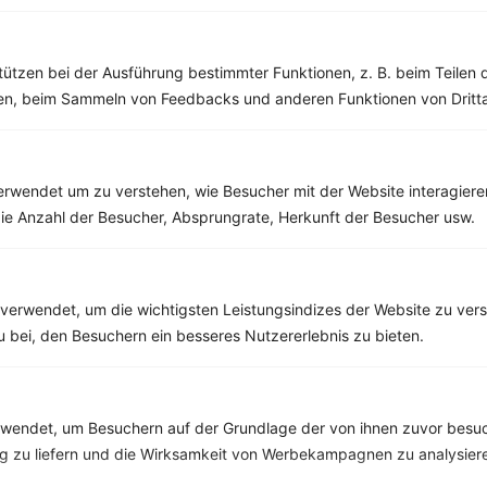
Rezept-Empfehlungen
Viele Insights
Werde Teil von
invi
koo
.
tützen bei der Ausführung bestimmter Funktionen, z. B. beim Teilen 
Alle Felder, bis auf Deine E-Mail Adresse, sind
optional
.
men, beim Sammeln von Feedbacks und anderen Funktionen von Dritta
VORNAME
rwendet um zu verstehen, wie Besucher mit der Website interagiere
NACHNAME
ie Anzahl der Besucher, Absprungrate, Herkunft der Besucher usw.
DEIN TAGESBEDARF
verwendet, um die wichtigsten Leistungsindizes der Website zu ver
zu bei, den Besuchern ein besseres Nutzererlebnis zu bieten.
DEINE E-MAIL ADRESSE
endet, um Besuchern auf der Grundlage der von ihnen zuvor besuc
 zu liefern und die Wirksamkeit von Werbekampagnen zu analysier