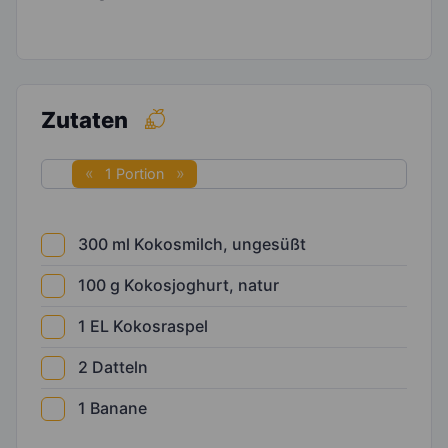
Zutaten
1 Portion
300
ml
Kokosmilch, ungesüßt
100
g
Kokosjoghurt, natur
1
EL
Kokosraspel
2
Datteln
1
Banane