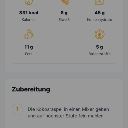
331 kcal
6 g
45 g
Kalorien
Eiweiß
Kohlenhydrate
11 g
5 g
Fett
Ballaststoffe
Zubereitung
1
Die Kokosraspel in einen Mixer geben
und auf höchster Stufe fein mahlen.