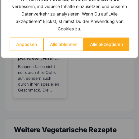
verbessern, individuelle Inhalte einzusetzen und unseren
Datenverkehr zu analysieren. Wenn Du auf „Alle
akzeptieren" klickst, stimmst Du der Anwendung von
Cookies zu.
LEBENSMITTEL
Anpassen
Alle ablehnen
Alle akzeptieren
Bananen – Der
perfekte „Anti-
Stress“-Snack
Bananen fallen nicht
nur durch ihre Optik
auf, sondern auch
durch ihren speziellen
Geschmack. Die...
Weitere Vegetarische Rezepte