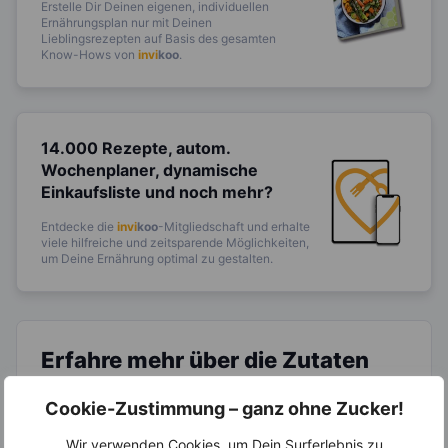
Erstelle Dir Deinen eigenen, individuellen
Ernährungsplan nur mit Deinen
Lieblingsrezepten auf Basis des gesamten
Know-Hows von
invi
koo
.
14.000 Rezepte, autom.
Wochenplaner,
dynamische
Einkaufsliste und noch mehr?
Entdecke die
invi
koo
-Mitgliedschaft und erhalte
viele hilfreiche und zeitsparende Möglichkeiten,
um Deine Ernährung optimal zu gestalten.
Erfahre mehr über die Zutaten
dieses Rezepts
Cookie-Zustimmung – ganz ohne Zucker!
Wir verwenden Cookies, um Dein Surferlebnis zu