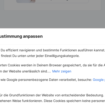
 Zustimmung anpassen
Du effizient navigieren und bestimmte Funktionen ausführen kannst. 
 findest Du unten unter jeder Einwilligungskategorie.
erten Cookies werden in Deinem Browser gespeichert, da sie für die 
 der Website unerlässlich sind....
Mehr zeigen
 wie Google personenbezogene Daten verarbeitet, besuche:
Google 
10 %
Gutschein für unseren Shop
ür die Grundfunktionen der Website von entscheidender Bedeutung. 
Tipps & Tricks
Aktionen & Rabatte
esehenen Weise funktionieren. Diese Cookies speichern keine perso