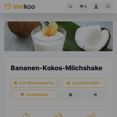
invi
koo
0
Bananen-Kokos-Milchshake
Zum Wochenplan hinzufügen
Zur Einkaufsliste
Zur Merkliste