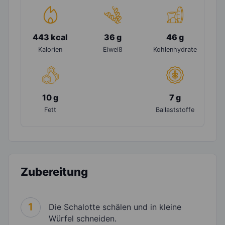
443 kcal
36 g
46 g
Kalorien
Eiweiß
Kohlenhydrate
10 g
7 g
Fett
Ballaststoffe
Zubereitung
1
Die Schalotte schälen und in kleine
Würfel schneiden.