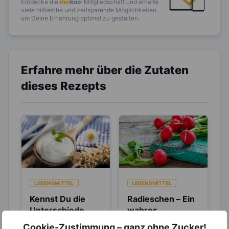
Entdecke die
invi
koo
-Mitgliedschaft und erhalte
viele hilfreiche und zeitsparende Möglichkeiten,
um Deine Ernährung optimal zu gestalten.
Erfahre mehr über die Zutaten
dieses Rezepts
LEBENSMITTEL
LEBENSMITTEL
Kennst Du die
Radieschen – Ein
Unterschiede
wahres
zwischen Sahne,
Antibiotikum
Welches Milchprodukt
Tatsächlich ist die
Cookie-Zustimmung – ganz ohne Zucker!