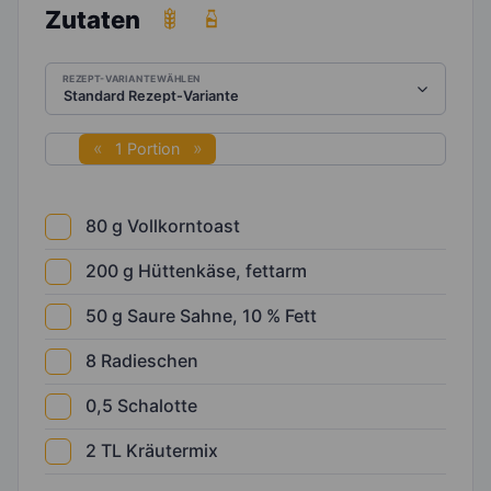
Zutaten
REZEPT-VARIANTE WÄHLEN
1 Portion
80
g
Vollkorntoast
200
g
Hüttenkäse, fettarm
50
g
Saure Sahne, 10 % Fett
8
Radieschen
0,5
Schalotte
2
TL
Kräutermix