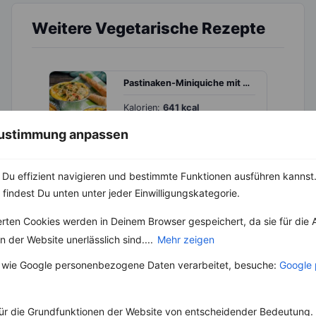
Weitere Vegetarische Rezepte
Pastinaken-Miniquiche mit Tomaten und Spinat
‹
Kalorien:
641 kcal
›
Fett:
18 g
 Zustimmung anpassen
Eiweiß:
37 g
Kohlehydrate:
73 g
Du effizient navigieren und bestimmte Funktionen ausführen kannst. 
 findest Du unten unter jeder Einwilligungskategorie.
erten Cookies werden in Deinem Browser gespeichert, da sie für die 
Rezepte mit 400 bis 500 kcal
Rezepte
 der Website unerlässlich sind....
Mehr zeigen
 wie Google personenbezogene Daten verarbeitet, besuche:
Google 
Reis mit Kidneybohnen, Zucchini, Möhre und Pilzen
ür die Grundfunktionen der Website von entscheidender Bedeutung. 