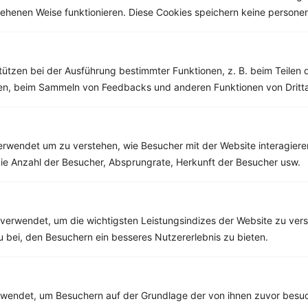
‹
Kalorien:
423 kcal
›
esehenen Weise funktionieren. Diese Cookies speichern keine perso
Fett:
12 g
Eiweiß:
11 g
Kohlehydrate:
61 g
tützen bei der Ausführung bestimmter Funktionen, z. B. beim Teilen 
men, beim Sammeln von Feedbacks und anderen Funktionen von Dritta
rwendet um zu verstehen, wie Besucher mit der Website interagiere
ie Anzahl der Besucher, Absprungrate, Herkunft der Besucher usw.
verwendet, um die wichtigsten Leistungsindizes der Website zu ver
zu bei, den Besuchern ein besseres Nutzererlebnis zu bieten.
endet, um Besuchern auf der Grundlage der von ihnen zuvor besuc