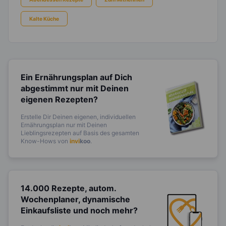
Kalte Küche
Ein Ernährungsplan auf Dich
abgestimmt
nur mit Deinen
eigenen Rezepten?
Erstelle Dir Deinen eigenen, individuellen
Ernährungsplan nur mit Deinen
Lieblingsrezepten auf Basis des gesamten
Know-Hows von
invi
koo
.
14.000 Rezepte, autom.
Wochenplaner,
dynamische
Einkaufsliste und noch mehr?