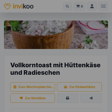
invi
koo
0
Vollkorntoast mit Hüttenkäse
und Radieschen
Zum Wochenplan hinzufügen
Zur Einkaufsliste
Zur Merkliste