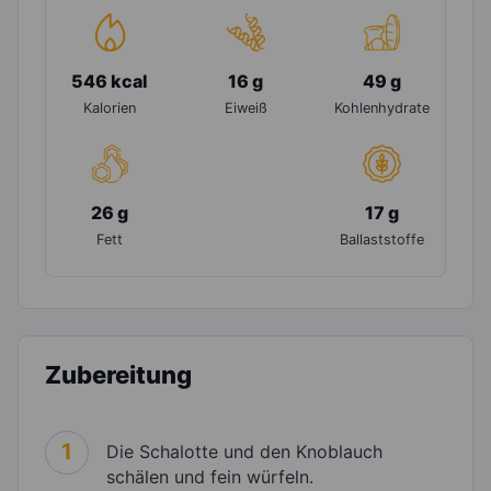
546 kcal
16 g
49 g
Kalorien
Eiweiß
Kohlenhydrate
26 g
17 g
Fett
Ballaststoffe
Zubereitung
1
Die Schalotte und den Knoblauch
schälen und fein würfeln.