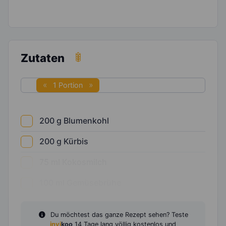
Zutaten
1 Portion
200
g
Blumenkohl
200
g
Kürbis
75
ml
Kokosmilch
100
ml
Gemüsebrühe
Du möchtest das ganze Rezept sehen? Teste
invi
koo
14 Tage lang völlig kostenlos und