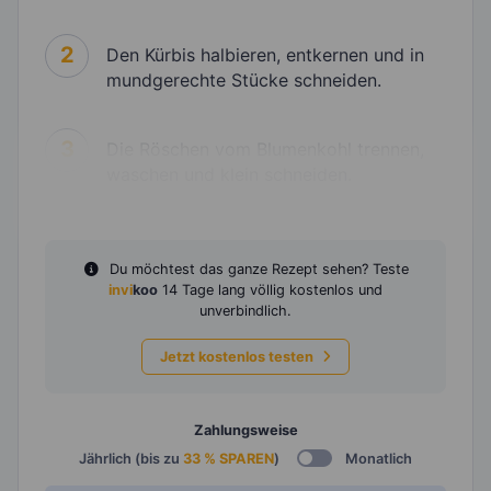
2
Den Kürbis halbieren, entkernen und in
mundgerechte Stücke schneiden.
3
Die Röschen vom Blumenkohl trennen,
waschen und klein schneiden.
Du möchtest das ganze Rezept sehen? Teste
invi
koo
14 Tage lang völlig kostenlos und
unverbindlich.
Jetzt kostenlos testen
Zahlungsweise
Jährlich (bis zu
33 % SPAREN
)
Monatlich