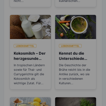
nicht...
kulinarischen...
LEBENSMITTEL
LEBENSMITTEL
Kokosmilch – Der
Kennst du die
herzgesunde
Unterschiede
Sahneersatz
zwischen Brühe,
In tropischen Ländern
Die Geschichte der
Fond und
sowie für Thai- und
Brühe reicht bis in die
Bouillon?
Currygerichte gilt die
Antike zurück, wo sie
Kokosmilch als
in verschiedenen
wichtige Zutat. Für...
Kulturen...