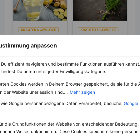
KRÄUTER & GEWÜRZE
KRÄUTER & GEWÜRZE
Ingwer – Gesund
Dill und seine
 Zustimmung anpassen
und ideal für jede
„magische“
Diät
Wirkung
Ingwer gehört zur
Schon in der Antike
Familie der
war der Dill sehr
Du effizient navigieren und bestimmte Funktionen ausführen kannst. 
Ingwergewächse.
beliebt und ihm wurde
 findest Du unten unter jeder Einwilligungskategorie.
Schon seit langer Zeit
sogar eine magische...
wird er im Osten
erten Cookies werden in Deinem Browser gespeichert, da sie für die 
kultiviert....
 der Website unerlässlich sind....
Mehr zeigen
 wie Google personenbezogene Daten verarbeitet, besuche:
Google 
Weitere Vegetarische Rezepte
ür die Grundfunktionen der Website von entscheidender Bedeutung. 
esehenen Weise funktionieren. Diese Cookies speichern keine perso