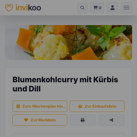
invi
koo
0
Blumenkohlcurry mit Kürbis
und Dill
Zum Wochenplan hinzufügen
Zur Einkaufsliste
Zur Merkliste