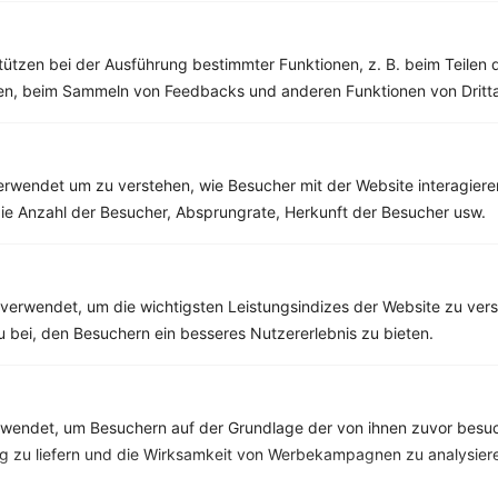
Milchshake mit Pflaumen und Joghurt
tützen bei der Ausführung bestimmter Funktionen, z. B. beim Teilen 
‹
Kalorien:
298 kcal
›
men, beim Sammeln von Feedbacks und anderen Funktionen von Dritta
Fett:
5 g
Eiweiß:
11 g
Kohlehydrate:
46 g
rwendet um zu verstehen, wie Besucher mit der Website interagiere
ie Anzahl der Besucher, Absprungrate, Herkunft der Besucher usw.
Rezepte mit 500 bis 600 kcal
Rezepte
verwendet, um die wichtigsten Leistungsindizes der Website zu ver
zu bei, den Besuchern ein besseres Nutzererlebnis zu bieten.
Kartoffeltopf mit Tomaten, Mangold, Brokkoli, Zucchini und Pute
‹
Kalorien:
501 kcal
›
endet, um Besuchern auf der Grundlage der von ihnen zuvor besuc
Fett:
10 g
Eiweiß:
50 g
 zu liefern und die Wirksamkeit von Werbekampagnen zu analysier
Kohlehydrate:
42 g