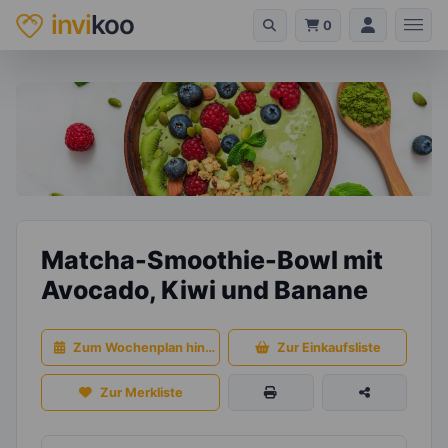
invi
koo
0
Matcha-Smoothie-Bowl mit
Avocado, Kiwi und Banane
Zum Wochenplan hinzufügen
Zur Einkaufsliste
Zur Merkliste