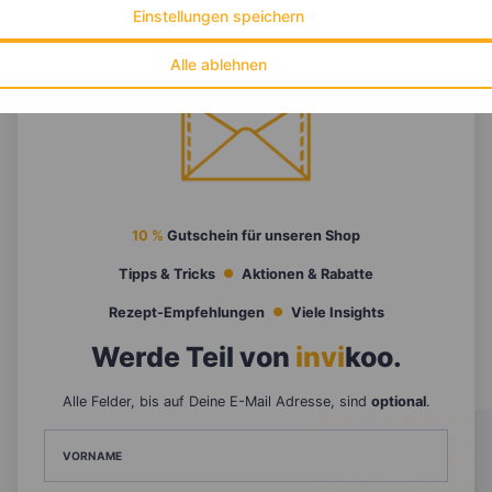
Einstellungen speichern
Alle ablehnen
10 %
Gutschein für unseren Shop
Tipps & Tricks
Aktionen & Rabatte
Rezept-Empfehlungen
Viele Insights
Werde Teil von
invi
koo
.
Alle Felder, bis auf Deine E-Mail Adresse, sind
optional
.
VORNAME