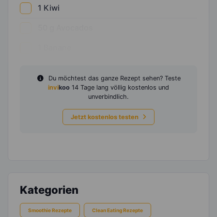
1
Kiwi
50
g
Avocados
1
Banane
Du möchtest das ganze Rezept sehen? Teste
invi
koo
14 Tage lang völlig kostenlos und
unverbindlich.
Jetzt kostenlos testen
Kategorien
Smoothie Rezepte
Clean Eating Rezepte