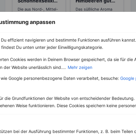
Schönheitselixier
Himbeeren gut
für die Haut und
zum Abnehmen?
Die aus Nord-, Mittel-
Das süßliche Aroma
gut beim
und Osteuropa
von Himbeeren sorgt
Abnehmen
stammenden
für große Beliebtheit
 Zustimmung anpassen
Blaubeeren sind
bei den Obstessern.
mittlerweile an vielen
Ursprünglich stammt
Orten der Welt...
die...
Du effizient navigieren und bestimmte Funktionen ausführen kannst. 
 findest Du unten unter jeder Einwilligungskategorie.
erten Cookies werden in Deinem Browser gespeichert, da sie für die 
 der Website unerlässlich sind....
Mehr zeigen
Weitere Vegetarische Rezepte
 wie Google personenbezogene Daten verarbeitet, besuche:
Google 
ür die Grundfunktionen der Website von entscheidender Bedeutung. 
Rührei mit Champignons, Paprika, Erbsen und Mais
esehenen Weise funktionieren. Diese Cookies speichern keine perso
‹
Kalorien:
495 kcal
›
Fett:
26 g
Eiweiß:
31 g
Kohlehydrate:
26 g
tützen bei der Ausführung bestimmter Funktionen, z. B. beim Teilen 