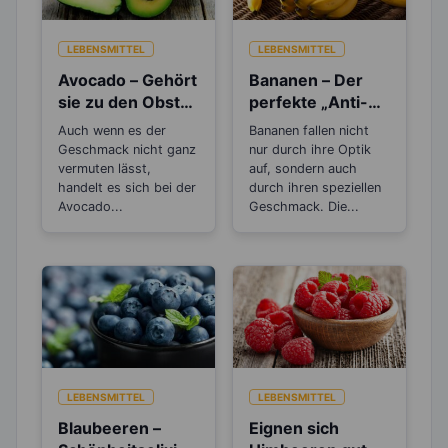
LEBENSMITTEL
LEBENSMITTEL
Avocado – Gehört
Bananen – Der
sie zu den Obst-
perfekte „Anti-
oder
Stress“-Snack
Auch wenn es der
Bananen fallen nicht
Gemüsesorten?
Geschmack nicht ganz
nur durch ihre Optik
vermuten lässt,
auf, sondern auch
handelt es sich bei der
durch ihren speziellen
Avocado...
Geschmack. Die...
LEBENSMITTEL
LEBENSMITTEL
Blaubeeren –
Eignen sich