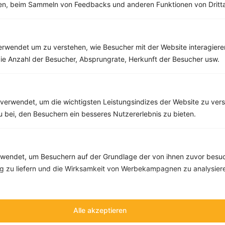
men, beim Sammeln von Feedbacks und anderen Funktionen von Dritta
Rezepte mit 500 bis 600 kcal
rwendet um zu verstehen, wie Besucher mit der Website interagiere
Rezepte
ie Anzahl der Besucher, Absprungrate, Herkunft der Besucher usw.
Tomatensuppe mit Bohnen, Stangensellerie und Paprika
verwendet, um die wichtigsten Leistungsindizes der Website zu ver
‹
Kalorien:
579 kcal
›
zu bei, den Besuchern ein besseres Nutzererlebnis zu bieten.
Fett:
23 g
Eiweiß:
20 g
Kohlehydrate:
54 g
endet, um Besuchern auf der Grundlage der von ihnen zuvor besuc
 zu liefern und die Wirksamkeit von Werbekampagnen zu analysier
Alle akzeptieren