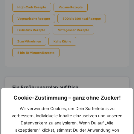
High-Carb Rezepte
Vegane Rezepte
Vegetarische Rezepte
500 bis 600 kcal Rezepte
Frühstück Rezepte
Mittagessen Rezepte
Zum Mitnehmen
Kalte Küche
5 bis 10 Minuten Rezepte
Ein Ernährungsplan auf Dich
abgestimmt
nur mit Deinen
Cookie-Zustimmung – ganz ohne Zucker!
eigenen Rezepten?
Wir verwenden Cookies, um Dein Surferlebnis zu
Erstelle Dir Deinen eigenen, individuellen
verbessern, individuelle Inhalte einzusetzen und unseren
Ernährungsplan nur mit Deinen
Lieblingsrezepten auf Basis des gesamten
Datenverkehr zu analysieren. Wenn Du auf „Alle
Know-Hows von
invi
koo
.
akzeptieren" klickst, stimmst Du der Anwendung von