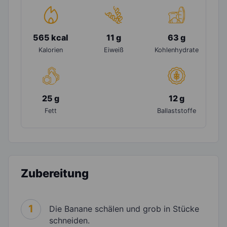
565 kcal
11 g
63 g
Kalorien
Eiweiß
Kohlenhydrate
25 g
12 g
Fett
Ballaststoffe
Zubereitung
1
Die Banane schälen und grob in Stücke
schneiden.