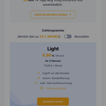
invi
koo
14 Tage lang völlig kostenlos und
unverbindlich.
Jetzt kostenlos testen
Zahlungsweise
Jährlich (bis zu
33 % SPAREN
)
Monatlich
Light
5,90
€
/ Monat
für 12 Monate
70,80 € / Monat
Zugriff auf alle Rezepte
Autom. Rezeptfilterung
Indiv. Nährstoffberechnung
Tarife vergleichen
Kostenlos testen