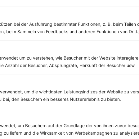
Buchweizenpfanne mit Spinat und Champignons
tützen bei der Ausführung bestimmter Funktionen, z. B. beim Teilen 
men, beim Sammeln von Feedbacks und anderen Funktionen von Dritta
‹
Kalorien:
457 kcal
›
Fett:
13 g
Eiweiß:
19 g
Kohlehydrate:
60 g
rwendet um zu verstehen, wie Besucher mit der Website interagiere
ie Anzahl der Besucher, Absprungrate, Herkunft der Besucher usw.
Rezepte mit 500 bis 600 kcal
Rezepte
verwendet, um die wichtigsten Leistungsindizes der Website zu ver
zu bei, den Besuchern ein besseres Nutzererlebnis zu bieten.
Wildreis mit Hühnchen, Möhren, Maiskölbchen und Brokkoli
endet, um Besuchern auf der Grundlage der von ihnen zuvor besuc
‹
Kalorien:
558 kcal
›
Fett:
12 g
 zu liefern und die Wirksamkeit von Werbekampagnen zu analysier
Eiweiß:
48 g