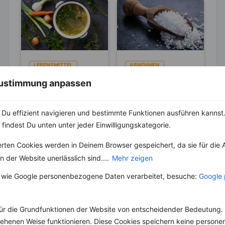
LEBENSMITTEL
ABNEHMEN
KRÄUTER & GEWÜRZE
Kennst du die
 Zustimmung anpassen
Unterschiede
Salz – Die
zwischen Brühe,
Abnehmbremse
Die Geschichte der
Du effizient navigieren und bestimmte Funktionen ausführen kannst. 
Fond und
Brühe reicht bis in die
Salz ist ein
Bouillon?
 findest Du unten unter jeder Einwilligungskategorie.
Antike zurück, wo sie
lebenswichtiger Stoff
in verschiedenen
und aus unserer Küche
Kulturen...
erten Cookies werden in Deinem Browser gespeichert, da sie für die 
nicht mehr weg zu
denken. Der...
 der Website unerlässlich sind....
Mehr zeigen
 wie Google personenbezogene Daten verarbeitet, besuche:
Google 
ür die Grundfunktionen der Website von entscheidender Bedeutung. 
Weitere Vegetarische Rezepte
esehenen Weise funktionieren. Diese Cookies speichern keine perso