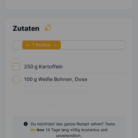
Zutaten
1 Portion
250
g
Kartoffeln
100
g
Weiße Bohnen, Dose
50
g
Kidneybohnen, Dose
100
g
Zucchini, gelb
Du möchtest das ganze Rezept sehen? Teste
invi
koo
14 Tage lang völlig kostenlos und
unverbindlich.