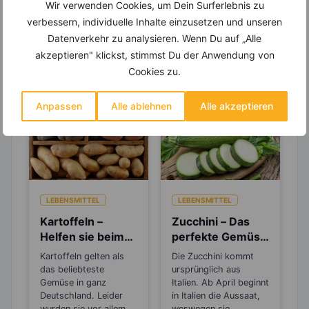
Wir verwenden Cookies, um Dein Surferlebnis zu
verbessern, individuelle Inhalte einzusetzen und unseren
Datenverkehr zu analysieren. Wenn Du auf „Alle
Erfahre mehr über die Zutaten
akzeptieren" klickst, stimmst Du der Anwendung von
dieses Rezepts
Cookies zu.
Anpassen
Alle ablehnen
Alle akzeptieren
LEBENSMITTEL
LEBENSMITTEL
Kartoffeln –
Zucchini – Das
Helfen sie beim
perfekte Gemüse
Abnehmen oder
zum Abnehmen
Kartoffeln gelten als
Die Zucchini kommt
machen sie dick?
das beliebteste
ursprünglich aus
Gemüse in ganz
Italien. Ab April beginnt
Deutschland. Leider
in Italien die Aussaat,
wurden sie vor allem
weswegen sie...