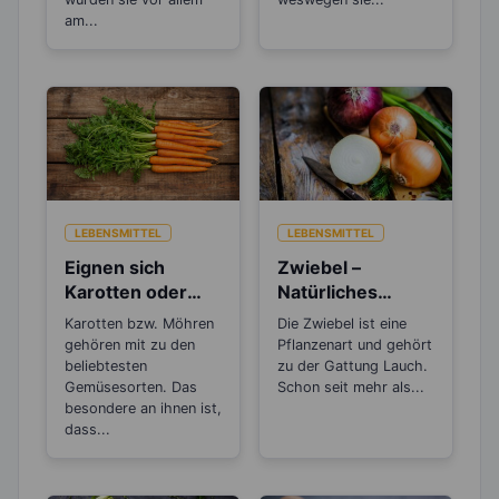
am...
LEBENSMITTEL
LEBENSMITTEL
Eignen sich
Zwiebel –
Karotten oder
Natürliches
Möhren zum
Antibiotikum und
Karotten bzw. Möhren
Die Zwiebel ist eine
Abnehmen?
„Wunder“-
gehören mit zu den
Pflanzenart und gehört
Heilmittel
beliebtesten
zu der Gattung Lauch.
Gemüsesorten. Das
Schon seit mehr als...
besondere an ihnen ist,
dass...