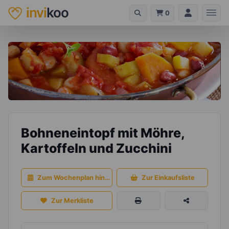
invi
koo
0
Bohneneintopf mit Möhre,
Kartoffeln und Zucchini
Zum Wochenplan hinzufügen
Zur Einkaufsliste
Zur Merkliste