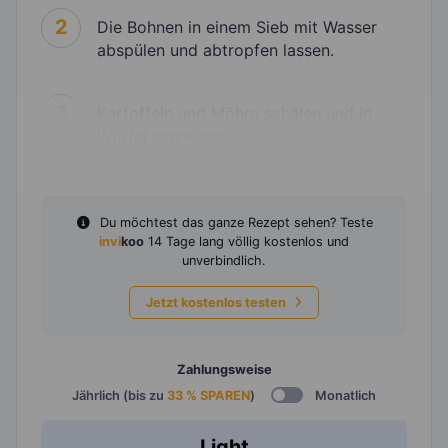
2
Die Bohnen in einem Sieb mit Wasser
abspülen und abtropfen lassen.
3
Kartoffeln und Möhre schälen und in
Würfel schneiden.
Du möchtest das ganze Rezept sehen? Teste
invi
koo
14 Tage lang völlig kostenlos und
unverbindlich.
Jetzt kostenlos testen
Zahlungsweise
Jährlich (bis zu
33 % SPAREN
)
Monatlich
Light