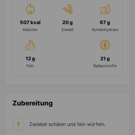
507 kcal
20 g
67 g
Kalorien
Eiweiß
Kohlenhydrate
12 g
21 g
Fett
Ballaststoffe
Zubereitung
1
Zwiebel schälen und fein würfeln.