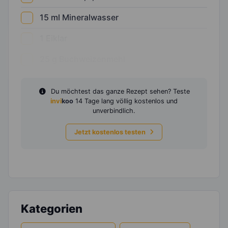
15
ml
Mineralwasser
1
Eiklar
25
g
Buchweizenmehl
Du möchtest das ganze Rezept sehen? Teste
invi
koo
14 Tage lang völlig kostenlos und
unverbindlich.
Jetzt kostenlos testen
Kategorien