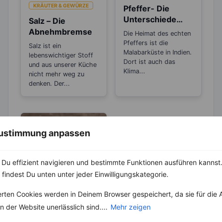
KRÄUTER & GEWÜRZE
Pfeffer- Die
Unterschiede
Salz – Die
zwischen den
Abnehmbremse
Die Heimat des echten
Sorten
Pfeffers ist die
Salz ist ein
Malabarküste in Indien.
lebenswichtiger Stoff
Dort ist auch das
und aus unserer Küche
Klima...
nicht mehr weg zu
denken. Der...
 Zustimmung anpassen
Du effizient navigieren und bestimmte Funktionen ausführen kannst. 
 findest Du unten unter jeder Einwilligungskategorie.
LEBENSMITTEL
Sind Zitronen
erten Cookies werden in Deinem Browser gespeichert, da sie für die 
sauer oder
 der Website unerlässlich sind....
Mehr zeigen
basisch?
Wer Zitronen mag, hat