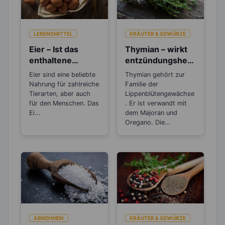
LEBENSMITTEL
KRÄUTER & GEWÜRZE
Eier – Ist das
Thymian – wirkt
enthaltene
entzündungshem
Cholesterin
mend sowie bei
Eier sind eine beliebte
Thymian gehört zur
gesundheitsschä
Husten und
Nahrung für zahlreiche
Familie der
dlich?
Erkältungen
Tierarten, aber auch
Lippenblütengewächse
für den Menschen. Das
. Er ist verwandt mit
Ei...
dem Majoran und
Oregano. Die...
ABNEHMEN
KRÄUTER & GEWÜRZE