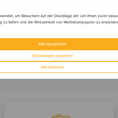
Rezepte mit 300 bis 400 kcal
Rezepte
endet, um Besuchern auf der Grundlage der von ihnen zuvor besuc
 zu liefern und die Wirksamkeit von Werbekampagnen zu analysier
Kabeljau mit Kirschtomaten und Perlzwiebeln
‹
Kalorien:
349 kcal
›
Alle akzeptieren
Fett:
10 g
Eiweiß:
41 g
Einstellungen speichern
Kohlehydrate:
20 g
Alle ablehnen