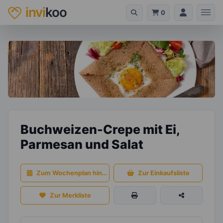
invi
koo
0
Buchweizen-Crepe mit Ei,
Parmesan und Salat
Zum Wochenplan hinzufügen
Zur Einkaufsliste
Zur Merkliste