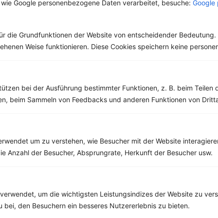
 wie Google personenbezogene Daten verarbeitet, besuche:
Google 
zu 100 % auch schon
den Spruch „Sauer
macht lustig!“
gehört....
ür die Grundfunktionen der Website von entscheidender Bedeutung. 
esehenen Weise funktionieren. Diese Cookies speichern keine perso
tützen bei der Ausführung bestimmter Funktionen, z. B. beim Teilen 
Weitere Vegetarische Rezepte
men, beim Sammeln von Feedbacks und anderen Funktionen von Dritta
Dip mit Basilikum, Meerrettich und Gemüsesticks
rwendet um zu verstehen, wie Besucher mit der Website interagiere
‹
Kalorien:
487 kcal
›
ie Anzahl der Besucher, Absprungrate, Herkunft der Besucher usw.
Fett:
20 g
Eiweiß:
37 g
Kohlehydrate:
32 g
verwendet, um die wichtigsten Leistungsindizes der Website zu ver
zu bei, den Besuchern ein besseres Nutzererlebnis zu bieten.