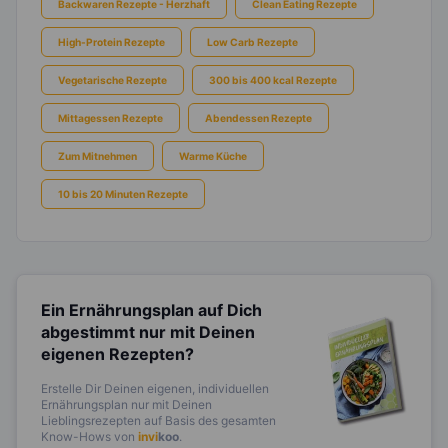
Backwaren Rezepte - Herzhaft
Clean Eating Rezepte
High-Protein Rezepte
Low Carb Rezepte
Vegetarische Rezepte
300 bis 400 kcal Rezepte
Mittagessen Rezepte
Abendessen Rezepte
Zum Mitnehmen
Warme Küche
10 bis 20 Minuten Rezepte
Ein Ernährungsplan auf Dich
abgestimmt
nur mit Deinen
eigenen Rezepten?
Erstelle Dir Deinen eigenen, individuellen
Ernährungsplan nur mit Deinen
Lieblingsrezepten auf Basis des gesamten
Know-Hows von
invi
koo
.