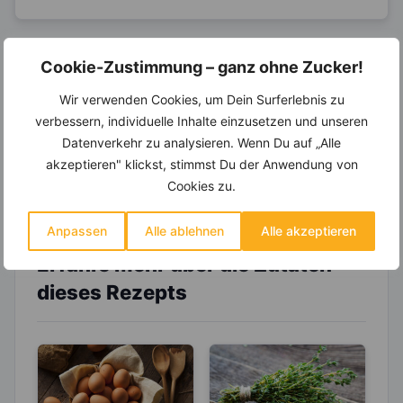
Cookie-Zustimmung – ganz ohne Zucker!
14.000 Rezepte, autom.
Wochenplaner,
dynamische
Wir verwenden Cookies, um Dein Surferlebnis zu
Einkaufsliste und noch mehr?
verbessern, individuelle Inhalte einzusetzen und unseren
Datenverkehr zu analysieren. Wenn Du auf „Alle
Entdecke die
invi
koo
-Mitgliedschaft und erhalte
viele hilfreiche und zeitsparende Möglichkeiten,
akzeptieren" klickst, stimmst Du der Anwendung von
um Deine Ernährung optimal zu gestalten.
Cookies zu.
Anpassen
Alle ablehnen
Alle akzeptieren
Erfahre mehr über die Zutaten
dieses Rezepts