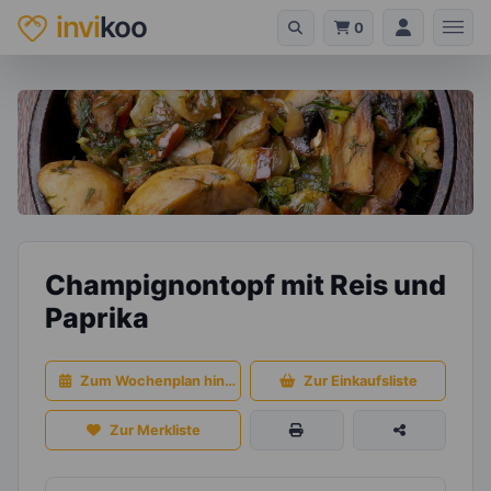
invi
koo
0
Champignontopf mit Reis und
Paprika
Zum Wochenplan hinzufügen
Zur Einkaufsliste
Zur Merkliste