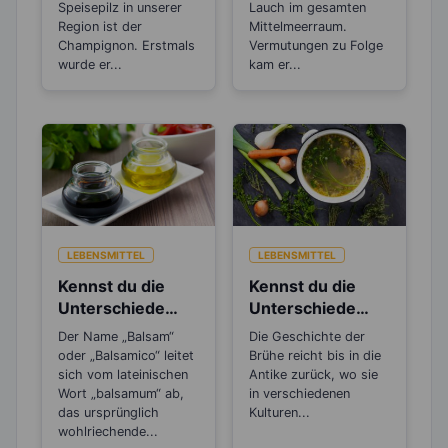
s aus?
Speisepilz in unserer
Lauch im gesamten
Region ist der
Mittelmeerraum.
Champignon. Erstmals
Vermutungen zu Folge
wurde er...
kam er...
LEBENSMITTEL
LEBENSMITTEL
Kennst du die
Kennst du die
Unterschiede
Unterschiede
beim Balsamico
zwischen Brühe,
Der Name „Balsam“
Die Geschichte der
Essig?
Fond und
oder „Balsamico“ leitet
Brühe reicht bis in die
Bouillon?
sich vom lateinischen
Antike zurück, wo sie
Wort „balsamum“ ab,
in verschiedenen
das ursprünglich
Kulturen...
wohlriechende...