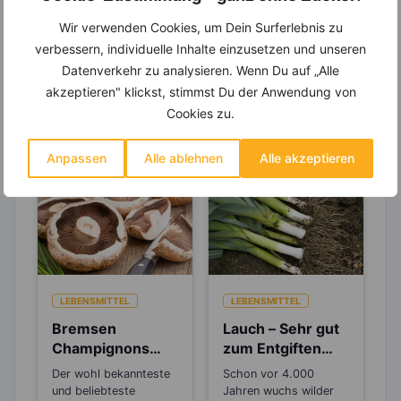
um Deine Ernährung optimal zu gestalten.
Wir verwenden Cookies, um Dein Surferlebnis zu
verbessern, individuelle Inhalte einzusetzen und unseren
Datenverkehr zu analysieren. Wenn Du auf „Alle
akzeptieren" klickst, stimmst Du der Anwendung von
Erfahre mehr über die Zutaten
Cookies zu.
dieses Rezepts
Anpassen
Alle ablehnen
Alle akzeptieren
LEBENSMITTEL
LEBENSMITTEL
Bremsen
Lauch – Sehr gut
Champignons
zum Entgiften
den
und Detoxen
Der wohl bekannteste
Schon vor 4.000
Alterungsprozes
und beliebteste
Jahren wuchs wilder