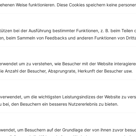
esehenen Weise funktionieren. Diese Cookies speichern keine perso
Weitere Vegetarische Rezepte
tützen bei der Ausführung bestimmter Funktionen, z. B. beim Teilen 
Bunte Bohnensuppe mit Tomaten und Petersilie
men, beim Sammeln von Feedbacks und anderen Funktionen von Dritta
‹
Kalorien:
643 kcal
›
Fett:
13 g
Eiweiß:
27 g
Kohlehydrate:
90 g
rwendet um zu verstehen, wie Besucher mit der Website interagiere
ie Anzahl der Besucher, Absprungrate, Herkunft der Besucher usw.
Rezepte mit 500 bis 600 kcal
verwendet, um die wichtigsten Leistungsindizes der Website zu ver
Rezepte
zu bei, den Besuchern ein besseres Nutzererlebnis zu bieten.
Spaghettisalat mit Teriyaki-Huhn
endet, um Besuchern auf der Grundlage der von ihnen zuvor besuc