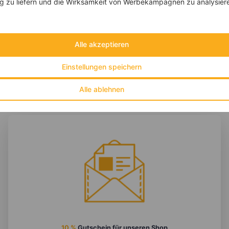
 zu liefern und die Wirksamkeit von Werbekampagnen zu analysier
‹
Kalorien:
558 kcal
›
Fett:
14 g
Eiweiß:
59 g
Kohlehydrate:
40 g
Alle akzeptieren
Einstellungen speichern
Alle ablehnen
10 %
Gutschein für unseren Shop