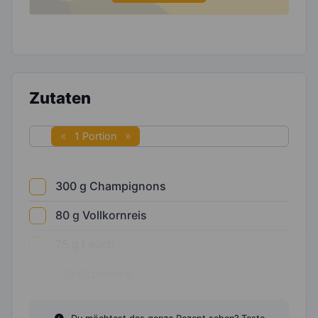
Zutaten
1 Portion
300
g
Champignons
80
g
Vollkornreis
75
g
Lauch
1
Spitzpaprika