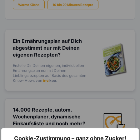
Warme Küche
10 bis 20 Minuten Rezepte
Ein Ernährungsplan auf Dich
abgestimmt
nur mit Deinen
eigenen Rezepten?
Erstelle Dir Deinen eigenen, individuellen
Ernährungsplan nur mit Deinen
Lieblingsrezepten auf Basis des gesamten
Know-Hows von
invi
koo
.
14.000 Rezepte, autom.
Wochenplaner,
dynamische
Einkaufsliste und noch mehr?
Entdecke die
invi
koo
-Mitgliedschaft und erhalte
Cookie-Zustimmung – ganz ohne Zucker!
viele hilfreiche und zeitsparende Möglichkeiten,