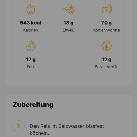
543 kcal
18 g
70 g
Kalorien
Eiweiß
Kohlenhydrate
17 g
12 g
Fett
Ballaststoffe
Zubereitung
1
Den Reis im Salzwasser bissfest
köcheln.