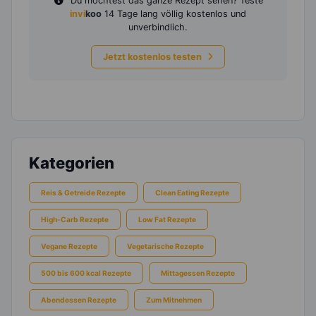
Du möchtest das ganze Rezept sehen? Teste
invi
koo
14 Tage lang völlig kostenlos und
unverbindlich.
Jetzt kostenlos testen
Kategorien
Reis & Getreide Rezepte
Clean Eating Rezepte
High-Carb Rezepte
Low Fat Rezepte
Vegane Rezepte
Vegetarische Rezepte
500 bis 600 kcal Rezepte
Mittagessen Rezepte
Abendessen Rezepte
Zum Mitnehmen