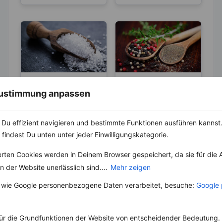
ABNEHMEN
KRÄUTER & GEWÜRZE
 Zustimmung anpassen
KRÄUTER & GEWÜRZE
Pfeffer- Die
Unterschiede
Salz – Die
Du effizient navigieren und bestimmte Funktionen ausführen kannst. 
zwischen den
Abnehmbremse
Die Heimat des echten
Sorten
 findest Du unten unter jeder Einwilligungskategorie.
Pfeffers ist die
Salz ist ein
Malabarküste in Indien.
lebenswichtiger Stoff
erten Cookies werden in Deinem Browser gespeichert, da sie für die 
Dort ist auch das
und aus unserer Küche
Klima...
 der Website unerlässlich sind....
Mehr zeigen
nicht mehr weg zu
denken. Der...
 wie Google personenbezogene Daten verarbeitet, besuche:
Google 
ür die Grundfunktionen der Website von entscheidender Bedeutung. 